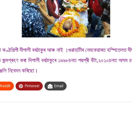
ঠশিল্পী দীপালী বৰঠাকুৰ আৰু নাই ।গুৱাহাটীৰ নেমকেয়াৰত হস্পিতেলত দীৰ্ঘ
ন্মগ্ৰহণ কৰা দিপালী বৰঠাকুৰে ১৯৯৮চনত পদ্মশ্ৰী বঁটা,২০১০চনত অসম চ
্জলি নিবেদন কৰিছো।
ReddIt
Pinterest
Email