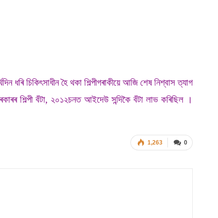
দিন ধৰি চিকিৎসাধীন হৈ থকা শিল্পীগৰাকীয়ে আজি শেষ নিশ্বাস ত্যাগ
ৰকাৰৰ শিল্পী বঁটা, ২০১২চনত আইদেউ সন্দিকৈ বঁটা লাভ কৰিছিল ।
1,263
0