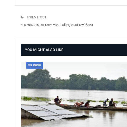
PREV POST
শাক আৰু মাছ একেলগে পালন কৰিছে ডেকা দম্পত্তিয়ে
YOU MIGHT ALSO LIKE
সম সাময়িক