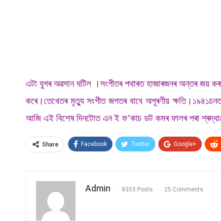
এটা যুগৰ অৱসান ঘটিল ।সংগীতৰ পথাৰত হাজাৰজনৰ অন্তৰ জয় কৰা কণ্
কৰে।তেখেতৰ মৃত্যু সংগীত জগতৰ বাবে অপূৰণীয় ক্ষতি।১৯৪১চনত জ
আজি এই বিশেষ দিনটোত এন ই ফ’কাচ ডট কমৰ ফালৰ পৰা শ্ৰদ্ধাঞ
Facebook
Twitter
Google+
Share
Admin
8353 Posts
25 Comments