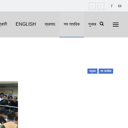
্ৰাফী
ENGLISH
ব্যৱসায়
সম সাময়িক
সুখবৰ
অনুভৱ
সম সাময়িক