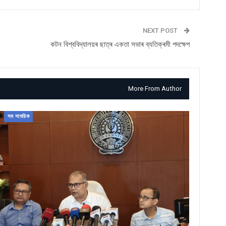
NEXT POST
কটন বিশ্ববিদ্যালয়ৰ ছাত্ৰ একতা সভাৰ ব্যতিক্ৰমী পদক্ষেপ
More From Author
সম সাময়িক