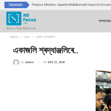
Finance Minister Jayanta Mallabaruah Inspects Erosi
TRENDING
সম্পাদনাৰ
Home
অনুভৱ
একাজলি শ্ৰদ্ধাঞ্জলিৰে..
একাজলি শ্ৰদ্ধাঞ্জলিৰে..
ON
DEC 21, 2018
By
Admin