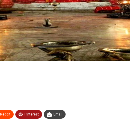
ReddIt
Pinterest
Email