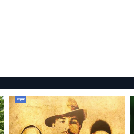
অনুভৱ