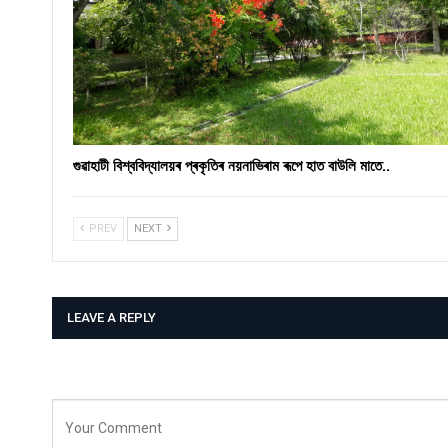
গুৱাহাটী বিশ্ববিদ্যালয়ৰ প্ৰকৃতিৰ নয়নাভিৰাম ৰূপে হাত বাউলি মাতে..
PREV
NEXT
LEAVE A REPLY