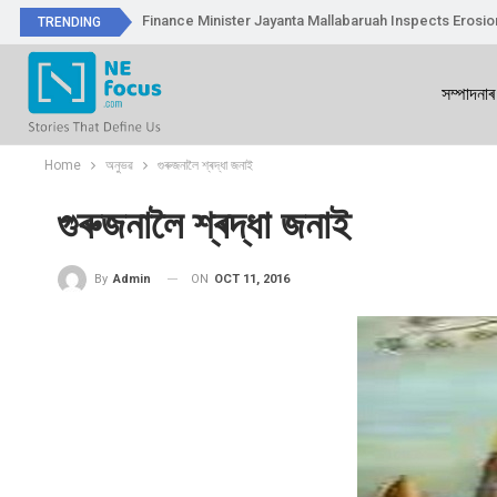
Finance Minister Jayanta Mallabaruah Inspects Erosi
TRENDING
সম্পাদনাৰ
Home
অনুভৱ
গুৰুজনালৈ শ্ৰদ্ধা জনাই
গুৰুজনালৈ শ্ৰদ্ধা জনাই
ON
OCT 11, 2016
By
Admin