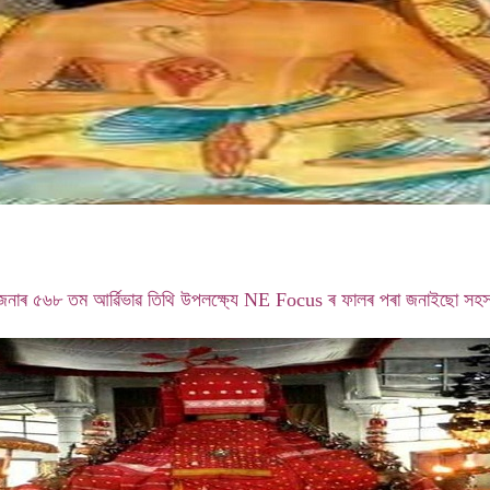
ুৰুজনাৰ ৫৬৮ তম আৰ্ৱিভাৱ তিথি উপলক্ষ্যে NE Focus ৰ ফালৰ পৰা জনাইছো সহস