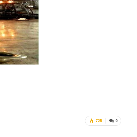
725
0