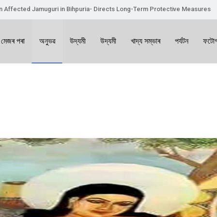
on Affected Jamuguri in Bihpuria- Directs Long-Term Protective Measures
 মেজৰ পৰা
অনুভৱ
উদ্যমী
উদ্যমী
খাদ্য সম্ভাৰ
পৰ্যটন
ফটোগ