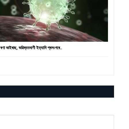
ৰণা ভাইৰাছ, ভৱিষ্যতবাণী ইত্যাদি প্ৰসংগৰে..