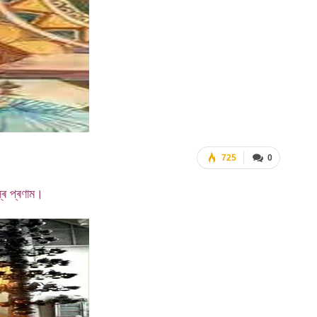
725
0
্ৰ প্ৰণাম।