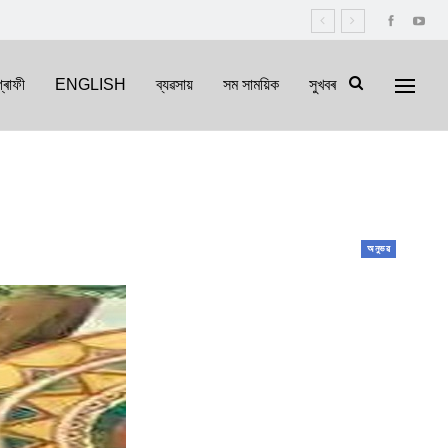
্ৰাফী
ENGLISH
ব্যৱসায়
সম সাময়িক
সুখবৰ
অনুভৱ