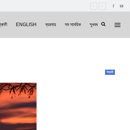
্ৰাফী
ENGLISH
ব্যৱসায়
সম সাময়িক
সুখবৰ
উদ্যমী