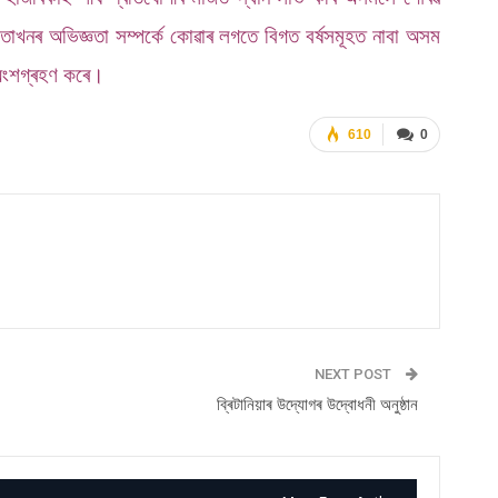
তাখনৰ অভিজ্ঞতা সম্পৰ্কে কোৱাৰ লগতে বিগত বৰ্ষসমূহত নাবা অসম
ে অংশগ্ৰহণ কৰে।
610
0
NEXT POST
ব্ৰিটানিয়াৰ উদ্যোগৰ উদ্বোধনী অনুষ্ঠান