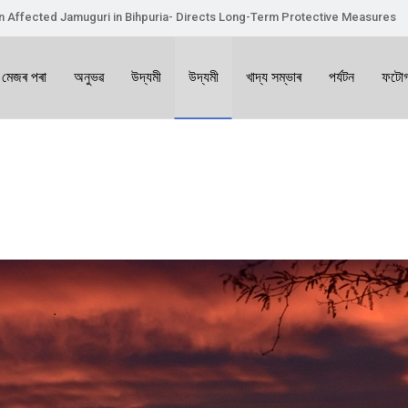
on Affected Jamuguri in Bihpuria- Directs Long-Term Protective Measures
 মেজৰ পৰা
অনুভৱ
উদ্যমী
উদ্যমী
খাদ্য সম্ভাৰ
পৰ্যটন
ফটোগ