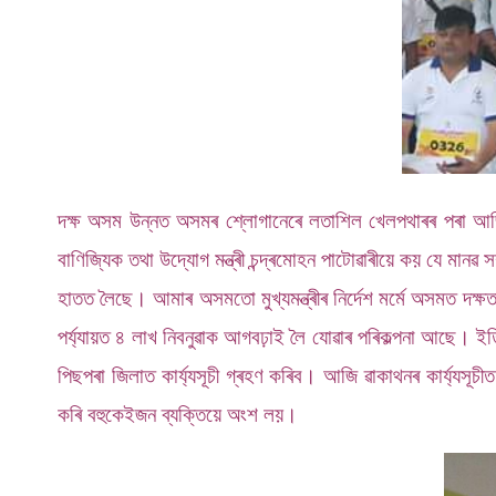
দক্ষ অসম উন্নত অসমৰ শ্লোগানেৰে লতাশিল খেলপথাৰৰ পৰা আজি 
বাণিজ্যিক তথা উদ্যোগ মন্ত্ৰী চন্দ্ৰমোহন পাটোৱাৰীয়ে কয় যে মান
হাতত লৈছে। আমাৰ অসমতো মুখ্যমন্ত্ৰীৰ নিৰ্দেশ মৰ্মে অসমত দক্ষ
পৰ্য্যায়ত ৪ লাখ নিবনুৱাক আগবঢ়াই লৈ যোৱাৰ পৰিকল্পনা আছে। 
পিছপৰা জিলাত কাৰ্য্যসূচী গ্ৰহণ কৰিব। আজি ৱাকাথনৰ কাৰ্য্যস
কৰি বহুকেইজন ব্যক্তিয়ে অংশ লয়।