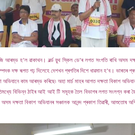
আৰম্ভ হ’ল ৱাকাথন। ৱৰ্ল্ড য়ুথ স্কিল ডে’ৰ লগত সংগতি ৰাখি অসম দক্
ৱ সম্পদক দক্ষ ৰূপত গঢ় দিলেহে দেশখন প্ৰগতিৰ দিশে ধাৱমান হ’ব। ভাৰতৰ প্ৰ
তা অভিযানে কাম আৰম্ভ কৰিছে৷ অহা মাৰ্চ মাহৰ আগত দক্ষতা বিকাশ অভিযানৰ
ইতিমধ্যে বিভিন্ন ঠাইৰ আই আই টি সমূহক তৈল বিভাগৰ লগত সংলগ্ন কৰা 
ূচীত অসম দক্ষতা বিকাশ অভিযানৰ সঞ্চালক আনন্দ প্ৰকাশ তিৱাৰী, আশুতোষ 