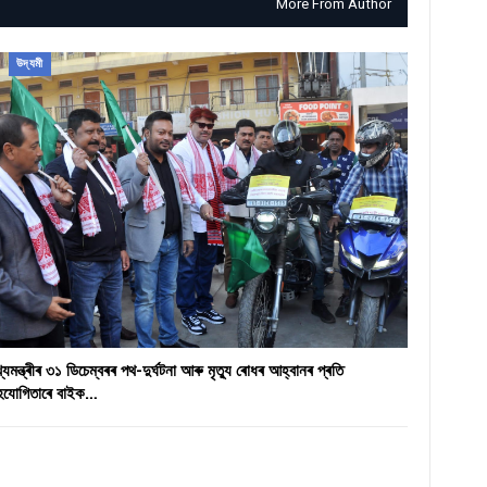
More From Author
উদ্যমী
খ্যমন্ত্ৰীৰ ৩১ ডিচেম্বৰৰ পথ-দুৰ্ঘটনা আৰু মৃত্যু ৰোধৰ আহ্বানৰ প্ৰতি
হযোগিতাৰে বাইক…