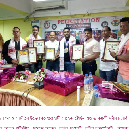
ছন অসম সমিতিৰ উদ্যোগত গুৱাহাটী নেহেৰু ষ্টেডিয়ামত ৬ গৰাকী শৰীৰ চৰ্চাবিদ
ুল আলম শইকীয়া, মনোজ মহন্ত, কুশল চাংমাই, কুইন বুঢ়াগোঁহাই, নিপানন্