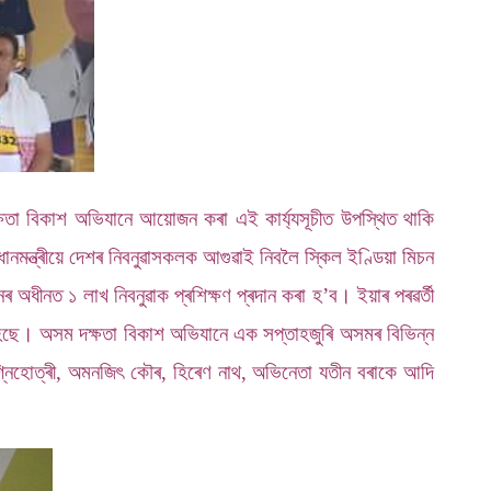
ষতা বিকাশ অভিযানে আয়োজন কৰা এই কাৰ্য্যসূচীত উপস্থিত থাকি
ধানমন্ত্ৰীয়ে দেশৰ নিবনুৱাসকলক আগুৱাই নিবলৈ স্কিল ইণ্ডিয়া মিচন
 অধীনত ১ লাখ নিবনুৱাক প্ৰশিক্ষণ প্ৰদান কৰা হ’ব। ইয়াৰ পৰৱৰ্তী
হৈছে। অসম দক্ষতা বিকাশ অভিযানে এক সপ্তাহজুৰি অসমৰ বিভিন্ন
অগ্নিহোত্ৰী, অমনজিৎ কৌৰ, হিৰেণ নাথ, অভিনেতা যতীন বৰাকে আদি