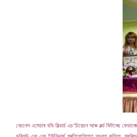
নেচনেল এমেচাৰ বডি বিল্ডাৰ্চ এচ’চিয়েচন আৰু ৱৰ্ল্ড ফিটনেছ ফেডাৰে
ডব্লিউ এফ এফ ইউনিভাৰ্ছ প্ৰতিযোগিতাত অচ্যুত কলিতা, শ্বৰিফ