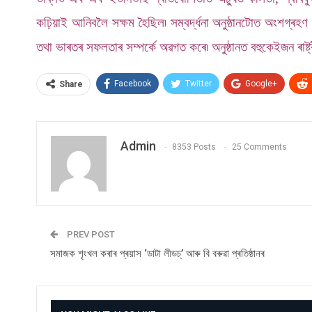
কঢ়িয়াই আনিবলৈ সক্ষম হৈছিল৷ সম্বৰ্দ্ধনা অনুষ্ঠানটোত অংশগ্ৰ
তথা ভাৰতৰ সফলতাৰ সম্পৰ্কে অৱগত কৰে৷ অনুষ্ঠানত বহুকেইজন ৰাষ্
Facebook
Twitter
Google+
Share
Admin
8353 Posts
25 Comments
PREV POST
সমাজক শৃংখল কৰাৰ প্ৰয়াস ‘ডাটা লীডচ্’ আৰু বি বৰুৱা প্ৰতিষ্ঠানৰ