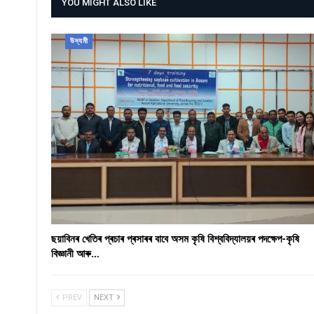
YOU MIGHT ALSO LIKE
উদ্যমী
ছয়াবিনৰ খেতিৰ প্ৰচাৰ প্ৰসাৰৰ বাবে অসম কৃষি বিশ্ববিদ্যালয়ৰ পদক্ষেপ-কৃষি
বিজ্ঞানী আৰু…
PREV
NEXT