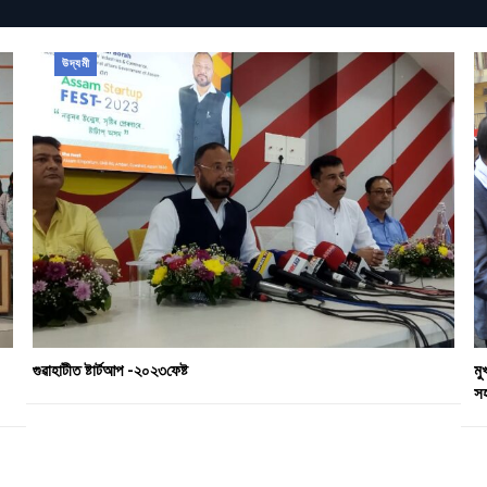
উদ্যমী
গুৱাহাটীত ষ্টাৰ্টআপ -২০২৩ফেষ্ট
মু
স