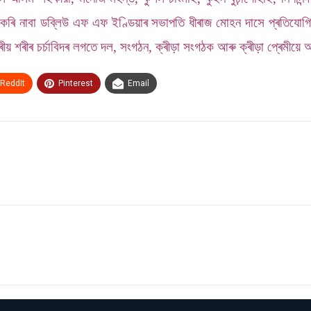
হণ কৰি নাবা ডব্লিউ এফ এফ ইণ্ডিয়াৰ সভাপতি ধীৰাজ মোহন দাসে প্ৰতিযোগি
ট্ৰীয় শৰীৰ চৰ্চাবিদৰ লগতে দল, সংগঠন, ক্ৰীড়া সংগঠক আৰু ক্ৰীড়া প্ৰেমীয়
ReddIt
Pinterest
Email