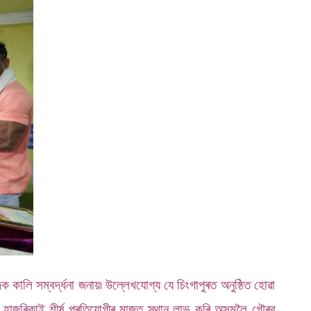
ক কালি সম্বৰ্দ্ধনা জনায়৷ উল্লেখযোগ্য যে চিংগাপুৰত অনুষ্ঠিত হোৱা
দ হাজৰিকাই শীৰ্ষ প্ৰতিযোগীৰ মাজত স্থান লাভ কৰি অসমলৈ গৌৰৱ