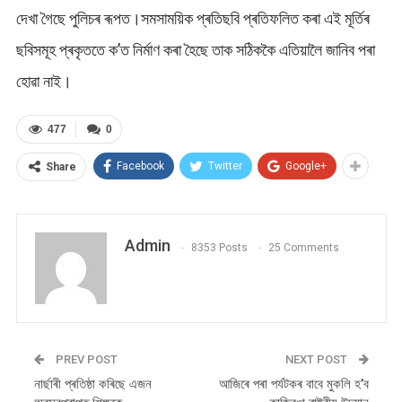
দেখা গৈছে পুলিচৰ ৰূপত।সমসাময়িক প্ৰতিছবি প্ৰতিফলিত কৰা এই মূৰ্তিৰ
ছবিসমূহ প্ৰকৃততে ক’ত নিৰ্মাণ কৰা হৈছে তাক সঠিককৈ এতিয়ালৈ জানিব পৰা
হোৱা নাই।
477
0
Facebook
Twitter
Google+
Share
Admin
8353 Posts
25 Comments
PREV POST
NEXT POST
নাৰ্ছাৰী প্ৰতিষ্ঠা কৰিছে এজন
আজিৰে পৰা পৰ্যটকৰ বাবে মুকলি হ’ব