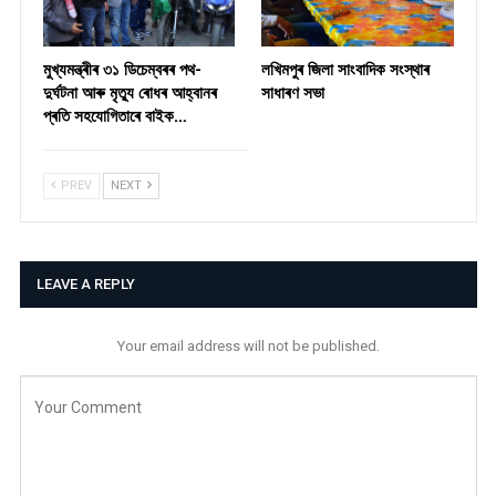
মুখ্যমন্ত্ৰীৰ ৩১ ডিচেম্বৰৰ পথ-
লখিমপুৰ জিলা সাংবাদিক সংস্থাৰ
দুৰ্ঘটনা আৰু মৃত্যু ৰোধৰ আহ্বানৰ
সাধাৰণ সভা
প্ৰতি সহযোগিতাৰে বাইক…
PREV
NEXT
LEAVE A REPLY
Your email address will not be published.