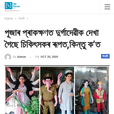
Home
উদ্যমী
পূজাৰ প্ৰাকক্ষণত দুৰ্গাদেৱীক দেখা
গৈছে চিকিৎসকৰ ৰূপত,কিন্তু ক’ত
উদ্যমী
ON
OCT 20, 2020
By
Admin