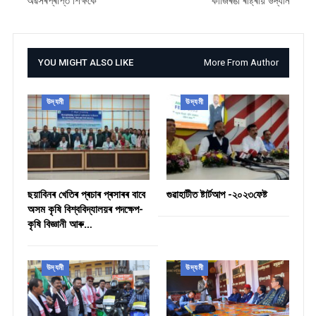
অৱসৰপ্ৰাপ্ত শিক্ষকে
কাজিৰঙা ৰাষ্ট্ৰীয় উদ্যান
YOU MIGHT ALSO LIKE
More From Author
উদ্যমী
উদ্যমী
ছয়াবিনৰ খেতিৰ প্ৰচাৰ প্ৰসাৰৰ বাবে
গুৱাহাটীত ষ্টাৰ্টআপ -২০২৩ফেষ্ট
অসম কৃষি বিশ্ববিদ্যালয়ৰ পদক্ষেপ-
কৃষি বিজ্ঞানী আৰু…
উদ্যমী
উদ্যমী