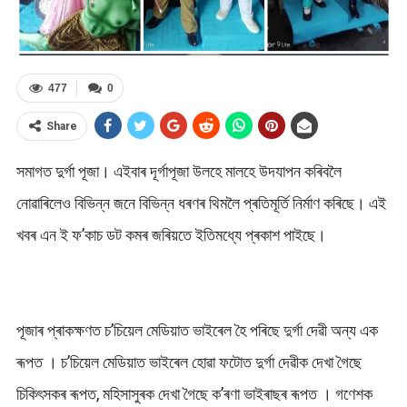
477
0
Share
সমাগত দুৰ্গা পূজা। এইবাৰ দূৰ্গাপূজা উলহে মালহে উদযাপন কৰিবলৈ
নোৱাৰিলেও বিভিন্ন জনে বিভিন্ন ধৰণৰ থিমলৈ প্ৰতিমূৰ্তি নিৰ্মাণ কৰিছে। এই
খবৰ এন ই ফ’কাচ ডট কমৰ জৰিয়তে ইতিমধ্যে প্ৰকাশ পাইছে।
পূজাৰ প্ৰাকক্ষণত চ’চিয়েল মেডিয়াত ভাইৰেল হৈ পৰিছে দুৰ্গা দেৱী অন্য এক
ৰূপত । চ’চিয়েল মেডিয়াত ভাইৰেল হোৱা ফটোত দুৰ্গা দেৱীক দেখা গৈছে
চিকিৎসকৰ ৰূপত, মহিসাসুৰক দেখা গৈছে ক’ৰণা ভাইৰাছৰ ৰূপত । গণেশক