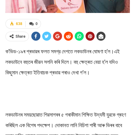
638
0
Share
ক’ভিড-১৯ৰ প্ৰভাৱৰ ফলত সমগ্র দেশতে লকডাউনৰ ঘোষণা হ’ল।এই
লকডাউনে বহুতৰ জীৱন সলনি কৰি দিলে। বহু ক্ষেত্ৰত বেয়া হ’ল যদিও
কিছুমান ক্ষেত্ৰত ইতিবাচক প্ৰভাৱ পৰাও দেখা গ’ল।
লকডাউনৰ সময়ছোৱাত শিৱসাগৰৰ ৫ গৰাকীমান শিক্ষিত উদ্যমী যুৱকে গ্ৰহণ
কৰিছিল এক বিশেষ পদক্ষেপ। দোকানত লানি নিচিগা শাৰী আৰু ভিৰৰ বাবে