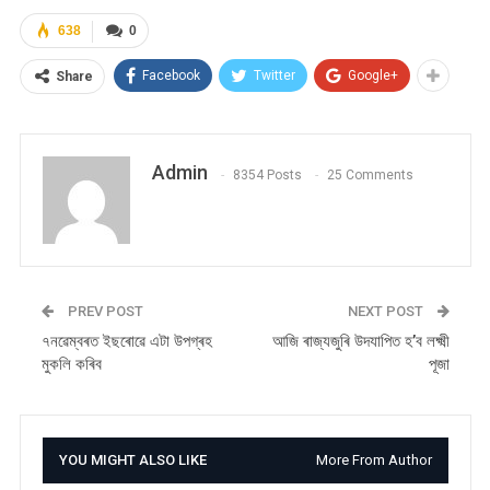
638
0
Facebook
Twitter
Google+
Share
Admin
8354 Posts
25 Comments
PREV POST
NEXT POST
৭নৱেম্বৰত ইছৰোৱে এটা উপগ্ৰহ
আজি ৰাজ্যজুৰি উদযাপিত হ’ব লক্ষ্মী
মুকলি কৰিব
পূজা
YOU MIGHT ALSO LIKE
More From Author