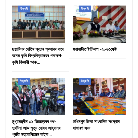
উদ্যমী
উদ্যমী
ছয়াবিনৰ খেতিৰ প্ৰচাৰ প্ৰসাৰৰ বাবে
গুৱাহাটীত ষ্টাৰ্টআপ -২০২৩ফেষ্ট
অসম কৃষি বিশ্ববিদ্যালয়ৰ পদক্ষেপ-
কৃষি বিজ্ঞানী আৰু…
উদ্যমী
উদ্যমী
মুখ্যমন্ত্ৰীৰ ৩১ ডিচেম্বৰৰ পথ-
লখিমপুৰ জিলা সাংবাদিক সংস্থাৰ
দুৰ্ঘটনা আৰু মৃত্যু ৰোধৰ আহ্বানৰ
সাধাৰণ সভা
প্ৰতি সহযোগিতাৰে বাইক…