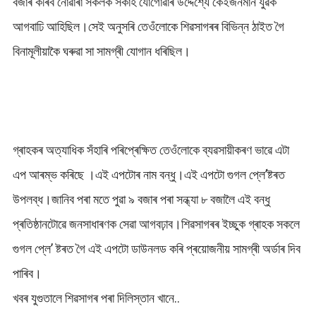
বজাৰ কৰিব নোৱাৰা সকলক সকাহ যোগোৱাৰ উদ্দেশ্যে কেইজনমান যুৱক
আগবাঢি আহিছিল।সেই অনুসৰি তেওঁলোকে শিৱসাগৰৰ বিভিন্ন ঠাইত গৈ
বিনামূলীয়াকৈ ঘৰুৱা সা সামগ্ৰী যোগান ধৰিছিল।
গ্ৰাহকৰ অত্যাধিক সঁহাৰি পৰিপ্ৰেক্ষিত তেওঁলোকে ব্যৱসায়ীকৰণ ভাৱে এটা
এপ আৰম্ভ কৰিছে ।এই এপটোৰ নাম বন্ধু।এই এপটো গুগল প্লে’ষ্টৰত
উপলব্ধ।জানিব পৰা মতে পুৱা ৯ বজাৰ পৰা সন্ধ্যা ৮ বজালৈ এই বন্ধু
প্ৰতিষ্ঠানটোৱে জনসাধাৰণক সেৱা আগবঢ়াব।শিৱসাগৰৰ ইচ্ছুক গ্ৰাহক সকলে
গুগল প্লে’ ষ্টৰত গৈ এই এপটো ডাউনলড কৰি প্ৰয়োজনীয় সামগ্ৰী অৰ্ডাৰ দিব
পাৰিব।
খবৰ যুগুতালে শিৱসাগৰ পৰা দিলিস্তান খানে..