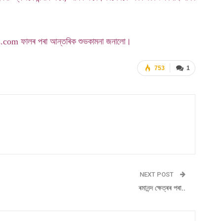
ocus.com ফালৰ পৰা আন্তৰিক শুভকামনা জনালো।
753
1
NEXT POST
ৰমানন্দ ক্ষেত্ৰৰ পৰা..