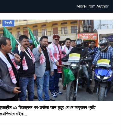
More From Author
উদ্যমী
খ্যমন্ত্ৰীৰ ৩১ ডিচেম্বৰৰ পথ-দুৰ্ঘটনা আৰু মৃত্যু ৰোধৰ আহ্বানৰ প্ৰতি
হযোগিতাৰে বাইক…