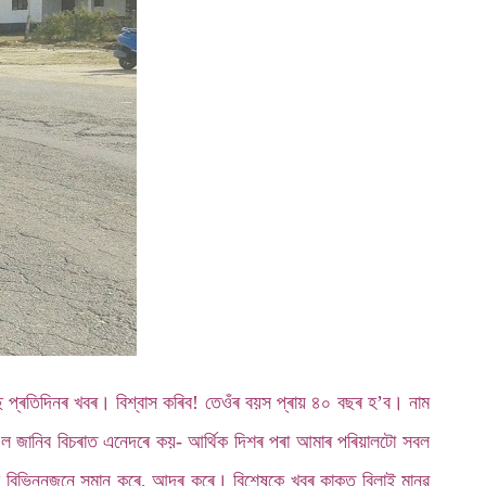
ে প্ৰতিদিনৰ খবৰ। বিশ্বাস কৰিব! তেওঁৰ বয়স প্ৰায় ৪০ বছৰ হ’ব। নাম
 হ’ল জানিব বিচৰাত এনেদৰে কয়- আৰ্থিক দিশৰ পৰা আমাৰ পৰিয়ালটো সবল
ে বিভিন্নজনে সন্মান কৰে, আদৰ কৰে। বিশেষকে খবৰ কাকত বিলাই মানৱ