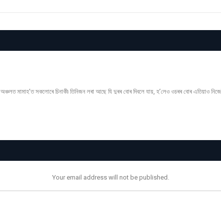
অঞ্চলত মামাহ’ত সকলোৰে চিনাকী৷ তিনিজন লৰা আছে যি দুৰৰ বোৰ দিবলে যায়, হ’লেও ওচৰৰ বোৰ এতিয়াও নিজেই
Your email address will not be published.