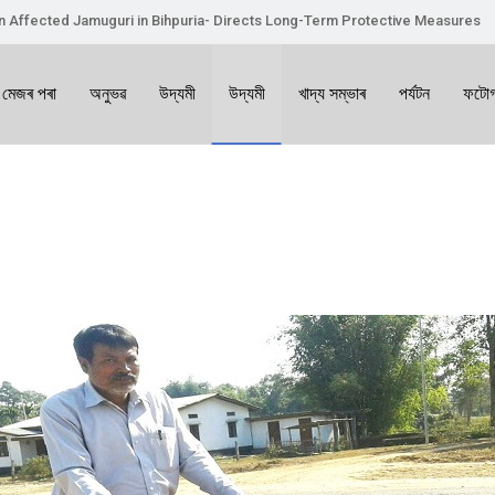
on Affected Jamuguri in Bihpuria- Directs Long-Term Protective Measures
 মেজৰ পৰা
অনুভৱ
উদ্যমী
উদ্যমী
খাদ্য সম্ভাৰ
পৰ্যটন
ফটোগ