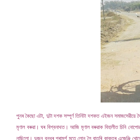
পুনৰ কৈছো এটা, দুটা দশক সম্পূৰ্ণ তিনিটা দশকত এইজন সমাজসেৱীয়ে 
মৃণাল বৰুৱা। ঘৰ বিশ্বনাথত। আজি মৃণাল বৰুৱাক বিহালীত চিনি নোপো
নাছিলো। দুজন বন্ধুৰ পৰামৰ্শ মতে লোন লৈ বাতৰি কাকতৰ এজেঞ্জি খ