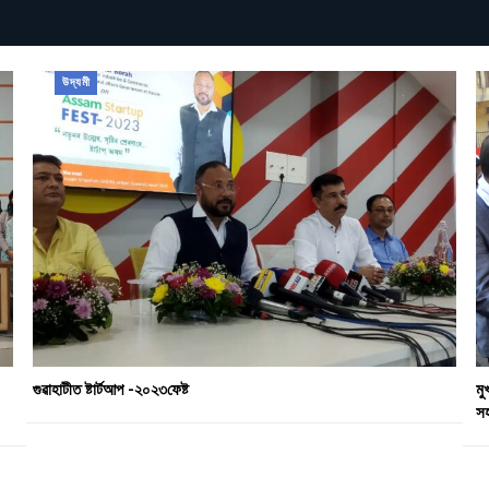
উদ্যমী
গুৱাহাটীত ষ্টাৰ্টআপ -২০২৩ফেষ্ট
মু
স