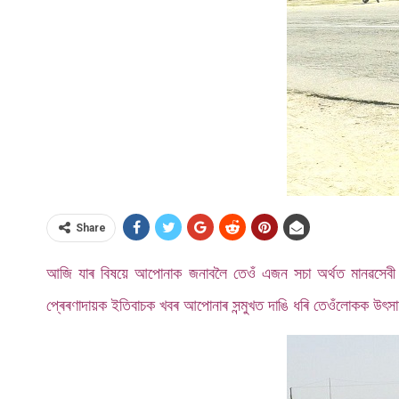
Share
আজি যাৰ বিষয়ে আপোনাক জনাবলৈ তেওঁ এজন সচা অৰ্থত মানৱসেবী। মা
প্ৰেৰণাদায়ক ইতিবাচক খবৰ আপোনাৰ সন্মুখত দাঙি ধৰি তেওঁলোকক উৎসা