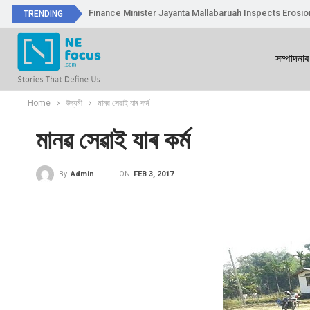
Finance Minister Jayanta Mallabaruah Inspects Erosi
TRENDING
সম্পাদনাৰ
Home
উদ্যমী
মানৱ সেৱাই যাৰ কৰ্ম
মানৱ সেৱাই যাৰ কৰ্ম
ON
FEB 3, 2017
By
Admin