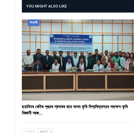
YOU MIGHT ALSO LIKE
উদ্যমী
ছয়াবিনৰ খেতিৰ প্ৰচাৰ প্ৰসাৰৰ বাবে অসম কৃষি বিশ্ববিদ্যালয়ৰ পদক্ষেপ-কৃষি
বিজ্ঞানী আৰু…
PREV
NEXT