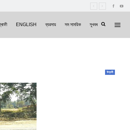
্ৰাফী
ENGLISH
ব্যৱসায়
সম সাময়িক
সুখবৰ
উদ্যমী