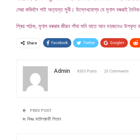
সেৱা কৰিবলৈ পাই অত্যন্ত সুখী। উল্লেখযোগ্য যে মৃণাল বৰুৱাই দৈন
প্ৰিয় পাঠক, মৃণাল বৰুৱাৰ জীৱন গাঁথা শুনি যাতে আন দহজনেও উপকৃ
Facebook
Twitter
Google+
Share
Admin
8353 Posts
25 Comments
PREV POST
ৰং বিৰঙ ফটোগ্ৰাফী শিতান