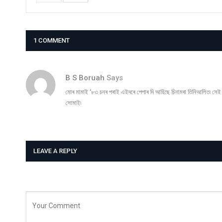
1 COMMENT
B S Boruah
Says
মোৰ মামাই ‘৮৩ চনৰ পৰাই এইদৰে পেপাৰ দি আহিছে চিনামৰা তিনিআলিত৷ সেই 
সোমাই৷
LEAVE A REPLY