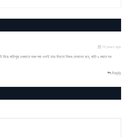
10 years ago
 দিয়ে৷ ৰাতিপুৱা ৪বজাতে ঘৰৰ পৰা ওলাই যায়৷ দিনতো নিজৰ দোকানত বহে, ৰাতি ৯ বজাত ঘৰ
Reply