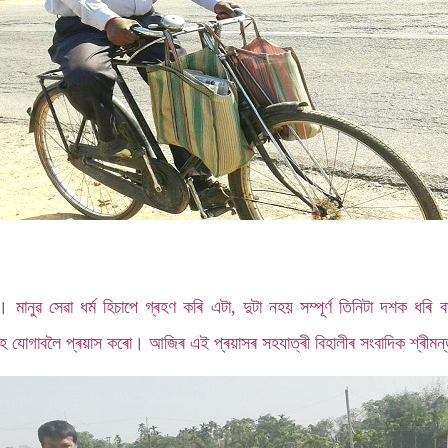
নুৱ সেৱা ধৰ্ম হিচাপে গ্ৰহণ কৰি এটা, দুটা নহয় সম্পূৰ্ণ তিনিটা দশক ধৰ
হ যোগাবলৈ প্ৰয়াস কৰো। আজিৰ এই প্ৰয়াসৰ সহযাত্ৰী বিহালীৰ সংবাদিক শ্ৰীমন