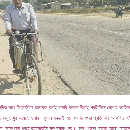
দৈনিক সাত কিলোমিটাৰ চাইকেল চলাই বাতৰি কাকত বিলাই প্ৰতিদিনে যোগায় আহিছ
ৱা মানুহ খুব কমেহে ওলাব। মৃণাল বৰুৱাই এনে ধৰণৰ পেছা প্ৰতি কিয় আকৰ্ষিত
োলো, আৰু তাৰ পৰাই ব্যৱসায়টো সম্প্ৰসাৰণ হয়। মোৰ পেছাত সততা আছে সেয়েহ