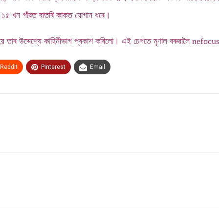
িক ১৫ খন গাঁৱত বাতৰি কাকত যোগান ধৰে।
ত হয় তাৰ উদ্দেশ্যে কাহিনীভাগ প্ৰকাশ কৰিলো। এই চেগতে মৃণাল বৰুৱালৈ nef
ReddIt
Pinterest
Email