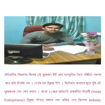
ঐতিহাসিক শিৱসাগৰ জিলাৰ এই যুৱকজন ষ্টাৰ্ট আপ সংস্কৃতিৰ সৈতে পৰিচিত সকলৰ
বাবে অতি চিনাকি নাম । তেওঁৰ নাম হিৰন্ময় গগৈ । সঁচাকৈয়ে সংঘাতৰ জুয়ে পুৰি এই
যুৱকজনক যেন সোন বনালে । মাথো ২২বছৰ বয়সতেই ধাৰাবাহিক উদ্যমী (Serial
Entrepreneur) হিৰন্ময় গগৈয়ে সমাদৰ লাভ কৰিছে দেশ বিদেশৰ Industry