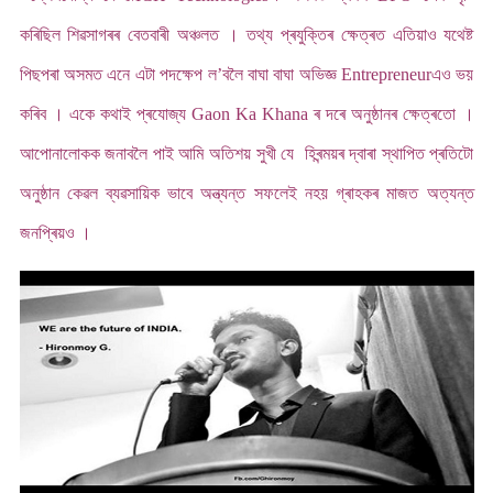
কৰিছিল শিৱসাগৰৰ বেতবাৰী অঞ্চলত । তথ্য প্ৰযুক্তিৰ ক্ষেত্ৰত এতিয়াও যথেষ্ট
পিছপৰা অসমত এনে এটা পদক্ষেপ ল’বলৈ বাঘা বাঘা অভিজ্ঞ Entrepreneurএও ভয়
কৰিব । একে কথাই প্ৰযোজ্য Gaon Ka Khana ৰ দৰে অনুষ্ঠানৰ ক্ষেত্ৰতো ।
আপোনালোকক জনাবলৈ পাই আমি অতিশয় সুখী যে হিৰন্ময়ৰ দ্বাৰা স্থাপিত প্ৰতিটো
অনুষ্ঠান কেৱল ব্যৱসায়িক ভাবে অন্ত্যন্ত সফলেই নহয় গ্ৰাহকৰ মাজত অত্যন্ত
জনপ্ৰিয়ও ।