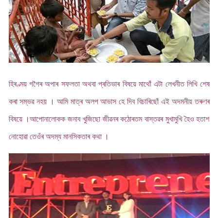
হিৰণ্ময় গগৈৰ অপাৰ সফলতা অথবা প্ৰতিভাৰ বিষয়ে মাথোঁ এটা লেখনীত লিখি শেষ
কৰা সম্ভৱ নহয় । আমি মাত্ৰ অলপ আভাস হে দিব বিচাৰিছোঁ এই অদমনীয় তৰুণৰ
বিষয়ে ।আপোনালোকক জনাব খুজিছো জীৱনৰ কঠোৰতম বাস্তৱৰ মুখামুখি হৈও হতাশ
নোহোৱা তেওঁৰ অদম্য মানসিকতাৰ কথা ।