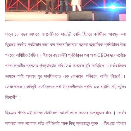
মাত্ৰ ১৮ বছৰ বয়সতে মালয়েচিয়াত মাৰ্চেণ্ট নেভি হিচাবে কৰ্মজীৱন আৰম্ভ কৰা
হিৰন্ময়ে স্বকীয় প্ৰতিভাৰ বলত কম সময়ৰ ভিতৰতে বহুতো বহুজাতিক প্ৰতিষ্ঠানৰ উচ্চ
পদতো অধিষ্ঠিত হৈছিল । ইয়াৰে বহু কেইটা প্ৰতিষ্ঠানৰ পৰা অহা CEOৰ দৰে সৰ্বোচ্চ
পদৰ লোভনীয় প্ৰস্তাৱ প্ৰত্যাখ্যান কৰি তেওঁ অসমলৈ ঘূৰি আহিছিল ।তেওঁৰ নিজৰ
ভাষাৰে “মই অসমৰ যুৱ মানসিকতাত এক যোগাত্মক পৰিৱৰ্তন আনিব বিচাৰোঁ ।
তেওঁলোকক চাকৰিমুখী মানসিকতাৰ পৰা উদ্যমশীলতাৰ প্ৰতি এক ধাউতি গঢ়ি তুলিব
বিচাৰোঁ” ।
হিৰণ্ময় গগৈৰ এই অদম্য মানসিকতা আদৰ্শ হওক অসমৰ ন-প্ৰজন্মৰ বাবে । তেওঁৰ
সফলতা আৰু সপোনৰ আঁত ধৰি উলাই আৰু কিছু স্বপ্নাতুৰ যুৱক । হিৰণ্ময় গগৈলৈ