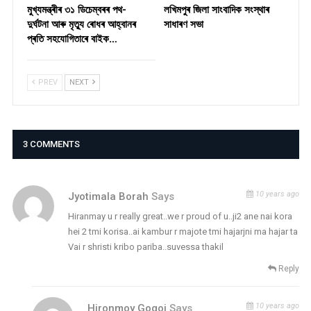
মুখ্যমন্ত্ৰীৰ ৩১ ডিচেম্বৰৰ পথ-
লখিমপুৰ জিলা সাংবাদিক সংস্থাৰ
দুৰ্ঘটনা আৰু মৃত্যু ৰোধৰ আহ্বানৰ
সাধাৰণ সভা
প্ৰতি সহযোগিতাৰে বাইক…
PREV
NEXT
3 COMMENTS
10 years ago
Jyotimala Borah
Says
Hiranmay u r really great..we r proud of u..ji2 ane nai kora
hei 2 tmi korisa..ai kambur r majote tmi hajarjni ma hajar ta
Vai r shristi kribo pariba..suvessa thakil
Reply
10 years ago
Hironmoy Gogoi
Says