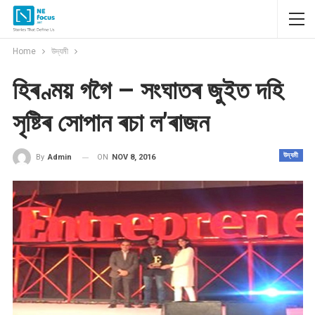
Home
উদ্যমী
হিৰণ্ময় গগৈ – সংঘাতৰ জুইত দহি
সৃষ্টিৰ সোপান ৰচা ল’ৰাজন
উদ্যমী
ON
NOV 8, 2016
By
Admin