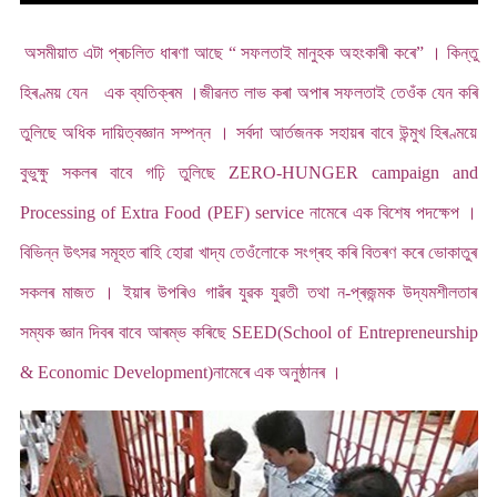
অসমীয়াত এটা প্ৰচলিত ধাৰণা আছে “ সফলতাই মানুহক অহংকাৰী কৰে” । কিন্তু
হিৰণ্ময় যেন এক ব্যতিক্ৰম ।জীৱনত লাভ কৰা অপাৰ সফলতাই তেওঁক যেন কৰি
তুলিছে অধিক দায়িত্বজ্ঞান সম্পন্ন । সৰ্বদা আৰ্তজনক সহায়ৰ বাবে উন্মুখ হিৰণ্ময়ে
বুভুক্ষু সকলৰ বাবে গঢ়ি তুলিছে ZERO-HUNGER campaign and
Processing of Extra Food (PEF) service নামেৰে এক বিশেষ পদক্ষেপ ।
বিভিন্ন উৎসৱ সমূহত ৰাহি হোৱা খাদ্য তেওঁলোকে সংগ্ৰহ কৰি বিতৰণ কৰে ভোকাতুৰ
সকলৰ মাজত । ইয়াৰ উপৰিও গাৱঁৰ যুৱক যুৱতী তথা ন-প্ৰজন্মক উদ্যমশীলতাৰ
সম্যক জ্ঞান দিবৰ বাবে আৰম্ভ কৰিছে SEED(School of Entrepreneurship
& Economic Development)নামেৰে এক অনুষ্ঠানৰ ।