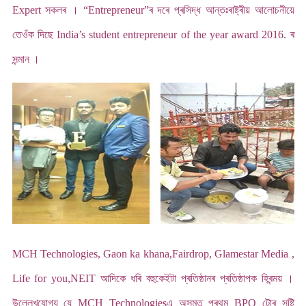
Expert সকলৰ । “Entrepreneur”ৰ দৰে প্ৰসিদ্ধ আন্তঃৰাষ্ট্ৰীয় আলোচনীয়ে
তেওঁক দিছে India’s student entrepreneur of the year award 2016. ৰ
সন্মান ।
MCH Technologies, Gaon ka khana,Fairdrop, Glamestar Media ,
Life for you,NEIT আদিকে ধৰি বহুকেইটা প্ৰতিষ্ঠানৰ প্ৰতিষ্ঠাপক হিৰন্ময় ।
উল্লেখযোগ্য যে MCH Technologiesএ অসমত প্ৰথম BPO টোৰ সৃষ্টি