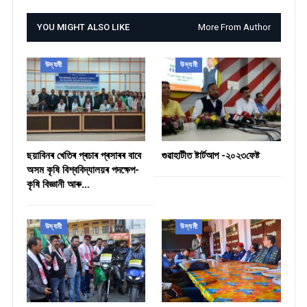
YOU MIGHT ALSO LIKE
More From Author
উদ্যমী
উদ্যমী
ছয়াবিনৰ খেতিৰ প্ৰচাৰ প্ৰসাৰৰ বাবে
গুৱাহাটীত ষ্টাৰ্টআপ -২০২৩ফেষ্ট
অসম কৃষি বিশ্ববিদ্যালয়ৰ পদক্ষেপ-
কৃষি বিজ্ঞানী আৰু…
উদ্যমী
উদ্যমী