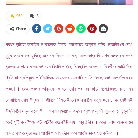
969
3
Share
প্ৰথম দৃষ্টিতে অমায়িক ল’ৰাজনক বিষয়ে কোনোৱেই অনুমান কৰিব নোৱাৰিব যে তেওঁ
বুকুৰ মাজত লৈ ফুৰিছে এসাগৰ বিষাদ । মাতৃ আৰু ভাতৃ বিয়োগৰ যন্ত্ৰণাৰে দগ্ধ
যুৱকজনে কামৰ মাজেৰেই যেন বিচাৰি পাইছে বিচ্ছেদিত জনক । নিয়তীয়ে আনি দিয়া
প্ৰতিটো প্ৰতিকুল পৰিস্থিতিক সাহসেৰে ফেপেৰি পাতি লৈছে এই অপ্ৰতিৰোধ্য
তৰুণে । সেই তৰুণৰ ভাষ্যৰে “জীৱনে মোৰ পৰা বহু কাঢ়ি নিলে,কিন্তু কাঢ়ি নিব
নোৱাৰিলে মোৰ উদ্যম । জীৱনে যিমানেই মোক দমাবলৈ যত্ন কৰে , সিমানেই মই
উজলিবলৈ যত্ন কৰো ” । প্ৰায় সমবয়সৰ এদ’ল স্বপ্নসন্ধানী যুৱকক নেতৃত্ব দি
তেওঁ সৃষ্টি কৰি গৈছে এটা এটাকৈ বহুকেইটা সফল প্ৰতিষ্ঠান । কেৱল কাম আৰু কামৰ
মাজত ব্যস্ত যুৱকজনে আহৰি পালেই দৌৰ মাৰে আৰ্তজনক সহায় কৰিবলৈ ।