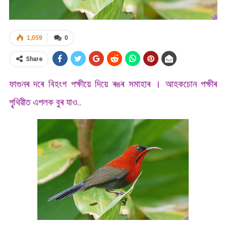
1,059
0
Share
ফাগুনৰ দৰে বিহংগ পক্ষীয়ে দিয়ে ৰঙৰ সমাহাৰ । আহকচোন পক্ষীৰ
পৃৃৃথিৱীত এপলক বুৰ যাও..