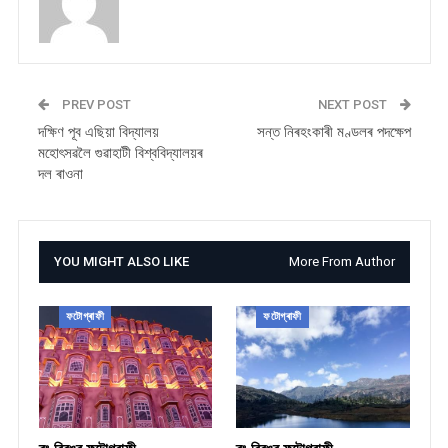
PREV POST
NEXT POST
দক্ষিণ পূব এছিয়া বিদ্যালয়
সন্ত নিৰহংকাৰী মণ্ডলৰ পদক্ষেপ
মহোৎসৱলৈ গুৱাহাটী বিশ্ববিদ্যালয়ৰ
দল ৰাওনা
YOU MIGHT ALSO LIKE
More From Author
ফটোগ্ৰাফী
ফটোগ্ৰাফী
ৰং বিৰঙৰ ফটোগ্ৰাফী
ৰং বিৰঙৰ ফটোগ্ৰাফী