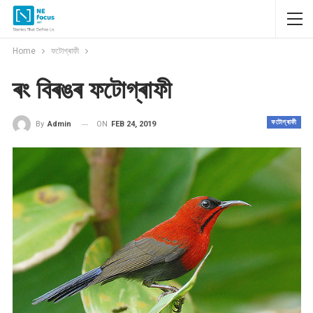
Home
ফটোগ্ৰাফী
ৰং বিৰঙৰ ফটোগ্ৰাফী
ফটোগ্ৰাফী
ON
FEB 24, 2019
By
Admin