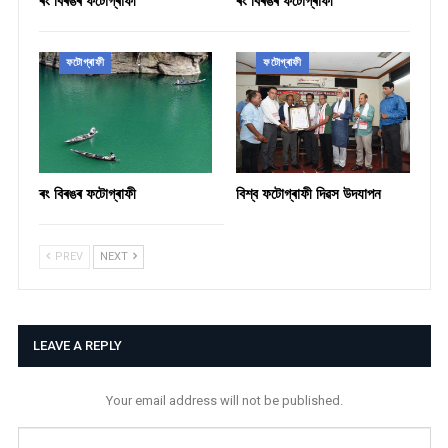
ফটোগ্ৰাফী
ফটোগ্ৰাফী
ৰং বিৰঙৰ ফটোগ্ৰাফী
বিশ্ব ফটোগ্ৰাফী দিৱস উদযাপন
PREV
NEXT
LEAVE A REPLY
Your email address will not be published.