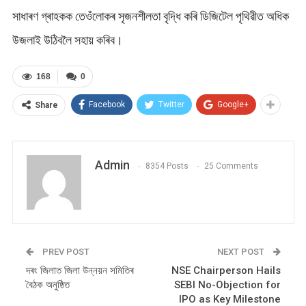
সাধাৰণ গ্ৰাহকক তেওঁলোকৰ সৃজনশীলতা বৃদ্ধি কৰি ডিজিটেল পৃথিৱীত অধিক
উজলাই উঠিবলৈ সহায় কৰিব।
168
0
Facebook
Twitter
Google+
Share
Admin
8354 Posts
25 Comments
PREV POST
NEXT POST
দৰং জিলাত জিলা উন্নয়ন সমিতিৰ
NSE Chairperson Hails
বৈঠক অনুষ্ঠিত
SEBI No-Objection for
IPO as Key Milestone