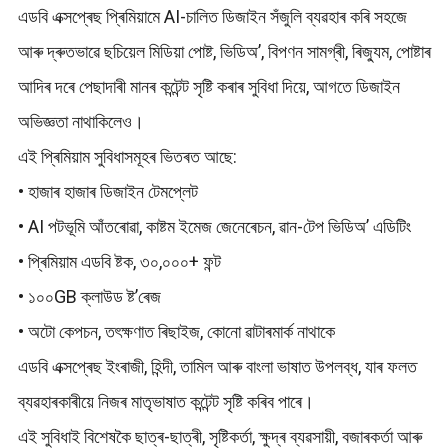
এডবি এক্সপ্ৰেছ প্ৰিমিয়ামে AI-চালিত ডিজাইন সঁজুলি ব্যৱহাৰ কৰি সহজে
আৰু দ্ৰুতভাৱে ছচিয়েল মিডিয়া পোষ্ট, ভিডিঅ’, বিপণন সামগ্ৰী, ৰিজ্যুম, পোষ্টাৰ
আদিৰ দৰে পেছাদাৰী মানৰ কন্টেন্ট সৃষ্টি কৰাৰ সুবিধা দিয়ে, আগতে ডিজাইন
অভিজ্ঞতা নাথাকিলেও।
এই প্ৰিমিয়াম সুবিধাসমূহৰ ভিতৰত আছে:
• হাজাৰ হাজাৰ ডিজাইন টেমপ্লেট
• AI পটভূমি আঁতৰোৱা, কাষ্টম ইমেজ জেনেৰেচন, ৱান-টেপ ভিডিঅ’ এডিটিং
• প্ৰিমিয়াম এডবি ষ্টক, ৩০,০০০+ ফন্ট
• ১০০GB ক্লাউড ষ্ট’ৰেজ
• অটো কেপচন, তৎক্ষণাত ৰিছাইজ, কোনো ৱাটাৰমাৰ্ক নাথাকে
এডবি এক্সপ্ৰেছ ইংৰাজী, হিন্দী, তামিল আৰু বাংলা ভাষাত উপলব্ধ, যাৰ ফলত
ব্যৱহাৰকাৰীয়ে নিজৰ মাতৃভাষাত কন্টেন্ট সৃষ্টি কৰিব পাৰে।
এই সুবিধাই বিশেষকৈ ছাত্ৰ-ছাত্ৰী, সৃষ্টিকৰ্তা, ক্ষুদ্ৰ ব্যৱসায়ী, বজাৰকৰ্তা আৰু