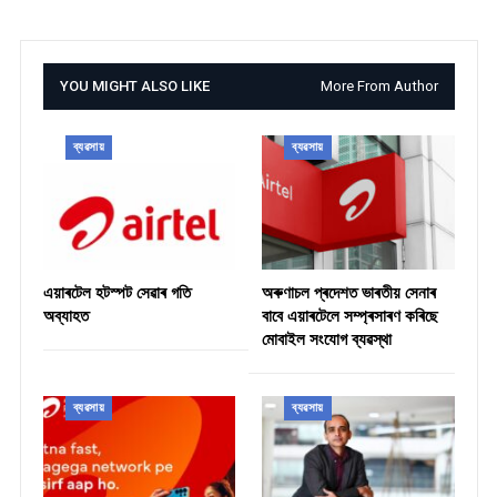
YOU MIGHT ALSO LIKE
More From Author
ব্যৱসায়
ব্যৱসায়
এয়াৰটেল হটস্পট সেৱাৰ গতি
অৰুণাচল প্ৰদেশত ভাৰতীয় সেনাৰ
অব্যাহত
বাবে এয়াৰটেলে সম্প্ৰসাৰণ কৰিছে
মোবাইল সংযোগ ব্যৱস্থা
ব্যৱসায়
ব্যৱসায়