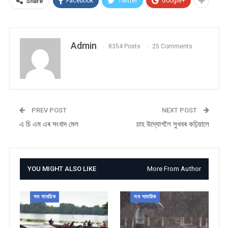
Facebook
Twitter
Google+
Share
Admin
8354 Posts
25 Comments
PREV POST
NEXT POST
এ চি এম এৰ সংবাদ মেল
চাহ উদ্যোগলৈ সুখবৰ কঢ়িয়ালে
YOU MIGHT ALSO LIKE
More From Author
সম সাময়িক
সম সাময়িক