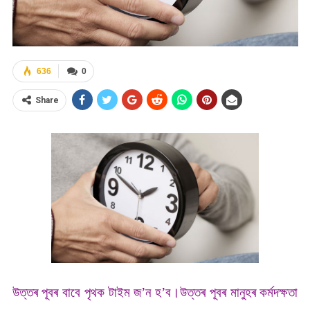
636
0
Share
উত্তৰ পূবৰ বাবে পৃথক টাইম জ’ন হ’ব।উত্তৰ পূবৰ মানুহৰ কৰ্মদক্ষতা