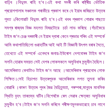
বাঢ়িব ।বিদ্যুৎ ৰাহি হ’ব।এই কথা সদৰী কৰি ৰাষ্ট্ৰীয় ভৌতিক
প্ৰয়োগশালাৰ সঞ্চালক গৰাকীয়ে প্ৰকাশ কৰে যে ইয়াৰ জৰিয়তে উত্তৰ
পূবত ২কিলোৱাট বিদ্যুৎ ৰাহি হ’ব।এই খবৰ প্ৰকাশ পোৱাৰ পাছতে
সমগ্ৰ ৰাজ্যৰ বিজ্ঞ মহলত বিষয়টোৱে চৰ্চা লাভ কৰিছে ।সঁচাকৈয়ে
টাইম জ’ন চেঞ্জ দৰকাৰী নে ইয়াৰ দ্বাৰা কেনে প্ৰভাৱ পৰিব এই সম্পৰ্কে
আমি কথাপাতিছিলো গুৱাহাটীৰ আই আই টি বিজ্ঞানী উৎপল বৰাৰ সৈতে,
তেখেতে এই সম্পৰ্কে এনেদৰে জনায়-ইউৰোপ দেশবোৰৰ টাইম জ’ন
সলনি হোৱাৰ সময়ত সেই দেশৰ লোকসকলে অসুবিধাৰ সন্মুখীন হৈছিল।
আমেৰিকাত কেবাটাও টাইম জ’ন আছে ।আমেৰিকাৰ প্ৰায়বোৰ লোক
শিক্ষিত।সেই হিচাপত উত্তৰপূবক আমেৰিকাৰ লগত তুলনা কৰিব
নোৱাৰি ।কাৰণ উত্তৰ পূবৰ জৈৱ বৈচিত্ৰ্যতা, পৰম্পৰা,মানুহৰ মানসিক
স্থিতি বৃহৎ তাৰতম্য ঘটিব।বিশেষকৈ ৰেল সেৱাৰ ক্ষেত্ৰত অসুবিধাৰ
সন্মুখীন হ’ব।টাইম জ’ন সলনি কৰিলে পৰীক্ষণমূলকভাৱেহে চাব লাগে