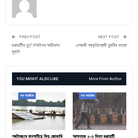
PREV POST
NEXT POST
গুৱাহাটীত য়ুহ’ ম’বাইলৰ স্মাৰ্টফোন
এগৰাকী প্ৰকৃতিপ্ৰেমী যুৱতীৰ যাত্ৰা
মুকলি‌‌‌‌
YOU MIGHT ALSO LIKE
More From Author
সম সাময়িক
সম সাময়িক
প্ৰতিবছৰে বানপানীয়ে কিয় জোকাৰি
আগন্তুক ২-৩ দিনত গুৱাহাটী