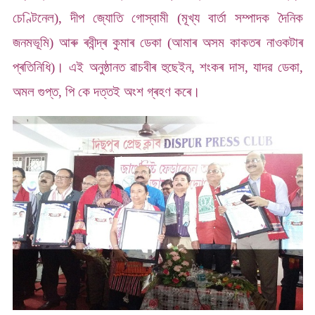
চেণ্টিনেল), দীপ জ্যোতি গোস্বামী (মূখ্য বাৰ্তা সম্পাদক দৈনিক
জনমভূমি) আৰু ৰবীন্দ্ৰ কুমাৰ ডেকা (আমাৰ অসম কাকতৰ নাওকটাৰ
প্ৰতিনিধি)। এই অনুষ্ঠানত ৱাচবীৰ হুছেইন, শংকৰ দাস, যাদৱ ডেকা,
অমল গুপ্ত, পি কে দত্তই অংশ গ্ৰহণ কৰে।