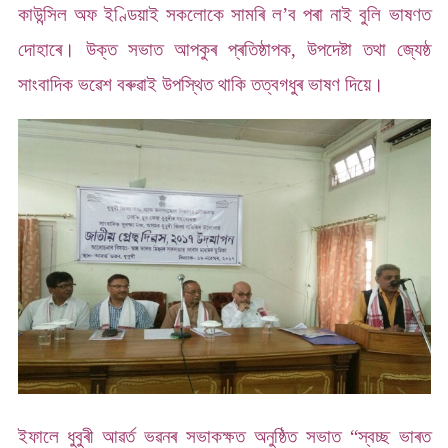
কাউন্সিল অফ ইণ্ডিয়াই সকলোকে সামৰি ল’ব পৰা নাই বুলি ভাষণত
দোহাৰে। উক্ত সভাত আপকুৰ প্ৰতিষ্ঠাপক, উপদেষ্টা তথা জ্যেষ্ঠ
সাংবাদিক ভৱেশ বৰুৱাই উপস্থিত থাকি তত্বগধুৰ ভাষণ দিয়ে।
ইফালে ধুবুৰী আৱৰ্ত ভৱনৰ সভাকক্ষত অনুষ্ঠিত সভাত “স্বচ্ছ ভাৰত