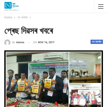
Home
সম সাময়িক
প্ৰেছ দিৱসৰ খবৰে
সম সাময়িক
ON
NOV 16, 2017
By
Admin