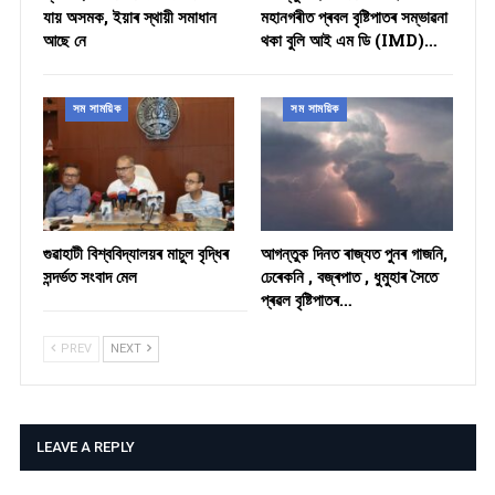
যায় অসমক, ইয়াৰ স্থায়ী সমাধান
মহানগৰীত প্ৰবল বৃষ্টিপাতৰ সম্ভাৱনা
আছে নে
থকা বুলি আই এম ডি (IMD)…
সম সাময়িক
সম সাময়িক
গুৱাহাটী বিশ্ববিদ্যালয়ৰ মাচুল বৃদ্ধিৰ
আগন্তুক দিনত ৰাজ্যত পুনৰ গাজনি,
সন্দৰ্ভত সংবাদ মেল
ঢেৰেকনি , বজ্ৰপাত , ধুমুহাৰ সৈতে
প্ৰৱল বৃষ্টিপাতৰ…
PREV
NEXT
LEAVE A REPLY