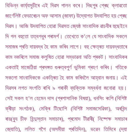
বিভিন্ন কাৰ্য্যসুচীৰে এই দিৱস পালন কৰে। দিছপুৰ
প্ৰেছ ক্লাৱতো
জাৰ্ণেলিষ্ট ফেডাৰেচন অফ আসাম (জাফা) উদ্যোগত উদযাপিত হয় প্ৰেছ
দিৱস। আজি উদযাপিত হোৱা দিৱসত জ্যেষ্ঠ সাংবাদিক ৱাচবীৰ হুছেইনে
দি গল বহুতো তত্বগধুৰ পৰামৰ্শ। তেখেতে ক’লে যে সাংবাদিক সকলে
সমাজৰ প্ৰতি দায়বদ্ধ হৈ কাম কৰিব লাগে। বহু ক্ষেত্ৰত দায়বদ্ধতাৰে
কাম নকৰিলে সমাজ কলুষিত হোৱা সম্ভাৱনা অতি প্ৰকট। সাংবাদিকৰ
একতাই মাজেঠিয়া প্ৰসঙ্গত গুৰুত্বপুৰ্ণ ভুমিকা গ্ৰহণ কৰিব। গতিকে
সকলো সাংবাদিককে একত্ৰিত হৈ কাম কৰিবলৈ আহ্বান জনায়। এই
দিৱসৰ লগত সংগতি ৰাখি ৯ গৰাকী ব্যক্তিক সম্বৰ্ধনা জনোৱা হয়।
সেই সকল হ’ল হেমেন দাস (প্ৰশাসানিক বিষয়া), ধনসিং ৰংপি (বিশিষ্ট
ক্ৰীড়া সংগঠক), মেক্ৰি টিছোপি (বিশিষ্ট সমাজসেৱিকা), অৰবিন্দ
ৰায়(ব্যু চীফ হিন্দুস্তান সমাচাৰ), প্ৰমোদ টীৱাৰী( নিষ্পেক্ষ সমাচাৰ
জ্যোতি), ললিত গগৈ (অসমীয়া প্ৰতিদিন), ভৱেন তিমিৰে (দ্যা