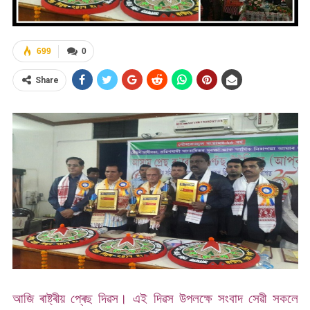
699
0
Share
আজি ৰাষ্ট্ৰীয় প্ৰেছ দিৱস। এই দিৱস উপলক্ষে সংবাদ সেৱী সকলে