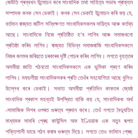
জেউতি গ্ৰন্থখন উন্মোচন কৰে সাংবাদিক তথা সাহিত্য সভাৰ প্ৰাক্তন
সম্পাদক কনক সেন ডেকাই। কনক সেন ডেকাই উন্মোচন কৰি কয় যে,
বৰ্তমান ৰাজ্যত জটিল সন্ধিক্ষণত সাংবাদিকসকলৰ দায়িত্ব আৰু কৰ্তব্য
আছে। সাংবাদিকে নিজে প্ৰতিষ্ঠিত হ’ব লাগিব আৰু সমাজখনো
প্ৰতিষ্ঠা কৰিব লাগিব। ৰাজ্যত বিভিন্ন সমাজৰাজি সাংবাদিকসকলে
নিজৰ কলমৰ জৰিয়তে চৰকাৰৰ দৃষ্টি গোচৰ কৰিব লাগিব। লগতে বৃহত্তৰ
অসমীয়া জাতি গঠনতো সাংবাদিকসকলে এক ভুমিকা গ্ৰহণ কৰিব
লাগিব। মফচলীয়া সাংবাদিকসকৰ প্ৰতি তেওঁৰ সহযোগিতা আছে বুলিও
উল্লেখ কৰে ডেকাই। সভাত অসমীয়া প্ৰতিদিন কাকতৰ জ্যেষ্ঠ
সাংবাদিক প্ৰকাশ মহন্তই উপস্থিত থাকি কয় যে, সাংবাদিকক অৰ্থ
-সামাজিক দিশৰ ওপৰত গুৰুত্ব প্ৰদান কৰে। তেওঁ লগতে বৈদ্যুতিন
মাধ্যমক সামৰি প্ৰেছ কাউন্সিল অফ ইণ্ডিয়াক এক নতুন ৰূপত
শক্তিশালী ভাৱে গঠন কৰাৰ গুৰুত্ব দিয়ে। লগতে তেও বৰ্তমান প্ৰেছ