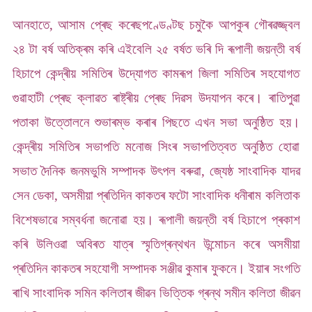
আনহাতে, আসাম প্ৰেছ কৰেছপণ্ডেণ্টছ চমুকৈ আপকুৰ গৌৰৱজ্জ্বল
২৪ টা বৰ্ষ অতিক্ৰম কৰি এইবেলি ২৫ বৰ্ষত ভৰি দি ৰূপালী জয়ন্তী বৰ্ষ
হিচাপে কেন্দ্ৰীয় সমিতিৰ উদ্যোগত কামৰূপ জিলা সমিতিৰ সহযোগত
গুৱাহাটী প্ৰেছ ক্লাৱত ৰাষ্ট্ৰীয় প্ৰেছ দিৱস উদযাপন কৰে। ৰাতিপুৱা
পতাকা উত্তোলনে শুভাৰম্ভ কৰাৰ পিছতে এখন সভা অনুষ্ঠিত হয়।
কেন্দ্ৰীয় সমিতিৰ সভাপতি মনোজ সিংৰ সভাপতিত্বত অনুষ্ঠিত হোৱা
সভাত দৈনিক জনমভুমি সম্পাদক উৎপল বৰুৱা, জ্যেষ্ঠ সাংবাদিক যাদৱ
সেন ডেকা, অসমীয়া প্ৰতিদিন কাকতৰ ফটো সাংবাদিক ধনীৰাম কলিতাক
বিশেষভাৱে সম্বৰ্ধনা জনোৱা হয়। ৰূপালী জয়ন্তী বৰ্ষ হিচাপে প্ৰকাশ
কৰি উলিওৱা অবিৰত যাত্ৰ স্মৃতিগ্ৰন্থখন উন্মোচন কৰে অসমীয়া
প্ৰতিদিন কাকতৰ সহযোগী সম্পাদক সঞ্জীৱ কুমাৰ ফুকনে। ইয়াৰ সংগতি
ৰাখি সাংবাদিক সমিন কলিতাৰ জীৱন ভিত্তিক গ্ৰন্থ সমীন কলিতা জীৱন