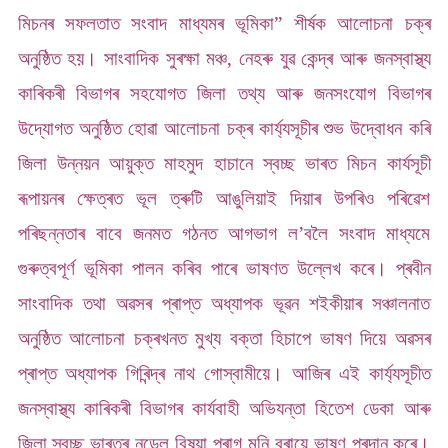
মিচনৰ সফলতাত সংবাদ মাধ্যমৰ ভূমিকা” শীৰ্ষক আলোচনা চক্ৰ
অনুষ্ঠিত হয়। সাংবাদিক সুৰক্ষা মঞ্চ, নেহৰু যুৱ কেন্দ্ৰ আৰু জনস্বাস্থ্য
কাৰিকৰী বিভাগৰ সহযোগত জিলা তথ্য আৰু জনসংযোগ বিভাগৰ
উদ্যোগত অনুষ্ঠিত হোৱা আলোচনা চক্ৰ কাৰ্য্যসূচীৰ শুভ উদ্বোধন কৰি
জিলা উন্নয়ন আয়ুক্ত মাহমুদ হাচানে স্বচ্ছ ভাৰত মিচন কাৰ্যসূচী
ৰূপায়নৰ ক্ষেত্ৰত ভূল ত্ৰুটি আঙুলিয়াই দিয়াৰ উপৰিও পৰিৱেশ
পৰিছন্নতাৰ বাবে জনমত গঠনত আগভাগ ল’বলৈ সংবাদ মাধ্যমে
গুৰুত্বপূৰ্ণ ভূমিকা পালন কৰিব পাৰে ভাষণত উল্লেখ কৰে। প্ৰবীন
সাংবাদিক তথা অৱসৰ প্ৰাপ্ত অধ্যাপক ভূৱন শইকীয়াৰ সঞ্চালনাত
অনুষ্ঠিত আলোচনা চক্ৰখনত মুখ্য বক্তা হিচাপে ভাষণ দিয়ে অৱসৰ
প্ৰাপ্ত অধ্যাপক গিৰিন্দ্ৰ নাথ গোস্বামীয়ে। আজিৰ এই কাৰ্য্যসূচীত
জনস্বাস্থ্য কাৰিকৰী বিভাগৰ কাৰ্যবাহী অভিযন্তা হিতেশ ডেকা আৰু
জিলা স্বচ্ছ ভাৰতৰ নডেল বিষয়া পৰাগ মনি বৰায়ে ভাষণ প্ৰদান কৰে।