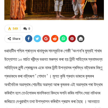
549
0
Share
গুৱাহাটীৰ পশ্চিম প্ৰান্তৰ খানামুখৰ সাংস্কৃতিক গোষ্ঠী ‘অংগনা’ৰ মুম্বাই শাখাৰ
উদ্যোগত ১০ মাৰ্চত ৰবীন্দ্ৰ ভৱনত মঞ্চস্থ কৰা হয় হিন্দী সাহিত্যৰ স্বনামধন্য
সাহিত্যিক মুন্সী প্ৰেমছন্দৰ একে নামৰ হিন্দী উপন্যাসৰ প্ৰসিদ্ধ নাট্যকাৰ বিষ্ণু
প্ৰভাকৰে কৰা নাট্যৰূপ ‘ গোদান ‘ । মূলত কৃষি প্ৰধান ভাৰতৰ কৃষকৰ
অৰ্থনৈতিক অৱস্থাৰ শোচনীয় অৱস্থা আৰু কৃষকক এই অৱস্থাৰ পৰা উদ্ধাৰ
কৰিবলৈ হলে তেওঁলোকৰ মানসিকতা কিদৰে সলনি কৰিব লাগিব সেয়া নাটখনৰ
জৰিয়তে দেখুৱাবলৈ তথা উপস্থাপন কৰিবলৈ প্ৰয়াস কৰা হৈছে । আনহাতে