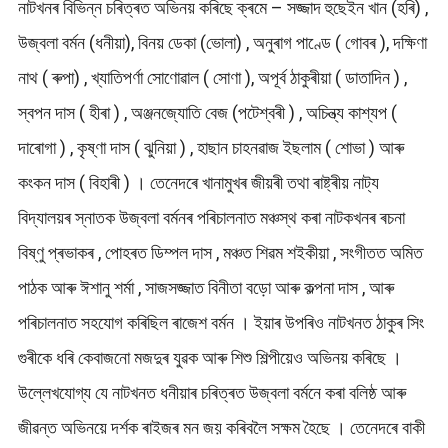
নাটখনৰ বিভিন্ন চৰিত্ৰত অভিনয় কৰিছে ক্ৰমে – সজ্জাদ হুছেইন খান (হৰি) ,
উজ্বলা বৰ্মন (ধনীয়া), বিনয় ডেকা (ভোলা) , অনুৰাগ পাণ্ডে ( গোবৰ ), দক্ষিণা
নাথ ( ৰুপা) , খ্যাতিপৰ্ণা সোণোৱাল ( সোণা ), অপূৰ্ব ঠাকুৰীয়া ( ডাতাদিন ) ,
স্বপন দাস ( হীৰা ) , অঞ্জনজ্যোতি বেজ (পটেশ্বৰী ) , অচিন্ত্য কাশ্যপ (
দাৰোগা ) , কৃষ্ণা দাস ( ঝুনিয়া ) , হাছান চাহনৱাজ ইছলাম ( শোভা ) আৰু
কংকন দাস ( বিহাৰী ) । তেনেদৰে খানামুখৰ জীয়ৰী তথা ৰাষ্ট্ৰীয় নাট্য
বিদ্যালয়ৰ স্নাতক উজ্বলা বৰ্মনৰ পৰিচালনাত মঞ্চস্থ কৰা নাটকখনৰ ৰচনা
বিষ্ণু প্ৰভাকৰ , পোহৰত ডিম্পল দাস , মঞ্চত শিৱম শইকীয়া , সংগীতত অমিত
পাঠক আৰু ঈশানু শৰ্মা , সাজসজ্জাত বিনীতা বড়ো আৰু কল্পনা দাস , আৰু
পৰিচালনাত সহযোগ কৰিছিল ৰাজেশ বৰ্মন । ইয়াৰ উপৰিও নাটখনত ঠাকুৰ সিং
গুৰীকে ধৰি কেবাজনো মজদুৰ যুৱক আৰু শিশু শিল্পীয়েও অভিনয় কৰিছে ।
উল্লেখযোগ্য যে নাটখনত ধনীয়াৰ চৰিত্ৰত উজ্বলা বৰ্মনে কৰা বলিষ্ঠ আৰু
জীৱন্ত অভিনয়ে দর্শক ৰাইজৰ মন জয় কৰিবলৈ সক্ষম হৈছে । তেনেদৰে বাকী