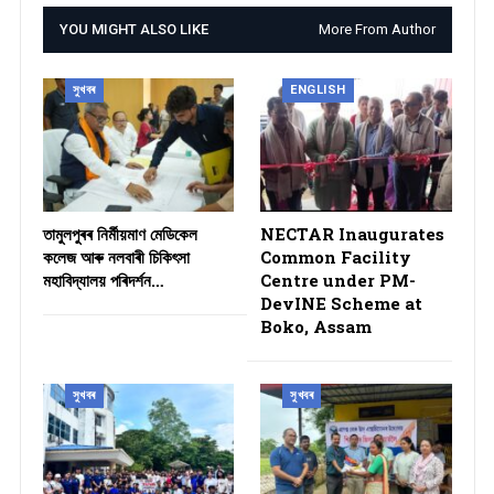
YOU MIGHT ALSO LIKE
More From Author
সুখবৰ
ENGLISH
তামুলপুৰৰ নিৰ্মীয়মাণ মেডিকেল
NECTAR Inaugurates
কলেজ আৰু নলবাৰী চিকিৎসা
Common Facility
মহাবিদ্যালয় পৰিদৰ্শন…
Centre under PM-
DevINE Scheme at
Boko, Assam
সুখবৰ
সুখবৰ