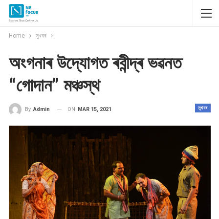
Home
সুখবৰ
অংগনাৰ উদ্যোগত ৰবীন্দ্ৰ ভৱনত
“গোদান” মঞ্চস্থ
সুখবৰ
ON
MAR 15, 2021
By
Admin