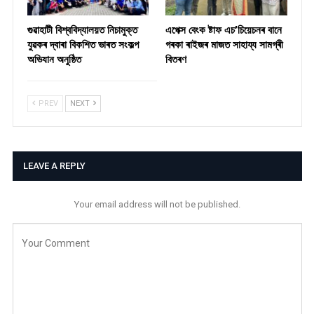
গুৱাহাটী বিশ্ববিদ্যালয়ত নিচামুক্ত
​এপেক্স বেংক ষ্টাফ এচ’চিয়েচনৰ বানে
যুৱকৰ দ্বাৰা বিকশিত ভাৰত সংকল্প
গৰকা ৰাইজৰ মাজত সাহায্য সামগ্ৰী
অভিযান অনুষ্ঠিত
বিতৰণ ​
PREV
NEXT
LEAVE A REPLY
Your email address will not be published.