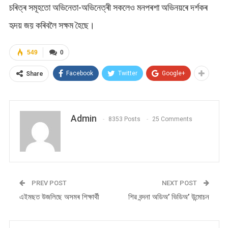
চৰিত্ৰ সমূহতো অভিনেতা-অভিনেত্ৰী সকলেও মনপৰশা অভিনয়ৰে দৰ্শকৰ
হৃদয় জয় কৰিবলৈ সক্ষম হৈছে।
549
0
Facebook
Twitter
Google+
Share
Admin
8353 Posts
25 Comments
PREV POST
NEXT POST
এইমছত উজলিছে অসমৰ শিক্ষার্থী
শিৱ বন্দনা অডিঅ’ ভিডিঅ’ উন্মোচন