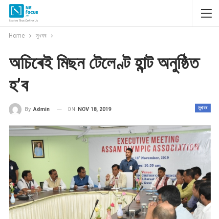
Home
সুখবৰ
অচিৰেই মিছন টেলেণ্ট হান্ট অনুষ্ঠিত
হ’ব
সুখবৰ
ON
NOV 18, 2019
By
Admin