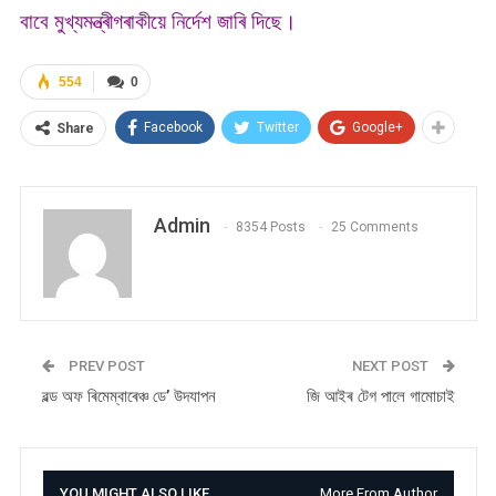
বাবে মুখ্যমন্ত্ৰীগৰাকীয়ে নিৰ্দেশ জাৰি দিছে।
554
0
Facebook
Twitter
Google+
Share
Admin
8354 Posts
25 Comments
PREV POST
NEXT POST
ৱল্ড অফ ৰিমেম্বাৰেঞ্চ ডে’ উদযাপন
জি আইৰ টেগ পালে গামোচাই
YOU MIGHT ALSO LIKE
More From Author