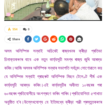
554
0
Share
অসম অলিম্পিক সন্থাই অচিৰেই ৰাজ্যখনৰ ক্ৰীড়া প্ৰতিভা
চিনাক্তকৰণৰ বাবে এক নতুন কাৰ্য্যসূচী সমগ্ৰ ৰাজ্য জুৰি আৰম্ভ
কৰিব।আজি অসমৰ অলিম্পিক সন্থাৰ সভাপতি সৰ্বানন্দ সোণোৱালে কয়
যে অলিম্পিক সন্থাই গ্ৰাছৰুট অলিম্পিক মিছন টেলেণ্ট শীৰ্ষ এক
কাৰ্য্যসূচী আৰম্ভ কৰিব।এই কাৰ্য্যসূচীৰ অধীনত ১০বছৰৰ পৰা
৬০বছৰৰ প্ৰতিযোগীয়ে অংশগ্ৰহণ কৰিব পাৰিব।প্ৰতিযোগিতা ৫শাখাত
অনুষ্ঠিত হ’ব।উল্লেখযোগ্য যে ইতিমধ্যে ক্ৰীড়া পঞ্জী প্ৰস্তুতকৰণৰ