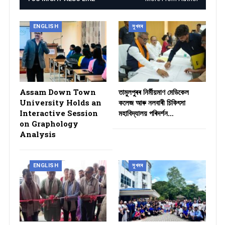
ENGLISH
সুখবৰ
Assam Down Town
তামুলপুৰৰ নিৰ্মীয়মাণ মেডিকেল
University Holds an
কলেজ আৰু নলবাৰী চিকিৎসা
Interactive Session
মহাবিদ্যালয় পৰিদৰ্শন…
on Graphology
Analysis
ENGLISH
সুখবৰ