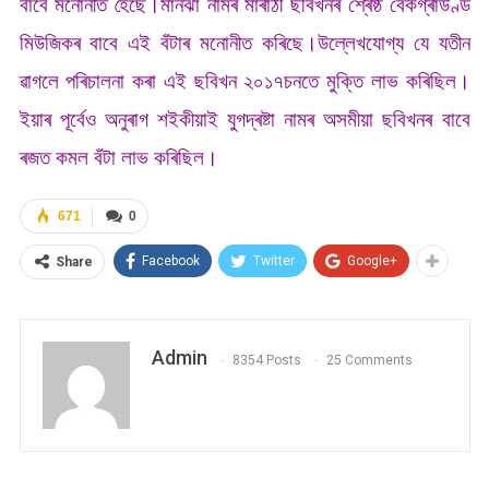
বাবে মনোনীত হৈছে।মানঝা নামৰ মাৰাঠী ছবিখনৰ শ্ৰেষ্ঠ বেকগ্ৰাউণ্ড
মিউজিকৰ বাবে এই বঁটাৰ মনোনীত কৰিছে।উল্লেখযোগ্য যে যতীন
ৱাগলে পৰিচালনা কৰা এই ছবিখন ২০১৭চনতে মুক্তি লাভ কৰিছিল।
ইয়াৰ পূৰ্বেও অনুৰাগ শইকীয়াই যুগদ্ৰষ্টা নামৰ অসমীয়া ছবিখনৰ বাবে
ৰজত কমল বঁটা লাভ কৰিছিল।
671
0
Facebook
Twitter
Google+
Share
Admin
8354 Posts
25 Comments