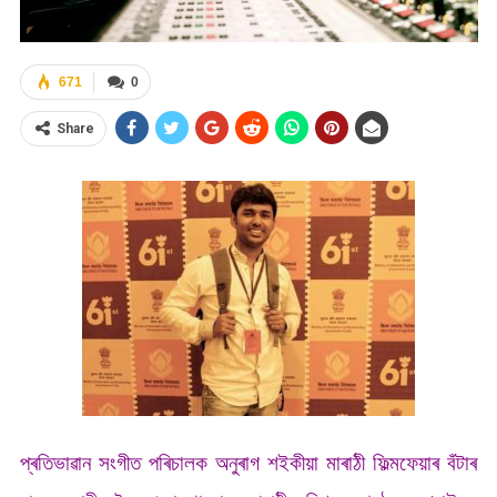
671
0
Share
প্ৰতিভাৱান সংগীত পৰিচালক অনুৰাগ শইকীয়া মাৰাঠী ফিল্মফেয়াৰ বঁটাৰ