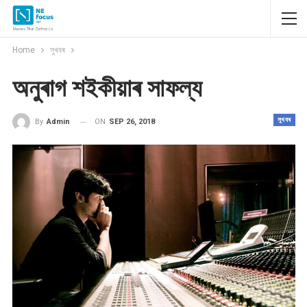
Home
সুখবৰ
অনুৰাগ শইকীয়াৰ সাফল্য
সুখবৰ
ON
SEP 26, 2018
By
Admin