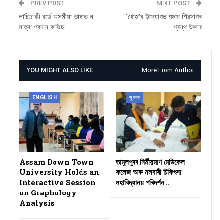
PREV POST
NEXT POST
লাচিত কী বৰ্ডে অসমীয়া ভাষাত ন
‘খোজ’ৰ উদ্যোগত পঞ্চম শিৱসাগৰ
মাত্ৰা প্ৰদান কৰিছে
গ্ৰন্থ উৎসৱ
YOU MIGHT ALSO LIKE
More From Author
ENGLISH
সুখবৰ
Assam Down Town
তামুলপুৰৰ নিৰ্মীয়মাণ মেডিকেল
University Holds an
কলেজ আৰু নলবাৰী চিকিৎসা
Interactive Session
মহাবিদ্যালয় পৰিদৰ্শন…
on Graphology
Analysis