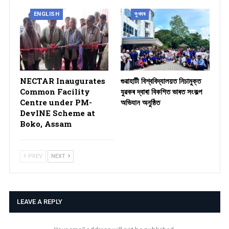
ENGLISH
সুখবৰ
NECTAR Inaugurates
গুৱাহাটী বিশ্ববিদ্যালয়ত নিচামুক্ত
Common Facility
যুৱকৰ দ্বাৰা বিকশিত ভাৰত সংকল্প
Centre under PM-
অভিযান অনুষ্ঠিত
DevINE Scheme at
Boko, Assam
PREV
NEXT
LEAVE A REPLY