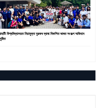
ৱাহাটী বিশ্ববিদ্যালয়ত নিচামুক্ত যুৱকৰ দ্বাৰা বিকশিত ভাৰত সংকল্প অভিযান
ুষ্ঠিত