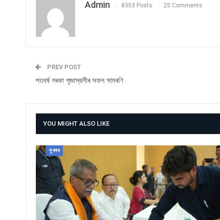
Admin
8353 Posts
25 Comments
PREV POST
শতবৰ্ষ গৰকা পূজাস্থলীৰ সফল সামৰণি
YOU MIGHT ALSO LIKE
সুখবৰ