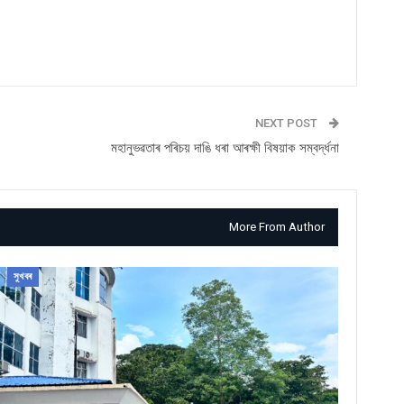
NEXT POST
মহানুভৱতাৰ পৰিচয় দাঙি ধৰা আৰক্ষী বিষয়াক সম্বৰ্দ্ধনা
More From Author
সুখবৰ