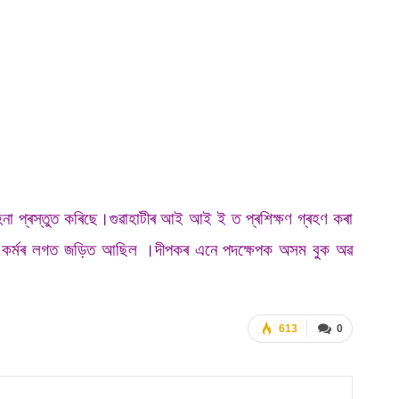
হনা প্ৰস্তুত কৰিছে।গুৱাহাটীৰ আই আই ই ত প্ৰশিক্ষণ গ্ৰহণ কৰা
াফটৰ কৰ্মৰ লগত জড়িত আছিল ।দীপকৰ এনে পদক্ষেপক অসম বুক অৱ
613
0