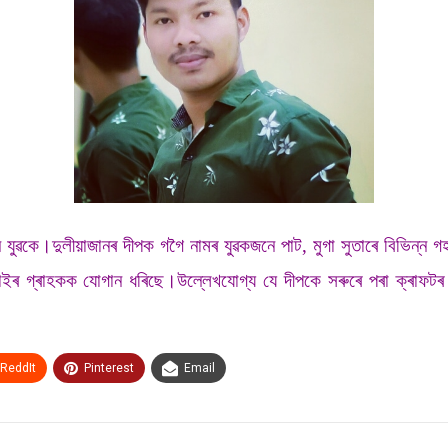
 যুৱকে।দুলীয়াজানৰ দীপক গগৈ নামৰ যুৱকজনে পাট, মুগা সুতাৰে বিভিন্ন গ
ন্ন ঠাইৰ গ্ৰাহকক যোগান ধৰিছে।উল্লেখযোগ্য যে দীপকে সৰুৰে পৰা ক্ৰ
ReddIt
Pinterest
Email