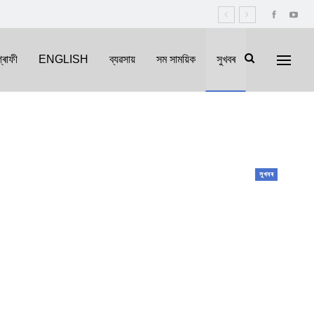
্ৰাফী
ENGLISH
ব্যৱসায়
সম সাময়িক
সুখবৰ
সুখবৰ