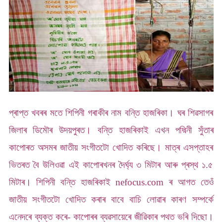
প্ৰাপ্ত খবৰৰ মতে শিপিনী গৰাকীৰ নাম বন্তি হাজৰিকা। ঘৰ শিৱসাগৰ
জিলাৰ ডিমৌৰ উদয়পুৰত। বন্তি হাজৰিকাই এখন পদ্মিনী সুঁতাৰ
কাপোৰত অসমৰ জাতীয় সংগীতটো খোদিত কৰিছে। মাত্ৰ এসপ্তাহৰ
ভিতৰত বৈ উলিওৱা এই কাপোৰখনৰ দৈৰ্ঘ্য ৩ মিটাৰ আৰু প্ৰস্থ ১.৫
মিটাৰ। শিপিনী বন্তি হাজৰিকাই nefocus.com ৰ আগত তেওঁ
জাতীয় সংগীতটো খোদিত কৰাৰ বাবে বাচি লোৱাৰ কাৰণ সম্পৰ্কে
এনেদৰে ব্যক্ত কৰে- কাপোৰৰ ব্যৱসায়েৰে জীৱিকাৰ পথত ভৰি দিছো।