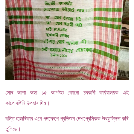
মোৰ আশা অহা ১৫ আগষ্টত কোনো চৰকাৰী কাৰ্য্যালয়ক এই
কাপোৰখিনি উপহাৰ দিম।
বন্তি হাজৰিকাৰ এনে পদক্ষেপে প্ৰতিজন দেশপ্ৰেমিকক উৎফুল্লিত কৰি
তুলিছে।