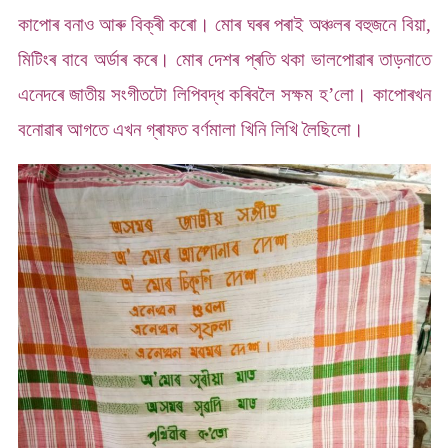
কাপোৰ বনাও আৰু বিক্ৰী কৰো। মোৰ ঘৰৰ পৰাই অঞ্চলৰ বহুজনে বিয়া,
মিটিংৰ বাবে অৰ্ডাৰ কৰে। মোৰ দেশৰ প্ৰতি থকা ভালপোৱাৰ তাড়নাতে
এনেদৰে জাতীয় সংগীতটো লিপিবদ্ধ কৰিবলৈ সক্ষম হ’লো। কাপোৰখন
বনোৱাৰ আগতে এখন গ্ৰাফত বৰ্ণমালা খিনি লিখি লৈছিলো।