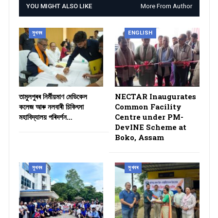
YOU MIGHT ALSO LIKE
More From Author
সুখবৰ
ENGLISH
তামুলপুৰৰ নিৰ্মীয়মাণ মেডিকেল
NECTAR Inaugurates
কলেজ আৰু নলবাৰী চিকিৎসা
Common Facility
মহাবিদ্যালয় পৰিদৰ্শন…
Centre under PM-
DevINE Scheme at
Boko, Assam
সুখবৰ
সুখবৰ