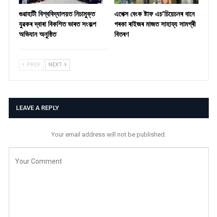
গুৱাহাটী বিশ্ববিদ্যালয়ত নিচামুক্ত
​এপেক্স বেংক ষ্টাফ এচ’চিয়েচনৰ বানে
যুৱকৰ দ্বাৰা বিকশিত ভাৰত সংকল্প
গৰকা ৰাইজৰ মাজত সাহায্য সামগ্ৰী
অভিযান অনুষ্ঠিত
বিতৰণ ​
PREV
NEXT
LEAVE A REPLY
Your email address will not be published.