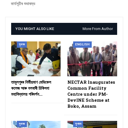
কাৰ্যসূচীৰ শুভাৰম্ভ
YOU MIGHT ALSO LIKE
More From Author
সুখবৰ
ENGLISH
তামুলপুৰৰ নিৰ্মীয়মাণ মেডিকেল
NECTAR Inaugurates
কলেজ আৰু নলবাৰী চিকিৎসা
Common Facility
মহাবিদ্যালয় পৰিদৰ্শন…
Centre under PM-
DevINE Scheme at
Boko, Assam
সুখবৰ
সুখবৰ