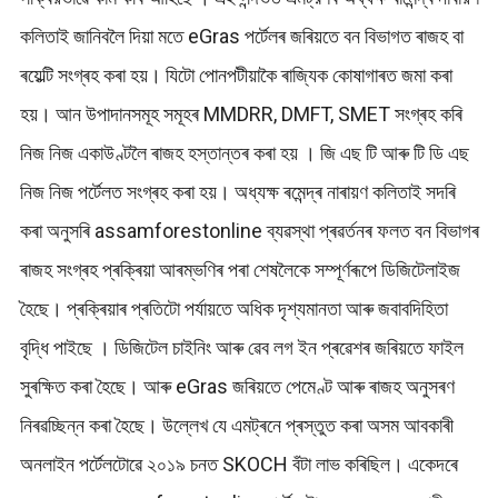
কলিতাই জানিবলৈ দিয়া মতে eGras পৰ্টেলৰ জৰিয়তে বন বিভাগত ৰাজহ বা
ৰয়েল্টি সংগ্ৰহ কৰা হয়। যিটো পোনপটীয়াকৈ ৰাজ্যিক কোষাগাৰত জমা কৰা
হয়। আন উপাদানসমূহ সমূহৰ MMDRR, DMFT, SMET সংগ্ৰহ কৰি
নিজ নিজ একাউণ্টলৈ ৰাজহ হস্তান্তৰ কৰা হয় । জি এছ টি আৰু টি ডি এছ
নিজ নিজ পৰ্টেলত সংগ্ৰহ কৰা হয়। অধ্যক্ষ ৰমেন্দ্ৰ নাৰায়ণ কলিতাই সদৰি
কৰা অনুসৰি assamforestonline ব্যৱস্থা প্ৰৱৰ্তনৰ ফলত বন বিভাগৰ
ৰাজহ সংগ্ৰহ প্ৰক্ৰিয়া আৰম্ভণিৰ পৰা শেষলৈকে সম্পূৰ্ণৰূপে ডিজিটেলাইজ
হৈছে। প্ৰক্ৰিয়াৰ প্ৰতিটো পৰ্যায়তে অধিক দৃশ্যমানতা আৰু জবাবদিহিতা
বৃদ্ধি পাইছে । ডিজিটেল চাইনিং আৰু ৱেব লগ ইন প্ৰৱেশৰ জৰিয়তে ফাইল
সুৰক্ষিত কৰা হৈছে। আৰু eGras জৰিয়তে পেমেণ্ট আৰু ৰাজহ অনুসৰণ
নিৰৱচ্ছিন্ন কৰা হৈছে। উল্লেখ যে এমট্ৰনে প্ৰস্তুত কৰা অসম আবকাৰী
অনলাইন পৰ্টেলটোৱে ২০১৯ চনত SKOCH বঁটা লাভ কৰিছিল। একেদৰে