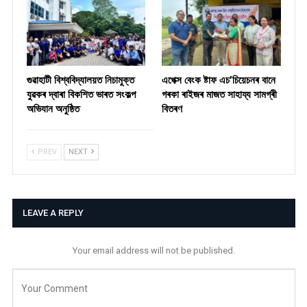
গুৱাহাটী বিশ্ববিদ্যালয়ত নিচামুক্ত
​এপেক্স বেংক ষ্টাফ এচ’চিয়েচনৰ বানে
যুৱকৰ দ্বাৰা বিকশিত ভাৰত সংকল্প
গৰকা ৰাইজৰ মাজত সাহায্য সামগ্ৰী
অভিযান অনুষ্ঠিত
বিতৰণ ​
PREV
NEXT
LEAVE A REPLY
Your email address will not be published.