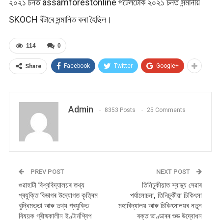
২০২১ চনত assamforestonline পৰ্টেলটোক ২০২১ চনত সন্মানীয়
SKOCH বঁটাৰে সন্মানিত কৰা হৈছিল।
114
0
Facebook
Twitter
Google+
Share
Admin
8353 Posts
25 Comments
PREV POST
NEXT POST
গুৱাহাটী বিশ্ববিদ্যালয়ৰ তথ্য
তিনিচুকীয়াত স্বাস্থ্য সেৱাৰ
প্ৰযুক্তি বিভাগৰ উদ্যোগত কৃত্ৰিম
পৰ্যালোচনা, তিনিচুকীয়া চিকিৎসা
বুদ্ধিমত্তা আৰু তথ্য প্ৰযুক্তি
মহাবিদ্যালয় আৰু চিকিৎসালয়ৰ নতুন
বিষয়ক গ্ৰীষ্মকালীন ইণ্টাৰ্নশ্বিপ
ৰক্ত ভাণ্ডাৰৰ শুভ উদ্বোধন