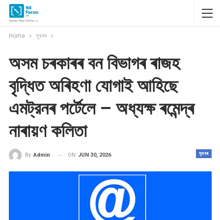
Home
সুখবৰ
অসম চৰকাৰৰ বন বিভাগৰ ৰাজহ
বৃদ্ধিত অৰিহণা যোগাই আহিছে
এমট্রনৰ পৰ্টেলে – অধ্যক্ষ ৰমেন্দ্ৰ
নাৰায়ণ কলিতা
সুখবৰ
ON
JUN 30, 2026
By
Admin