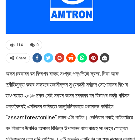
114
0
Share
অসম চৰকাৰৰ বন বিভাগৰ ৰাজহ সংগ্ৰহ পদ্ধতিটো স্বচ্ছ, নিকা আৰু
দুৰ্নীতিমুক্ত কৰাৰ লক্ষ্যৰে তদানীন্তন মুখ্যমন্ত্ৰী সৰ্বানন্দ সোণোৱালৰ বিশেষ
তৎপৰতাত ২০১৮ চনত সেই সময়ৰ অসম চৰকাৰৰ বন বিভাগৰ মন্ত্ৰী পৰিমল
শুক্লবৈদ্যই এমট্ৰনৰ জৰিয়তে আনুষ্ঠানিকভাৱে শুভাৰম্ভ কৰিছিল
“assamforestonline” নামৰ এটা পৰ্টেল। তেতিয়াৰ পৰাই পৰ্টেলটোৱে
বন বিভাগৰ উপৰিও অসমৰ বিভিন্ন উপাদানৰ বাবে ৰাজহ সংগ্ৰহৰ ক্ষেত্ৰত
সক্ৰিয়ভাৱে কাম কৰি আহিছে । এই সন্দৰ্ভত এমট্রণৰ অধ্যক্ষ ৰামেন্দ্ৰ নাৰায়ণ