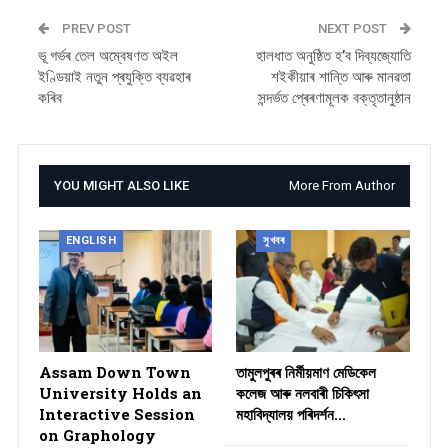
PREV POST
NEXT POST
ভূ গৰ্ভৰ তেল অম্বেষণত অইল
হালধাত অনুষ্ঠিত হ’ব দিব্যজ্যোতি
ইণ্ডিয়াই নতুন প্ৰযুক্তি ব্যৱহাৰ
শইকীয়াৰ শান্তি আৰু মানৱতা
কৰিব
সন্দৰ্ভত প্ৰেৰণামূলক বক্তৃতানুষ্ঠান
YOU MIGHT ALSO LIKE
More From Author
ENGLISH
সুখবৰ
Assam Down Town
তামুলপুৰৰ নিৰ্মীয়মাণ মেডিকেল
University Holds an
কলেজ আৰু নলবাৰী চিকিৎসা
Interactive Session
মহাবিদ্যালয় পৰিদৰ্শন…
on Graphology