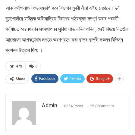
আৰু কৰ্মশালাখন শুভাৰম্ভণি কৰে বিভাগৰ মুৰবী লীনা এইছ নেমাদে। ড°
বুঢ়াগোহাঁয়ে যান্ত্রিক অভিযান্ত্রিক বিভাগৰ পাঠ্যক্রম সম্পূর্ণ কৰাৰ পৰৱৰ্তী
পৰ্য্যায়ত কেনেধৰণৰ সংস্থাপনৰ সুবিধা লাভ কৰিব পাৰিব , সেই বিষয়ে বিতংকৈ
আলোচনা আগবঢ়োৱাৰ লগতে অংশগ্রহণ কৰা ছাত্ৰ ছাত্ৰী সকলৰ বিভিন্ন
প্রশ্নৰ উত্তৰ দিয়ে ।
479
0
Facebook
Twitter
Google+
Share
Admin
8354 Posts
25 Comments