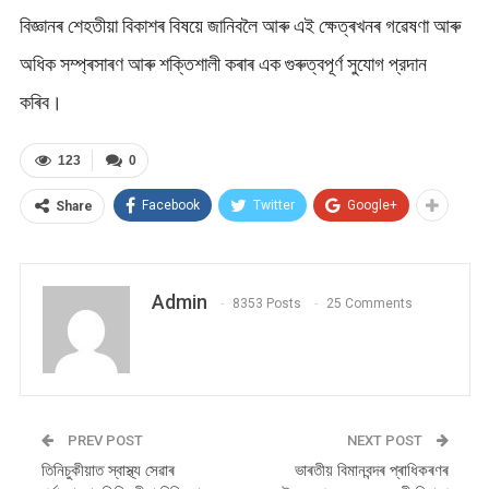
বিজ্ঞানৰ শেহতীয়া বিকাশৰ বিষয়ে জানিবলৈ আৰু এই ক্ষেত্ৰখনৰ গৱেষণা আৰু
অধিক সম্প্ৰসাৰণ আৰু শক্তিশালী কৰাৰ এক গুৰুত্বপূৰ্ণ সুযোগ প্রদান
কৰিব।
123
0
Facebook
Twitter
Google+
Share
Admin
8353 Posts
25 Comments
PREV POST
NEXT POST
তিনিচুকীয়াত স্বাস্থ্য সেৱাৰ
ভাৰতীয় বিমানবন্দৰ প্ৰাধিকৰণৰ