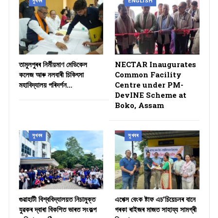
সুখবৰ
ENGLISH
তামুলপুৰৰ নিৰ্মীয়মাণ মেডিকেল
NECTAR Inaugurates
কলেজ আৰু নলবাৰী চিকিৎসা
Common Facility
মহাবিদ্যালয় পৰিদৰ্শন…
Centre under PM-
DevINE Scheme at
Boko, Assam
সুখবৰ
সুখবৰ
গুৱাহাটী বিশ্ববিদ্যালয়ত নিচামুক্ত
​এপেক্স বেংক ষ্টাফ এচ’চিয়েচনৰ বানে
যুৱকৰ দ্বাৰা বিকশিত ভাৰত সংকল্প
গৰকা ৰাইজৰ মাজত সাহায্য সামগ্ৰী