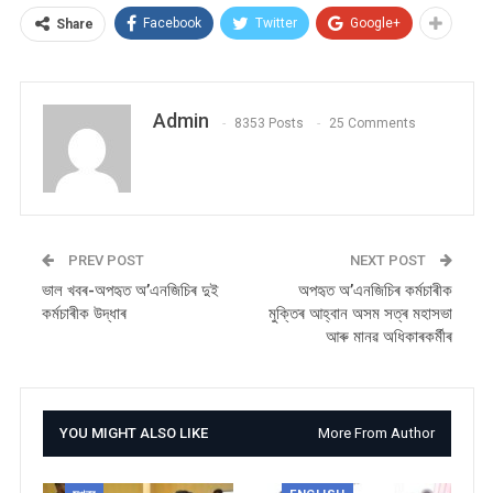
Facebook
Twitter
Google+
Share
Admin
8353 Posts
25 Comments
PREV POST
NEXT POST
ভাল খবৰ-অপহৃত অ’এনজিচিৰ দুই
অপহৃত অ’এনজিচিৰ কৰ্মচাৰীক
কৰ্মচাৰীক উদ্ধাৰ
মুক্তিৰ আহ্বান অসম সত্ৰ মহাসভা
আৰু মানৱ অধিকাৰকৰ্মীৰ
YOU MIGHT ALSO LIKE
More From Author