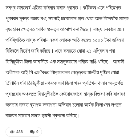
সমগ্ৰ ভাৰতবৰ্ষ এতিয়া ক’ৰনাৰ কৰাল গ্ৰাসত। ক’ভিডৰ এনে পৰিৱেশত
পুনৰবাৰ দূৰত্ব বজায় ৰখা, সঘনাই চাবোনেৰে হাত ধোৱা আৰু বিশেষকৈ মাস্ক
ব্যৱহাৰৰ ক্ষেত্ৰত অধিক গুৰুত্ব আৰোপ কৰা হৈছে। ৰাজ্য চৰকাৰে এনে
পৰিস্থিতিত মাস্ক পৰিধান নকৰা লোকক অতি কমেও ১০০০ টকা জৰিমনা
বিহিবলৈ নিৰ্দেশ জাৰি কৰিছে। এনে সময়তে যোৱা ২১ এপ্ৰিল ৰ পৰা
তিনিচুকীয়া জিলা আৰক্ষীয়ে এক মহানুভৱতাৰ পৰিচয় দাঙি ধৰিছে। আৰক্ষী
অধীক্ষক আই পি এচ বৈভৱ নিম্বালকৰৰ নেতৃত্বত মানৱীয় দৃষ্টিৰে যোৱা
তিনিদিন ধৰি তিনিচুকীয়া নগৰকে ধৰি জিলা খনৰ প্ৰতিখন থানাৰ অন্তৰ্গত
প্ৰায়বোৰ অঞ্চলতে বিনামূলীয়াকৈ কেইবাহাজাৰো মাস্ক বিতৰণ কৰি সাধাৰণ
জনতাৰ মাজত ব্যাপক সজাগতা অভিযান চলোৱা কাৰ্যক জিলাখনৰ লগতে
ৰাজ্যৰ সচেতন মহলে ভূয়সী প্ৰশংসা কৰিছে।
488
0