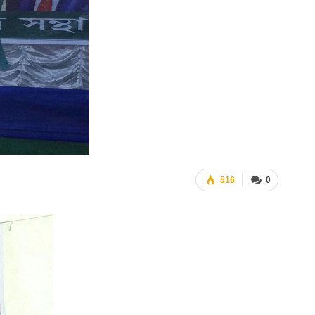
516
0