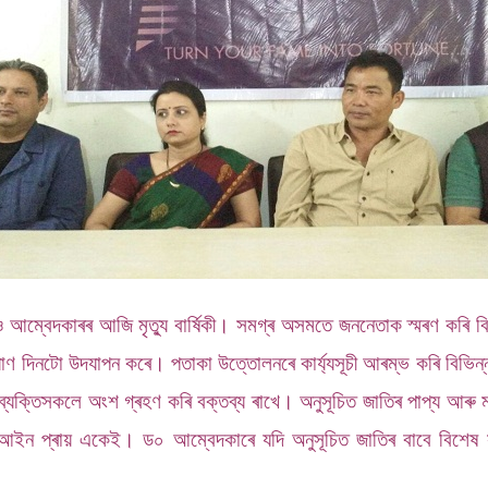
 আম্বেদকাৰৰ আজি মৃত্যু বাৰ্ষিকী। সমগ্ৰ অসমতে জননেতাক স্মৰণ কৰি বিভিন্ন
য়াণ দিনটো উদযাপন কৰে। পতাকা উত্তোলনৰে কাৰ্য্যসূচী আৰম্ভ কৰি বিভিন্ন 
 ব্যক্তিসকলে অংশ গ্ৰহণ কৰি বক্তব্য ৰাখে। অনুসূচিত জাতিৰ পাপ্য আৰু ম
 আইন প্ৰায় একেই। ড০ আম্বেদকাৰে যদি অনুসূচিত জাতিৰ বাবে বিশেষ 