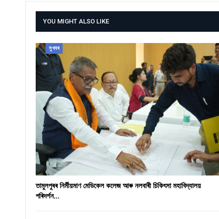
YOU MIGHT ALSO LIKE
সুখবৰ
তামুলপুৰৰ নিৰ্মীয়মাণ মেডিকেল কলেজ আৰু নলবাৰী চিকিৎসা মহাবিদ্যালয়
পৰিদৰ্শন…