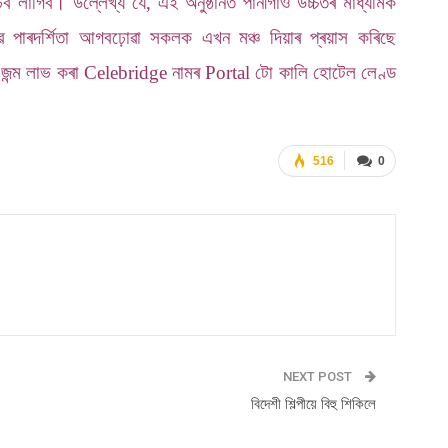
াগিব। উল্লেখ্য যে, এই অনুষ্ঠানত পানীগাঁও উচ্চতৰ মাধ্যমিক
ষভাৱে পাৰদৰ্শিতা আগবঢ়োৱা সকলক এখন মঞ্চ দিয়াৰ প্ৰয়াস কৰিছে
 জন্ম লাভ কৰা Celebridge নামৰ Portal টো কালি হোটেল লেণ্ড
516
0
NEXT POST
বিদেশী শিল্পীয়ে বিহু শিকিলে