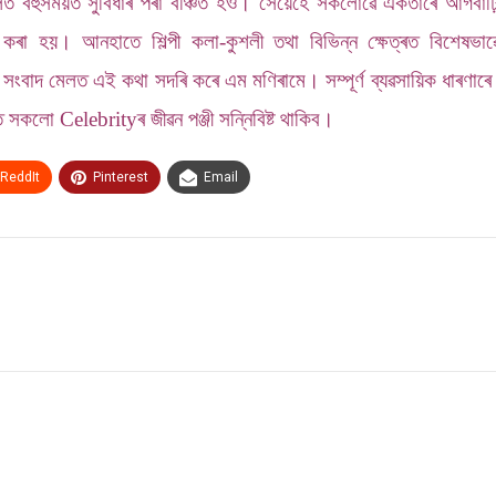
 বহুসময়ত সুবিধাৰ পৰা বঞ্চিত হও। সেয়েহে সকলোৱে একতাৰে আগবাঢ়িব ল
মানিত কৰা হয়। আনহাতে শিল্পী কলা-কুশলী তথা বিভিন্ন ক্ষেত্ৰত বিশে
বাদ মেলত এই কথা সদৰি কৰে এম মণিৰামে। সম্পূৰ্ণ ব্যৱসায়িক ধাৰণাৰে
 সকলো Celebrityৰ জীৱন পঞ্জী সন্নিবিষ্ট থাকিব।
ReddIt
Pinterest
Email