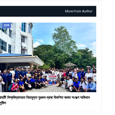
More From Author
সুখবৰ
ৱাহাটী বিশ্ববিদ্যালয়ত নিচামুক্ত যুৱকৰ দ্বাৰা বিকশিত ভাৰত সংকল্প অভিযান
ুষ্ঠিত