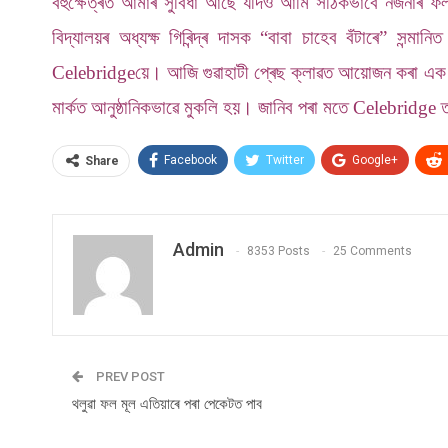
বহুক্ষেত্ৰত আমাৰ সুবিধা আছে যদিও আমি সঠিকভাবে নজনাৰ ফলত
বিদ্যালয়ৰ অধ্যক্ষ গিৰিন্দ্ৰ দাসক “বাবা চাহেব বঁটাৰে” সন্
Celebridgeয়ে। আজি গুৱাহাটী প্ৰেছ ক্লাৱত আয়োজন কৰা এক সং
মাৰ্কত আনুষ্ঠানিকভাৱে মুকলি হয়। জানিব পৰা মতে Celebridge ত
Facebook
Twitter
Google+
Share
Admin
8353 Posts
25 Comments
PREV POST
থলুৱা ফল মূল এতিয়াৰে পৰা পেকেটত পাব