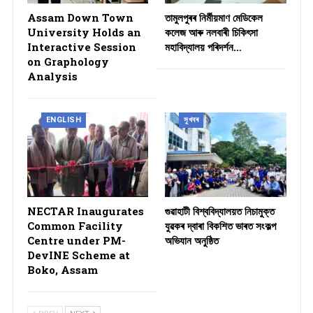
Assam Down Town
তামুলপুৰৰ নিৰ্মীয়মাণ মেডিকেল
University Holds an
কলেজ আৰু নলবাৰী চিকিৎসা
Interactive Session
মহাবিদ্যালয় পৰিদৰ্শন…
on Graphology
Analysis
ENGLISH
সুখবৰ
NECTAR Inaugurates
গুৱাহাটী বিশ্ববিদ্যালয়ত নিচামুক্ত
Common Facility
যুৱকৰ দ্বাৰা বিকশিত ভাৰত সংকল্প
Centre under PM-
অভিযান অনুষ্ঠিত
DevINE Scheme at
Boko, Assam