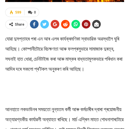
599
0
Share
যোৱা দুসপ্তাহৰ পৰা এন আৰ এলৰ কাৰ্যক্ৰমণিকা স্বাভাৱিক অৱস্থালৈ ঘুৰি
আহিছে। কোম্পানীটোৱে বিচক্ষণতা আৰু ফলপ্ৰসুভাৱে সামাজাক দুৰত্ব,
সঘনাই হাত ধোৱা, চেনিটাইজ কৰা আৰু মাস্কৰ বাধ্যতামূলকভাৱে পৰিধান কৰা
আদিৰ দৰে সকলো প্ৰ’টকল অনুকৰণ কৰি আহিছে।
আনহাতে লকডাউনৰ সময়তো নুন্যতম কৰ্মী আৰু কৰ্মচাৰীৰ দ্বাৰা প্ৰয়োজনীয়
অত্যাৱশ্যকীয় কাৰ্যাৱলী অব্যাহত ৰাখিছে। মাৰ্চ এপ্ৰিল মাহত শোধনাগাৰটোৱে