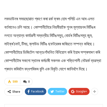
লকডাউনৰ সময়ছোৱাত গ্ৰহণ কৰা ৱৰ্ক ফ্ৰম হোম পলিচি এন আৰ এলত
বৰ্তমানেও চলি আছে। কোম্পানীটোৱে নিয়মীয়াকৈ পুনৰ মূল্যায়নৰ মিটিঙৰ
লগতে অন্যান্য কাৰ্যাৱলী সম্বন্ধীয় মিটিঙসমুহ, বোৰ্ডৰ মিটিঙসমূহ জুম,
মাইক্ৰ’চফট, টিমচ, ক্লাউড মিটিঙ ছফটৱেৰৰ জৰিয়তে সম্পন্ন কৰিছে।
কোম্পানীটোৱে ডিজিটেল আন্তঃগাঁথনিত বিনিয়োগ কৰি ইয়াৰ সম্প্ৰসাৰণ কৰি
কোম্পানীটোৰ সকলো স্থানৰ কৰ্মচাৰী সকলক এক শক্তিশালী নেটৱৰ্ক ব্যৱস্থা
প্ৰদান কৰিবলৈ বদ্ধপৰিকৰ বুলি এক বিবৃতি যোগে জানিবলৈ দিছে।
599
0
Facebook
Twitter
Google+
Share