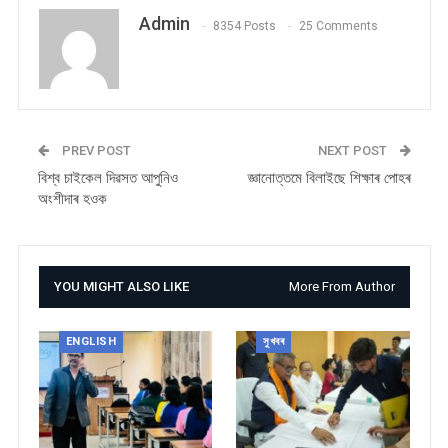
Admin
8354 Posts
25 Comments
PREV POST
NEXT POST
বিশ্ব চাইকেল দিৱসত আপুনিও
জ্ঞানোত্তমে বিলাইছে শিক্ষাৰ পোহৰ
অংশীদাৰ হওক
YOU MIGHT ALSO LIKE
More From Author
ENGLISH
সুখবৰ