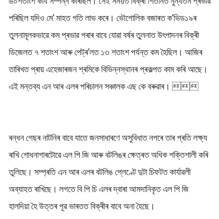
৬০শতাংশ কাৰ্য সম্পন্ন কৰিছিল। সেই সময়ত বিক্ৰী শিতানত নুন্যতম প্ৰভাৱ
পৰিছিল যদিও মে’ মাহত গতি লাভ কৰে। ভৌগোলিক বজাৰত ক’ভিড১৯ৰ
তুলনামূলকভাৱে কম প্ৰভাৱ পৰাৰ বাবে যোৱা বৰ্ষৰ তুলনাত উৎপাদনৰ বিক্ৰী
ডিজেলত ৭ শতাংশ আৰু পেট্ৰ’লত ১৩ শতাংশ পৰ্যন্ত কম হৈছিল। আজিৰ
তাৰিখত প্ৰায় এহেজাৰজন শ্ৰমিকে বিভিন্নস্থানৰ প্ৰকল্পত কাম কৰি আছে।
এই মন্তব্য এন আৰ এলৰ পৰিচালন সঞ্চালক এছ কে বৰুৱাৰ। 
ৰন্ধন গেছৰ নাটনিৰ বাবে যাতে জনসাধাৰণে অসুবিধাত নপৰে তাৰ প্ৰতি লক্ষ্য
ৰাখি শোধনাগাৰটোৱে এল পি জি আৰু বটলিঙৰ ক্ষেত্ৰত অধিক শক্তিশালী কৰি
তুলিছে। সম্প্ৰতি এন আৰ এলৰ বটলিঙ প্লেণ্টে দুটা চিফটত কাৰ্যাৱলী
অব্যাহত ৰাখিছে। লগতে বি পি চি এলৰ দ্বাৰা আমদানিকৃত এল পি জি
হালদিয়া হৈ উত্তৰ পূৱ ভাৰতত বিক্ৰীৰ বাবে অনা হৈছে।