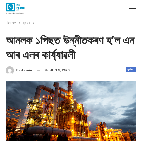
Home
সুখবৰ
আনলক ১পিছত উন্নীতকৰণ হ’ল এন
আৰ এলৰ কাৰ্য্যাৱলী
সুখবৰ
ON
JUN 3, 2020
By
Admin