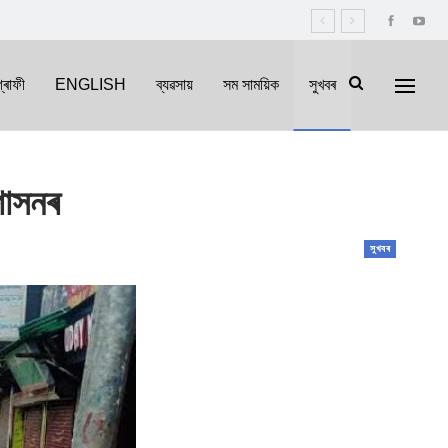
্ৰাফী
ENGLISH
ব্যৱসায়
সম সাময়িক
সুখবৰ
শাসনৰ
সুখবৰ