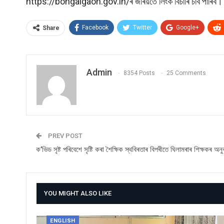
https://bongaigaon.gov.in/ৰ জৰিয়তে লিংক বিচাৰি চাব পাৰিব।
Facebook
Twitter
Google+
Share
Admin
8354 Posts
25 Comments
PREV POST
ক’ভিড সৃষ্ট পৰিবেশে সৃষ্টি কৰা শৈক্ষিক স্থবিৰতাৰ বিপৰীতে ঘিলামৰাৰ শিক্ষকৰ অন
YOU MIGHT ALSO LIKE
ENGLISH