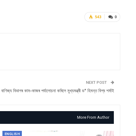
543
0
NEXT POST
বাণিজ্য বিভাগৰ কাম-কাজৰ পৰ্যালোচনা কৰিলে মুখ্যমন্ত্ৰী ড° হিমন্ত বিশ্ব শৰ্মাই
More From Author
ENGLISH