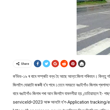
Share
ক’ভিড-১৯ ৰ বাবে সম্প্ৰতি বন্ধ হৈ আছে আন্ত:জিলা পৰিবহন। কিন্তু প
জিলালৈ যোৱাটো জৰুৰী হ’ব পাৰে।তেনে সময়তে বঙাইগাঁও জিলাৰ প্ৰশাসনে দ
বাবে বঙাইগাঁও জিলাৰ পৰা আন জিলালৈ যাবলগীয়া হয় ,তেতিয়াহলে 
serviceld=2023 আৰু আনটো হ’ল-Application tracking/ePass