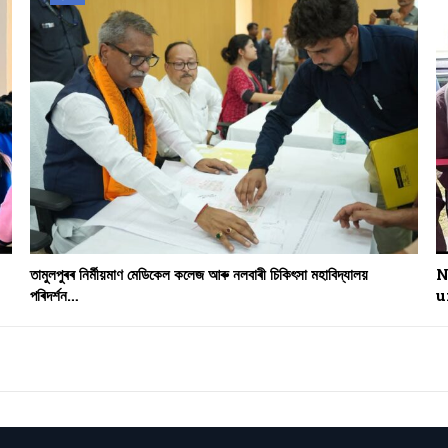
তামুলপুৰৰ নিৰ্মীয়মাণ মেডিকেল কলেজ আৰু নলবাৰী চিকিৎসা মহাবিদ্যালয়
N
পৰিদৰ্শন…
u