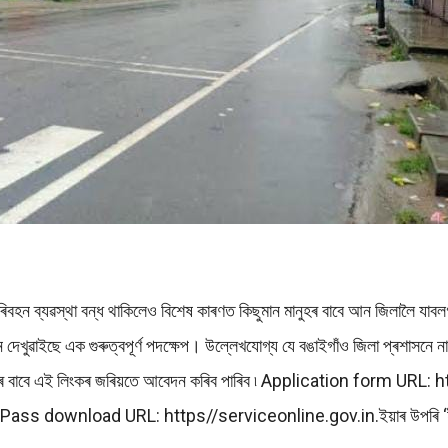
ৰিবহন ব্যৱস্থা বন্ধ থাকিলেও বিশেষ কাৰণত কিছুমান মানুহৰ বাবে আন জিলালৈ যা
েখুৱাইছে এক গুৰুত্বপূৰ্ণ পদক্ষেপ। উল্লেখযোগ্য যে বঙাইগাঁও জিলা প্ৰশাসনে না
ই- পাছৰ বাবে এই লিংকৰ জৰিয়তে আবেদন কৰিব পাৰিব ৷ Application form 
 download URL: https//serviceonline.gov.in.ইয়াৰ উপৰি ‘ই-পাছ’ 