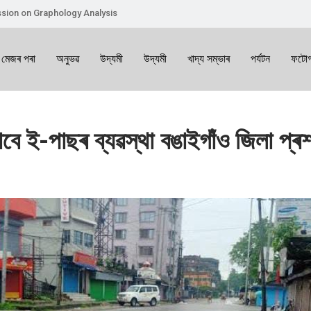
sion on Graphology Analysis
 মেজৰ পৰা
অনুভৱ
উদ্যমী
উদ্যমী
খাদ্য সম্ভাৰ
পৰ্যটন
ফটোগ
াবে ই-পাছৰ ব্যৱস্থা বঙাইগাঁও জিলা প্ৰ