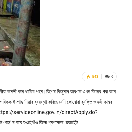
543
0
বলগীয়া জৰুৰী কাম থাকিব পাৰে।বিশেষ কিছুমান কাৰণত এখন জিলাৰ পৰা আন
গৰিকক ই-পাছ দিয়াৰ ব্যৱস্থা কৰিছে ৷যদি কোনোবা ব্যক্তি জৰুৰী কামৰ
URL: https://serviceonline.gov.in/directApply.do?
ৰ বাবে বঙাইগাঁও জিলা প্ৰশাসনৰ ৱেবচাইট