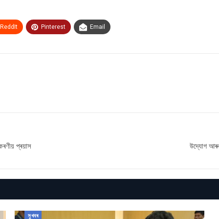
ReddIt
Pinterest
Email
ুকৰণীয় প্ৰয়াস
উদ্যোগ আৰু 
সুখবৰ