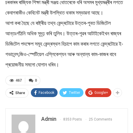
চৰকাৰৰ ৰাজ্যিক শিক্ষা মন্ত্ৰী সঞ্জয় ধোতৰেকে ধৰি অসমৰ মুখ্যমন্ত্ৰীৰ লগতে
কেবাগৰাকীও কেবিনেট মন্ত্ৰী উপস্থিত থকাৰ সম্ভাৱনা আছে।
আশা কৰা হৈছে যে ৰাষ্ট্ৰীয় তথ্য কেন্দ্ৰটোৱে উত্তৰ-পূবত ডিজিটেল
আন্তঃগাঁঠনি অধিক সুদৃঢ় কৰি তুলিব। উত্তৰ-পূৱৰ আটাইকেইখন ৰাজ্যৰ
ডিজিটেল পদক্ষেপ সমূহ কেন্দ্ৰস্থল হিচাপে কাম কৰাৰ লগতে কেন্দ্ৰটোৱে ই-
গভানেন্স,জিও-স্পেটিয়েল এপ্লিকেশ্যন আৰু অন্যান্য কাম-কাজৰ বাবে
প্ৰয়োজনীয় সমলো যোগান ধৰিব।
467
0
Facebook
Twitter
Google+
Share
Admin
8353 Posts
25 Comments