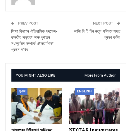
PREV POST
NEXT POST
শিক্ষা বিভাগৰ ঐতিহাসিক পদক্ষেপ-
আজি বি টি চিৰ নতুন পৰিষদে শপত
ভাৰতীয় সভ্যতা আৰু পুৰাতন
গ্ৰহণ কৰিব
সংস্কৃতিৰ সম্পৰ্কে টোলত শিক্ষা
প্ৰদান কৰিব
YOU MIGHT ALSO LIKE
More From Author
সুখবৰ
ENGLISH
তামুলপুৰৰ নিৰ্মীয়মাণ মেডিকেল
NECTAR Inaugurates