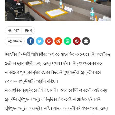
467
0
Share
গুৱাহাটীৰ নিকটৱৰ্তী আমিনগাঁৱত অহা ৩১ মাহৰ ভিতৰত নেছনেল ইনফমেটিকছ
চেণ্টাৰৰ দ্বাৰা ৰাষ্ট্ৰীয় তথ্য কেন্দ্ৰ স্থাপন হ’ব।এই বৃহৎ পদক্ষেপৰ বাবে
আগবঢ়োৱা প্ৰস্তাৱ গৃহীত হোৱাৰ পিছতেই মুখ্যমন্ত্ৰীয়ে কেন্দ্ৰটোৰ বাবে
৪৩,২০০ বৰ্গফুট মাটিৰ আবন্টন কৰিছে।
অত্যাধুনিক প্ৰযুক্তিৰে নিৰ্মাণ হ’বলগীয়া ৩৫০ কোটি টকা বাজেটৰ এই তথ্য
কেন্দ্ৰটিৰ ভূমিপূজনৰ অনুষ্ঠান কিছুদিনৰ ভিতৰতেই আয়োজিত হ’ব।এই
ভূমিপূজন অনুষ্ঠানত কেন্দ্ৰীয় আইন আৰু ন্যায় মন্ত্ৰী ৰবি শংকৰ প্ৰসাদ,কেন্দ্ৰ