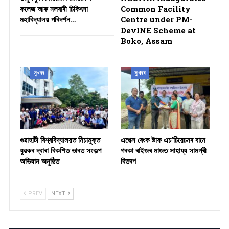
কলেজ আৰু নলবাৰী চিকিৎসা
Common Facility
মহাবিদ্যালয় পৰিদৰ্শন…
Centre under PM-
DevINE Scheme at
Boko, Assam
সুখবৰ
সুখবৰ
গুৱাহাটী বিশ্ববিদ্যালয়ত নিচামুক্ত
​এপেক্স বেংক ষ্টাফ এচ’চিয়েচনৰ বানে
যুৱকৰ দ্বাৰা বিকশিত ভাৰত সংকল্প
গৰকা ৰাইজৰ মাজত সাহায্য সামগ্ৰী
অভিযান অনুষ্ঠিত
বিতৰণ ​
PREV
NEXT