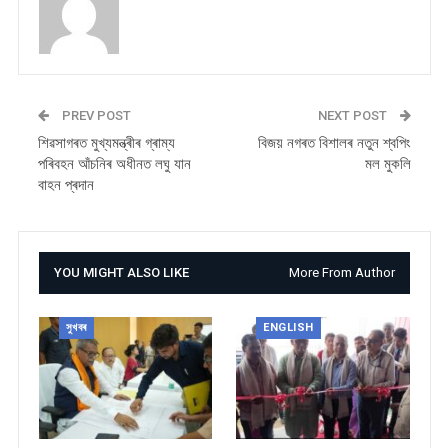
PREV POST
NEXT POST
শিৱসাগৰত মুখ্যমন্ত্ৰীৰ গ্ৰাম্য
বিজয় নগৰত বিশালৰ নতুন শ্বপিং
পৰিবহন আঁচনিৰ অধীনত লঘু যান
মল মুকলি
বাহন প্ৰদান
YOU MIGHT ALSO LIKE
More From Author
সুখবৰ
ENGLISH