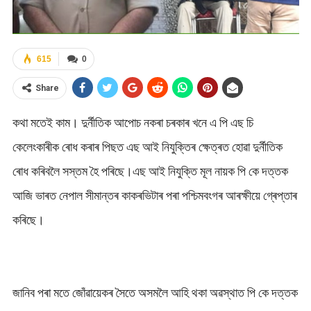
615
0
Share
কথা মতেই কাম। দুৰ্নীতিক আপোচ নকৰা চৰকাৰ খনে এ পি এছ চি
কেলেংকাৰীক ৰোধ কৰাৰ পিছত এছ আই নিযুক্তিৰ ক্ষেত্ৰত হোৱা দুৰ্নীতিক
ৰোধ কৰিবলৈ সস্তম হৈ পৰিছে।এছ আই নিযুক্তি মূল নায়ক পি কে দত্তক
আজি ভাৰত নেপাল সীমান্তৰ কাকৰভিটাৰ পৰা পশ্চিমবংগৰ আৰক্ষীয়ে গ্ৰেপ্তাৰ
কৰিছে।
জানিব পৰা মতে জোঁৱায়েকৰ সৈতে অসমলৈ আহি থকা অৱস্থাত পি কে দত্তক