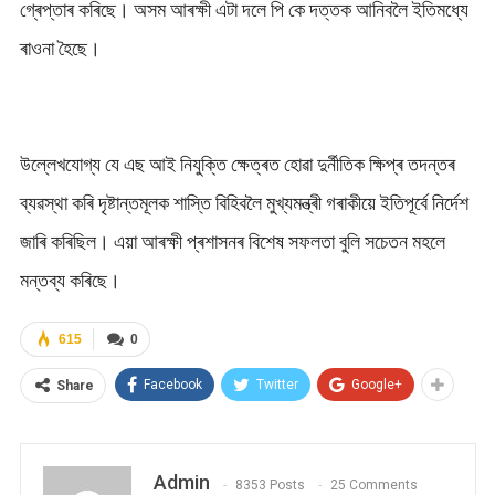
গ্ৰেপ্তাৰ কৰিছে। অসম আৰক্ষী এটা দলে পি কে দত্তক আনিবলৈ ইতিমধ্যে
ৰাওনা হৈছে।
উল্লেখযোগ্য যে এছ আই নিযুক্তি ক্ষেত্ৰত হোৱা দুৰ্নীতিক ক্ষিপ্ৰ তদন্তৰ
ব্যৱস্থা কৰি দৃষ্টান্তমূলক শাস্তি বিহিবলৈ মুখ্যমন্ত্ৰী গৰাকীয়ে ইতিপূৰ্বে নিৰ্দেশ
জাৰি কৰিছিল। এয়া আৰক্ষী প্ৰশাসনৰ বিশেষ সফলতা বুলি সচেতন মহলে
মন্তব্য কৰিছে।
615
0
Facebook
Twitter
Google+
Share
Admin
8353 Posts
25 Comments