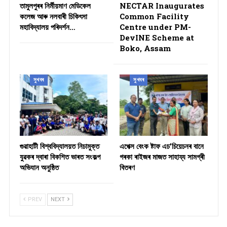
তামুলপুৰৰ নিৰ্মীয়মাণ মেডিকেল
NECTAR Inaugurates
কলেজ আৰু নলবাৰী চিকিৎসা
Common Facility
মহাবিদ্যালয় পৰিদৰ্শন…
Centre under PM-
DevINE Scheme at
Boko, Assam
সুখবৰ
সুখবৰ
গুৱাহাটী বিশ্ববিদ্যালয়ত নিচামুক্ত
​এপেক্স বেংক ষ্টাফ এচ’চিয়েচনৰ বানে
যুৱকৰ দ্বাৰা বিকশিত ভাৰত সংকল্প
গৰকা ৰাইজৰ মাজত সাহায্য সামগ্ৰী
অভিযান অনুষ্ঠিত
বিতৰণ ​
PREV
NEXT