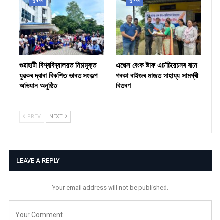
সুখবৰ
সুখবৰ
গুৱাহাটী বিশ্ববিদ্যালয়ত নিচামুক্ত
​এপেক্স বেংক ষ্টাফ এচ’চিয়েচনৰ বানে
যুৱকৰ দ্বাৰা বিকশিত ভাৰত সংকল্প
গৰকা ৰাইজৰ মাজত সাহায্য সামগ্ৰী
অভিযান অনুষ্ঠিত
বিতৰণ ​
PREV
NEXT
LEAVE A REPLY
Your email address will not be published.