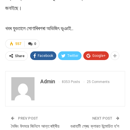
জনাইছে।
খবৰ যুগুতালে সোণাৰিৰপৰা অভিজিৎ ভূঞাই..
557
0
Facebook
Twitter
Google+
Share
Admin
8353 Posts
25 Comments
PREV POST
NEXT POST
দৈজিং উৎসৱে জিনিলে আন্ত:ৰাষ্ট্ৰীয়
গুৱাহাটী প্ৰেছ ক্লাৱত উন্মোচিত হ’ল