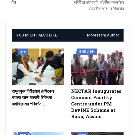
বঁটা
পৰিণীতা ভট্টাচাৰ্য্য কটকীৰ লকডাউন
ডায়েৰীত ক’ৰণাৰ দিনবোৰ
YOU MIGHT ALSO LIKE
More From Author
সুখবৰ
ENGLISH
তামুলপুৰৰ নিৰ্মীয়মাণ মেডিকেল
NECTAR Inaugurates
কলেজ আৰু নলবাৰী চিকিৎসা
Common Facility
মহাবিদ্যালয় পৰিদৰ্শন…
Centre under PM-
DevINE Scheme at
Boko, Assam