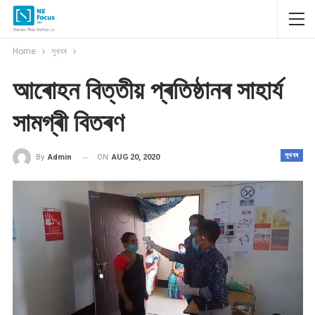
Home
সুখবৰ
আৰোহন বিত্তীয় প্ৰতিষ্ঠানৰ সাহাৰ্য
সামগ্ৰী বিতৰণ
সুখবৰ
ON
AUG 20, 2020
By
Admin