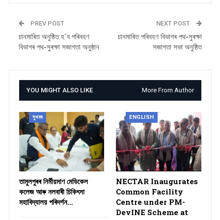
PREV POST
NEXT POST
চানমাৰিত অনুষ্ঠিত হ`ব পৰিবহণ
চানমাৰিত পৰিবহণ বিভাগৰ পথ-সুৰক্ষা
বিভাগৰ পথ-সুৰক্ষা সজাগতা অনুষ্ঠান
সজাগতা সভা অনুষ্ঠিত
YOU MIGHT ALSO LIKE
More From Author
সুখবৰ
ENGLISH
তামুলপুৰৰ নিৰ্মীয়মাণ মেডিকেল
NECTAR Inaugurates
কলেজ আৰু নলবাৰী চিকিৎসা
Common Facility
মহাবিদ্যালয় পৰিদৰ্শন…
Centre under PM-
DevINE Scheme at