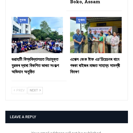
Boko, Assam
সুখবৰ
সুখবৰ
গুৱাহাটী বিশ্ববিদ্যালয়ত নিচামুক্ত
​এপেক্স বেংক ষ্টাফ এচ’চিয়েচনৰ বানে
যুৱকৰ দ্বাৰা বিকশিত ভাৰত সংকল্প
গৰকা ৰাইজৰ মাজত সাহায্য সামগ্ৰী
অভিযান অনুষ্ঠিত
বিতৰণ ​
PREV
NEXT
LEAVE A REPLY