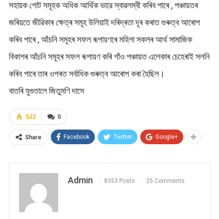
সহায়ক গোট সমূহক অধিক আৰ্থিক ভাৱে স্বাৱলম্বী কৰিব পাৰে , পঞ্চায়তৰ
জৰিয়তে জীৱিকাৰ ক্ষেত্ৰ সমূহ উলিয়াই দৰিদ্ৰতা দূৰ কৰাত গুৰুত্ব আৰোপ
কৰিব পাৰে , আঁচনি সমূহৰ সফল ৰূপায়ণৰে মহিলা সকলৰ আৰ্থ সামাজিক
বিকাশৰ আঁচনি সমূহৰ সফল ৰূপায়ণ কৰি গাঁও পঞ্চায়ত এলেকাৰ চেহেৰাই সলনি
কৰিব পাৰে তাৰ ওপৰত সৰ্বাধিক গুৰুত্ব আৰোপ কৰা হৈছিল।
বাতৰি যুগুতালে জিতুমণি দাসে
522
0
Facebook
Twitter
Google+
Share
Admin
8353 Posts
25 Comments