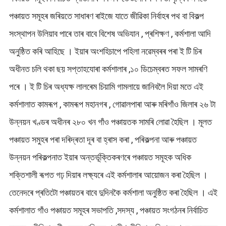
পঞ্চায়ত সমূহৰ জৰিয়তে সাধাৰণ ৰাইজে যাতে জীৱিকা নিৰ্বাহৰ পথ বা বিকল্প
সংস্থাপন উলিয়াব পাৰে তাৰ বাবে বিশেষ অভিযান , প্ৰশিক্ষণ , কৰ্মশালা আদি
অনুষ্ঠিত কৰি আহিছে । ইয়াৰ অংশহিচাপে পহিলা নৱেম্বৰৰ পৰা ই টি চিৰ
অধীনত চলি থকা ছয় সপ্তাহযোৰা কৰ্মশালাৰ ,১০ ডিচেম্বৰত সফল সামৰণি
পৰে । ই টি চিৰ অধ্যক্ষ লালৰেম চিয়ামি গামলায়ে জানিবলৈ দিয়া মতে এই
কৰ্মশালাত কামৰূপ , কামৰূপ মহানগৰ , গোৱালপাৰা আৰু মৰিগাঁও জিলাৰ ২৬ টা
উন্নয়ন খণ্ডৰ অধীনৰ ২৮০ খন গাঁও পঞ্চায়তক সামৰি লোৱা হৈছিল । মূলত
পঞ্চায়ত সমুহৰ পৰা দৰিদ্ৰতা দূৰ বা হ্ৰাস কৰা , পৰিকল্পনা আৰু পঞ্চায়ত
উন্নয়ন পৰিকল্পনাত ইয়াৰ অন্তৰ্ভূক্তিকৰণৰে পঞ্চায়ত সমূহক অধিক
শক্তিশালী ৰূপত গঢ় দিয়াৰ লক্ষ্যৰে এই কৰ্মশালাৰ আয়োজন কৰা হৈছিল ।
তেনেদৰে প্ৰতিটো পঞ্চায়তৰ বাবে দুদিনকৈ কৰ্মশালা অনুষ্ঠিত কৰা হৈছিল । এই
কৰ্মশালাত গাঁও পঞ্চায়ত সমূহৰ সভাপতি ,সদস্য , পঞ্চায়ত সংগঠনৰ নিৰ্বাচিত