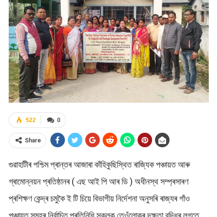
522
0
Share
গুৱাহাটীৰ পশ্চিম প্ৰান্তৰ আজাৰা কাঁহিকুছিস্থিত ৰাজ্যিক পঞ্চায়ত আৰু
গ্ৰামোন্নয়ন প্ৰতিষ্ঠানৰ ( এছ আই পি আৰ ডি ) অধীনস্থ সম্প্ৰসাৰণ
প্ৰশিক্ষণ কেন্দ্ৰ চমুকৈ ই টি চিয়ে বিভাগীয় নিৰ্দেশনা অনুসৰি ৰাজ্যৰ গাঁও
পঞ্চায়ত সমূহৰ নিৰ্বাচিত প্ৰতিনিধি সকলক তেওঁলোকৰ দক্ষতা বৃদ্ধিৰ লগতে