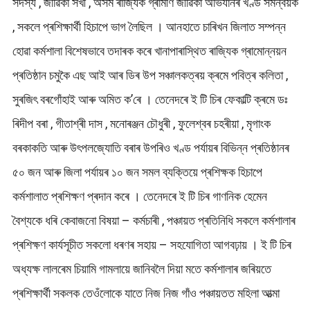
সদস্য , জীৱিকা সখী , অসম ৰাজ্যিক গ্ৰামীণ জীৱিকা অভিযানৰ খণ্ড সমন্বয়ক
, সকলে প্ৰশিক্ষাৰ্থী হিচাপে ভাগ লৈছিল । আনহাতে চাৰিখন জিলাত সম্পন্ন
হোৱা কৰ্মশালা বিশেষভাবে তদাৰক কৰে খানাপাৰাস্থিত ৰাজ্যিক গ্ৰামোন্নয়ন
প্ৰতিষ্ঠান চমুকৈ এছ আই আৰ ডিৰ উপ সঞ্চালকত্ৰয় ক্ৰমে পবিত্ৰ কলিতা ,
সুৰজিৎ বৰগোঁহাই আৰু অমিত ক’ৰে । তেনেদৰে ই টি চিৰ ফেকাল্টি ক্ৰমে ডঃ
ৰিদীপ বৰা , গীতাশ্ৰী দাস , মনোৰঞ্জন চৌধুৰী , ফুলেশ্বৰ চহৰীয়া , মৃগাংক
বৰকাকতি আৰু উৎপলজ্যোতি বৰাৰ উপৰিও খণ্ড পৰ্যায়ৰ বিভিন্ন প্ৰতিষ্ঠানৰ
৫০ জন আৰু জিলা পৰ্যায়ৰ ১০ জন সমল ব্যক্তিয়ে প্ৰশিক্ষক হিচাপে
কৰ্মশালাত প্ৰশিক্ষণ প্ৰদান কৰে । তেনেদৰে ই টি চিৰ গাণনিক হেমেন
বৈশ্যকে ধৰি কেবাজনো বিষয়া – কৰ্মচাৰী , পঞ্চায়ত প্ৰতিনিধি সকলে কৰ্মশালাৰ
প্ৰশিক্ষণ কাৰ্যসূচীত সকলো ধৰণৰ সহায় – সহযোগিতা আগবঢ়ায় । ই টি চিৰ
অধ্যক্ষ লালৰেম চিয়ামি গামলায়ে জানিবলৈ দিয়া মতে কৰ্মশালাৰ জৰিয়তে
প্ৰশিক্ষাৰ্থী সকলক তেওঁলোকে যাতে নিজ নিজ গাঁও পঞ্চায়তত মহিলা আত্মা