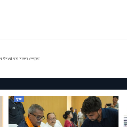
িধি উলংঘা কৰা সকলৰ ক্ষেত্ৰত
সুখবৰ