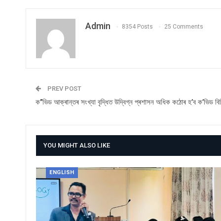
Admin
8354 Posts
25 Comments
PREV POST
ক’’ভিড আক্ৰান্তৰ সংখ্যা বৃদ্ধিত উদ্বিগ্ন প্ৰশাসন অধিক কঠোৰ হ’ব ক’ভিড ব
YOU MIGHT ALSO LIKE
ENGLISH