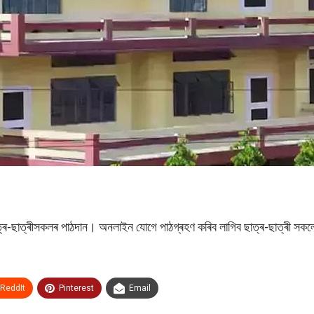
ৰ ছাত্ৰ-ছাত্ৰীসকলৰ পাঠদান। অনলাইন যোগে পাঠগ্ৰহণ কৰিব লাগিব ছাত্ৰ-ছাত্ৰী স
ReddIt
Pinterest
Email