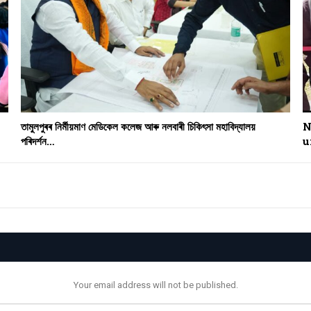
তামুলপুৰৰ নিৰ্মীয়মাণ মেডিকেল কলেজ আৰু নলবাৰী চিকিৎসা মহাবিদ্যালয়
N
পৰিদৰ্শন…
u
Your email address will not be published.