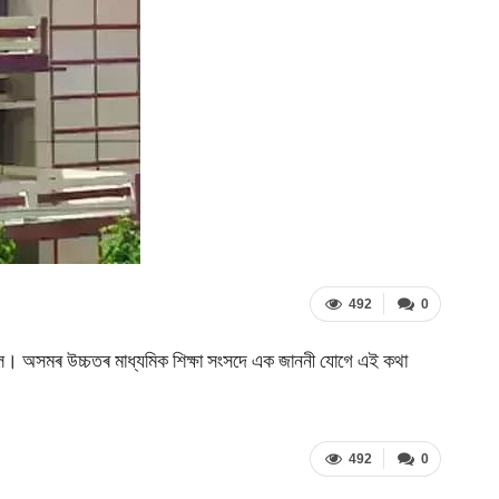
492
0
কলে। অসমৰ উচ্চতৰ মাধ্যমিক শিক্ষা সংসদে এক জাননী যোগে এই কথা
492
0