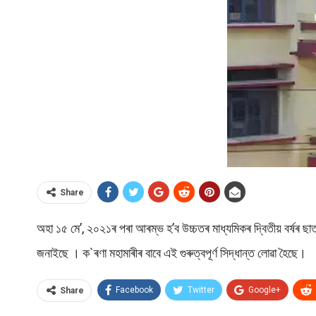
Share
অহা ১৫ মে’, ২০২১ৰ‌ পৰা আৰম্ভ হ’ব উচ্চতৰ মাধ্যমিকৰ দ্বিতীয় বৰ্ষ
জনাইছে । ক`ৰণা মহামাৰীৰ বাবে এই গুৰুত্বপূৰ্ণ সিদ্ধান্ত লোৱা হৈছে।
Facebook
Twitter
Google+
Share