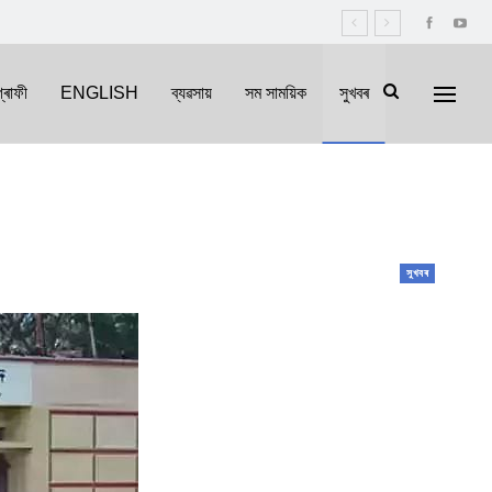
্ৰাফী
ENGLISH
ব্যৱসায়
সম সাময়িক
সুখবৰ
সুখবৰ