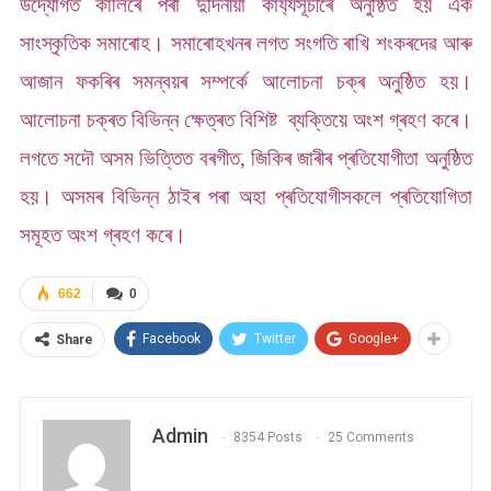
উদ্যোগত কালিৰে পৰা দুদিনীয়া কাৰ্য্যসূচীৰে অনুষ্ঠিত হয় এক
সাংস্কৃতিক সমাৰোহ। সমাৰোহখনৰ লগত সংগতি ৰাখি শংকৰদেৱ আৰু
আজান ফকৰিৰ সমন্বয়ৰ সম্পৰ্কে আলোচনা চক্ৰ অনুষ্ঠিত হয়।
আলোচনা চক্ৰত বিভিন্ন ক্ষেত্ৰত বিশিষ্ট ব্যক্তিয়ে অংশ গ্ৰহণ কৰে।
লগতে সদৌ অসম ভিত্তিত বৰগীত, জিকিৰ জাৰীৰ প্ৰতিযোগীতা অনুষ্ঠিত
হয়। অসমৰ বিভিন্ন ঠাইৰ পৰা অহা প্ৰতিযোগীসকলে প্ৰতিযোগিতা
সমূহত অংশ গ্ৰহণ কৰে।
662
0
Facebook
Twitter
Google+
Share
Admin
8354 Posts
25 Comments