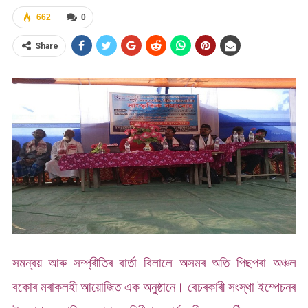
662
0
Share
সমন্বয় আৰু সম্প্ৰীতিৰ বাৰ্তা বিলালে অসমৰ অতি পিছপৰা অঞ্চল
বকোৰ মৰাকলহী আয়োজিত এক অনুষ্ঠানে। বেচৰকাৰী সংস্থা ইম্পেচনৰ