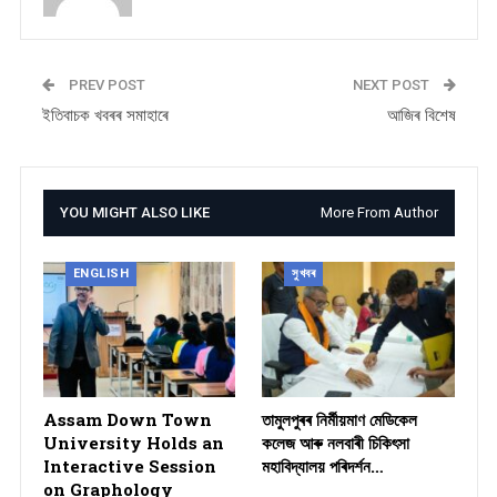
PREV POST
NEXT POST
ইতিবাচক খবৰৰ সমাহাৰে
আজিৰ বিশেষ
YOU MIGHT ALSO LIKE
More From Author
ENGLISH
সুখবৰ
Assam Down Town
তামুলপুৰৰ নিৰ্মীয়মাণ মেডিকেল
University Holds an
কলেজ আৰু নলবাৰী চিকিৎসা
Interactive Session
মহাবিদ্যালয় পৰিদৰ্শন…
on Graphology