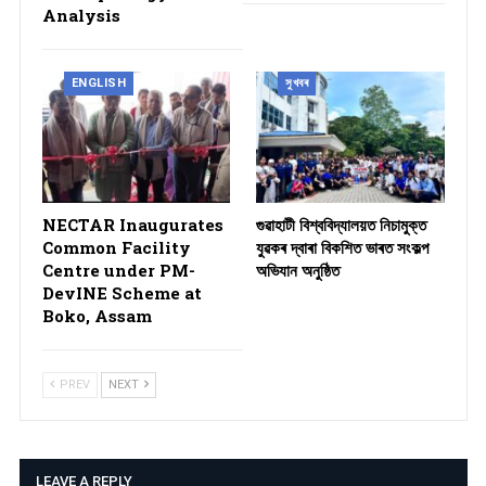
Analysis
ENGLISH
সুখবৰ
NECTAR Inaugurates
গুৱাহাটী বিশ্ববিদ্যালয়ত নিচামুক্ত
Common Facility
যুৱকৰ দ্বাৰা বিকশিত ভাৰত সংকল্প
Centre under PM-
অভিযান অনুষ্ঠিত
DevINE Scheme at
Boko, Assam
PREV
NEXT
LEAVE A REPLY