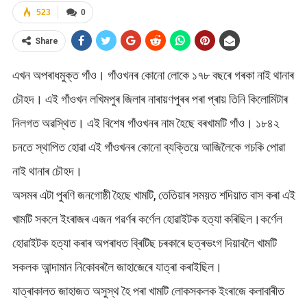
523
0
Share
এখন অপৰাধমুক্ত গাঁও। গাঁওখনৰ কোনো লোকে ১৭৮ বছৰে গৰকা নাই থানাৰ
চৌহদ। এই গাঁওখন লখিমপুৰ জিলাৰ নাৰায়ণপুৰৰ পৰা প্ৰায় তিনি কিলোমিটাৰ
নিলগত অৱস্থিত। এই বিশেষ গাঁওখনৰ নাম হৈছে বৰখামটি গাঁও। ১৮৪২
চনতে স্থাপিত হোৱা এই গাঁওখনৰ কোনো ব্যক্তিয়ে আজিলৈকে গচকি পোৱা
নাই থানাৰ চৌহদ।
অসমৰ এটা পুৰণি জনগোষ্ঠী হৈছে খামটি, তেতিয়াৰ সময়ত শদিয়াত বাস কৰা এই
খামটি সকলে ইংৰাজৰ এজন গৱৰ্ণৰ কৰ্ণেল হোৱাইটক হত্যা কৰিছিল।কৰ্ণেল
হোৱাইটক হত্যা কৰাৰ অপৰাধত ব্ৰিটিছ চৰকাৰে ছত্ৰভংগ দিয়াবলৈ খামটি
সকলক আন্দামান নিকোবৰলৈ জাহাজেৰে যাত্ৰা কৰাইছিল।
যাত্ৰাকালত জাহাজত অসুস্থ হৈ পৰা খামটি লোকসকলক ইংৰাজে কলাবাৰীত