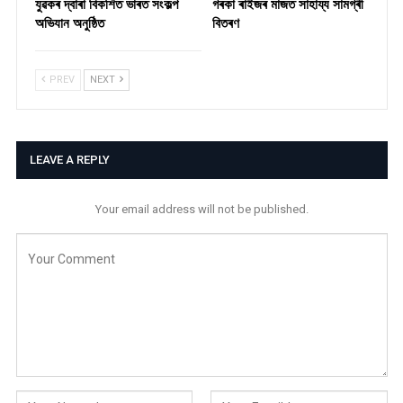
যুৱকৰ দ্বাৰা বিকশিত ভাৰত সংকল্প
গৰকা ৰাইজৰ মাজত সাহায্য সামগ্ৰী
অভিযান অনুষ্ঠিত
বিতৰণ ​
PREV
NEXT
LEAVE A REPLY
Your email address will not be published.