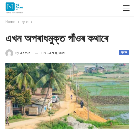
Home
সুখবৰ
এখন অপৰাধমুক্ত গাঁওৰ কথাৰে
সুখবৰ
ON
JAN 8, 2021
By
Admin