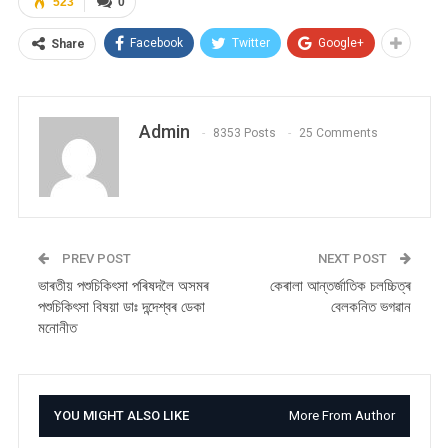
523
0
Facebook
Twitter
Google+
Share
Admin
8353 Posts
25 Comments
PREV POST
NEXT POST
ভাৰতীয় পশুচিকিৎসা পৰিষদলৈ অসমৰ
কেৰালা আন্তৰ্জাতিক চলচ্চিত্ৰ
পশুচিকিৎসা বিষয়া ডাঃ দন্দেশ্বৰ ডেকা
বেলকনিত ভগৱান
মনোনীত
YOU MIGHT ALSO LIKE
More From Author