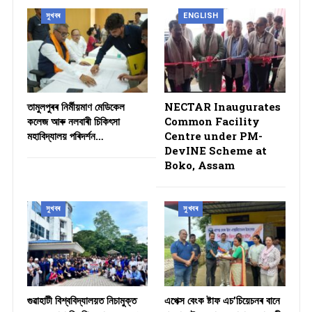
সুখবৰ
ENGLISH
তামুলপুৰৰ নিৰ্মীয়মাণ মেডিকেল
NECTAR Inaugurates
কলেজ আৰু নলবাৰী চিকিৎসা
Common Facility
মহাবিদ্যালয় পৰিদৰ্শন…
Centre under PM-
DevINE Scheme at
Boko, Assam
সুখবৰ
সুখবৰ
গুৱাহাটী বিশ্ববিদ্যালয়ত নিচামুক্ত
​এপেক্স বেংক ষ্টাফ এচ’চিয়েচনৰ বানে