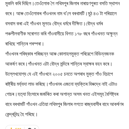
মুকলি কৰি দিছিল।তেওঁলোক গৈ লখিমপুৰ জিলাৰ নাৰায়ণপুৰত বসতি স্থাপন
কৰে। আৰু তেওঁলোকৰ গাঁওখনৰ নাম থ’লে বৰখামটি।মুঠ ৪৩ টা পৰিয়ালে
বসবাস কৰা এই গাঁওখন মূলতঃ বৌদ্ধ ধৰ্মৰে দীক্ষিত।বৌদ্ধ ধৰ্মৰ
পঞ্চশীলবাণীক সৰোগত কৰি গাঁওবাসীয়ে বিগত ১৭৮ বছৰ গাঁওখনত অক্ষুন্ন
ৰাখিছে শান্তিৰ পৰম্পৰা।
গাঁওখনৰ পৰিষ্কাৰ পৰিচ্ছন্ন আৰু কোলাহলমুক্ত পৰিৱেশে বিভিন্নজনক
আকৰ্ষণ কৰে।গাঁওখনত এটা বৌদ্ধ মন্দিৰে শান্তিৰ স্বাক্ষৰ বহন কৰে।
উল্লেখযোগ্য যে এই গাঁওখনে ২০০৫ চনতে অপৰাধ মুক্ত গাঁও হিচাপে
ৰাষ্ট্ৰীয় মৰ্য্যদা লাভ কৰিছে।গাঁওখনৰ এজনো ব্যক্তিৰ বিৰুদ্ধে নাই এটাও
গোচৰ।হত্যা হিংসাৰে জৰ্জৰিত কৰা অশান্ত অসম খনত এইসমূহ বৈশিষ্ট্যৰ
বাবে বৰখামটি গাঁওখন এতিয়া লখিমপুৰ জিলাৰ লগতে ৰাজ্যবাসীৰ বাবে আকৰ্ষণৰ
কেন্দ্ৰবিন্দু হৈ পৰিছে।