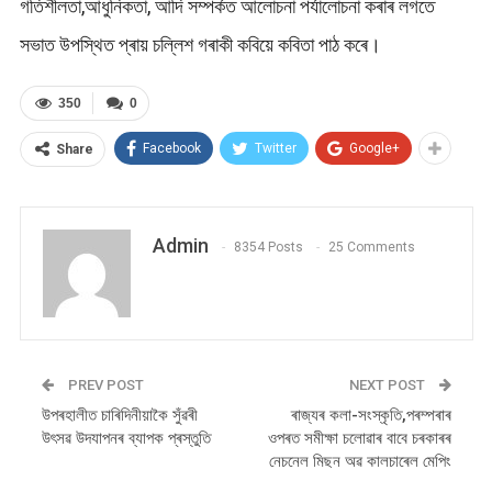
গতিশীলতা,আধুনিকতা, আদি সম্পৰ্কত আলোচনা পৰ্যালোচনা কৰাৰ লগতে
সভাত উপস্থিত প্ৰায় চল্লিশ গৰাকী কবিয়ে কবিতা পাঠ কৰে।
350
0
Facebook
Twitter
Google+
Share
Admin
8354 Posts
25 Comments
PREV POST
NEXT POST
উপৰহালীত চাৰিদিনীয়াকৈ সুঁৱৰী
ৰাজ্যৰ কলা-সংস্কৃতি,পৰম্পৰাৰ
উৎসৱ উদযাপনৰ ব্যাপক প্ৰস্তুতি
ওপৰত সমীক্ষা চলোৱাৰ বাবে চৰকাৰৰ
নেচনেল মিছন অৱ কালচাৰেল মেপিং