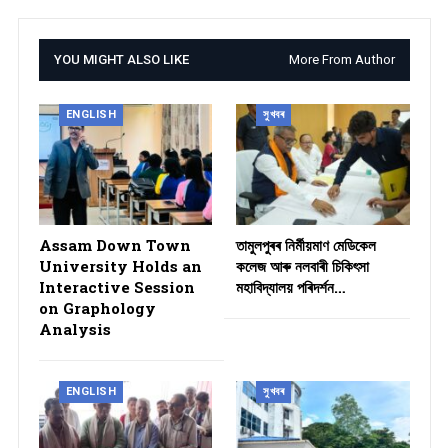
YOU MIGHT ALSO LIKE
More From Author
ENGLISH
সুখবৰ
Assam Down Town
তামুলপুৰৰ নিৰ্মীয়মাণ মেডিকেল
University Holds an
কলেজ আৰু নলবাৰী চিকিৎসা
Interactive Session
মহাবিদ্যালয় পৰিদৰ্শন…
on Graphology
Analysis
ENGLISH
সুখবৰ