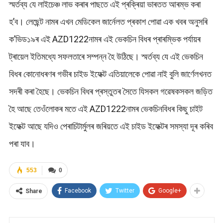
স্মৰ্তব্য যে লাইচেঞ্চ লাভ কৰাৰ পাছতে এই প্ৰক্ৰিয়া ভাৰতত আৰম্ভ কৰা
হ’ব। লেছেন্ট নামৰ এখন মেডিকেল জাৰ্নেলত প্ৰকাশ পোৱা এক খবৰ অনুসৰি
ক’ভিড১৯ৰ এই AZD1222নামৰ এই ভেকচিন বিধৰ প্ৰাৰম্ভিক পৰ্যায়ৰ
ট্ৰায়েল ইতিমধ্যে সফলতাৰে সম্পন্ন হৈ উঠিছে। স্মৰ্তব্য যে এই ভেকচিন
বিধৰ কোনোধৰণৰ গভীৰ চাইড ইফেক্ট এতিয়ালেকে পোৱা নাই বুলি জাৰ্ণেলখনত
সদৰী কৰা হৈছে। ভেকচিন বিধৰ প্ৰস্তুতৰ সৈতে যিসকল গৱেষকসকল জড়িত
হৈ আছে তেওঁলোকৰ মতে এই AZD1222নামৰ ভেকচিনবিধৰ কিছু চাইট
ইফেক্ট আছে যদিও পেৰাচিটাৰ্মুলৰ জৰিয়তে এই চাইড ইফেক্টৰ সমস্যা দূৰ কৰিব
পৰা যাব।
553
0
Facebook
Twitter
Google+
Share