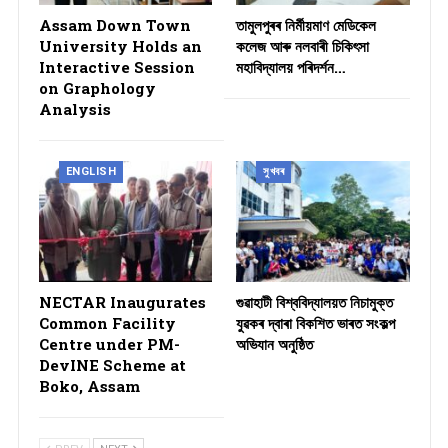
Assam Down Town
তামুলপুৰৰ নিৰ্মীয়মাণ মেডিকেল
University Holds an
কলেজ আৰু নলবাৰী চিকিৎসা
Interactive Session
মহাবিদ্যালয় পৰিদৰ্শন…
on Graphology
Analysis
ENGLISH
সুখবৰ
NECTAR Inaugurates
গুৱাহাটী বিশ্ববিদ্যালয়ত নিচামুক্ত
Common Facility
যুৱকৰ দ্বাৰা বিকশিত ভাৰত সংকল্প
Centre under PM-
অভিযান অনুষ্ঠিত
DevINE Scheme at
Boko, Assam