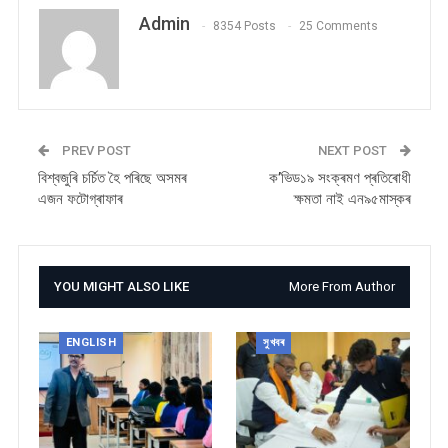
Admin
8354 Posts
25 Comments
PREV POST
NEXT POST
বিশ্বজুৰি চৰ্চিত হৈ পৰিছে অসমৰ
ক’ভিড১৯ সংক্ৰমণ প্ৰতিৰোধী
এজন ফটোগ্ৰাফাৰ
ক্ষমতা নাই এন৯৫মাস্কৰ
YOU MIGHT ALSO LIKE
More From Author
ENGLISH
সুখবৰ