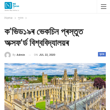
Home
সুখবৰ
ক’ভিড১৯ৰ ভেকচিন প্ৰস্তুত
অক্সফ’ৰ্ড বিশ্ববিদ্যালয়ৰ
সুখবৰ
ON
JUL 22, 2020
By
Admin