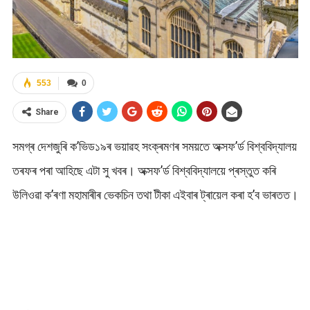
553
0
Share
সমগ্ৰ দেশজুৰি ক’ভিড১৯ৰ ভয়াৱহ সংক্ৰমণৰ সময়তে অক্সফ’ৰ্ড বিশ্ববিদ্যালয়
তৰফৰ পৰা আহিছে এটা সু খবৰ। অক্সফ’ৰ্ড বিশ্ববিদ্যালয়ে প্ৰস্তুত কৰি
উলিওৱা ক’ৰণা মহামাৰীৰ ভেকচিন তথা টীকা এইবাৰ ট্ৰায়েল কৰা হ’ব ভাৰতত।