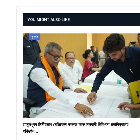
YOU MIGHT ALSO LIKE
সুখবৰ
তামুলপুৰৰ নিৰ্মীয়মাণ মেডিকেল কলেজ আৰু নলবাৰী চিকিৎসা মহাবিদ্যালয়
পৰিদৰ্শন…