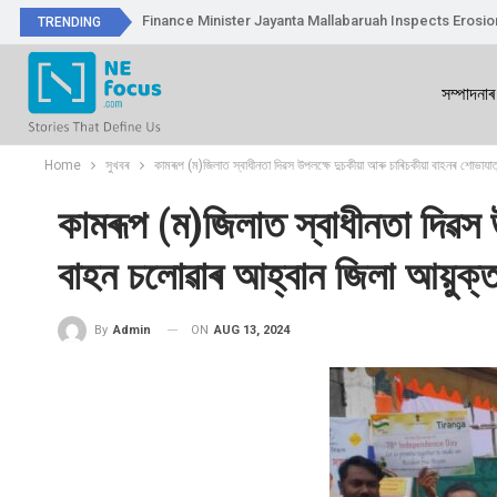
Finance Minister Jayanta Mallabaruah Inspects Erosi
TRENDING
সম্পাদনাৰ
Home
সুখবৰ
কামৰূপ (ম)জিলাত স্বাধীনতা দিৱস উপলক্ষে দুচকীয়া আৰু চাৰিচকীয়া বাহনৰ শোভাযাত্
কামৰূপ (ম)জিলাত স্বাধীনতা দিৱস উ
বাহন চলোৱাৰ আহ্বান জিলা আয়ুক্
ON
AUG 13, 2024
By
Admin