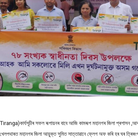
Tiranga)কাৰ্যসূচীৰ সফল ৰূপায়নৰ বাবে আজি কামৰূপ মহানগৰ জিলা প্ৰশাসন ,আৰ
 খেলপথাৰত মহানগৰ জিলা আয়ুক্ত সুমিত সাত্তাৱানে ফ্লেগ অফ কৰি হৰ ঘৰ ত্ৰিৰংগা