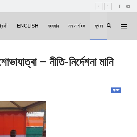
্ৰাফী
ENGLISH
ব্যৱসায়
সম সাময়িক
সুখবৰ
োভাযাত্ৰা – নীতি-নিৰ্দেশনা মানি
সুখবৰ