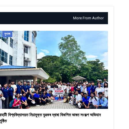
More From Author
সুখবৰ
ৱাহাটী বিশ্ববিদ্যালয়ত নিচামুক্ত যুৱকৰ দ্বাৰা বিকশিত ভাৰত সংকল্প অভিযান
ুষ্ঠিত