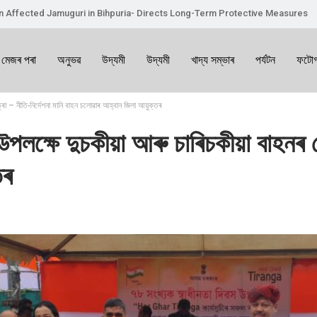
on Affected Jamuguri in Bihpuria- Directs Long-Term Protective Measures
 মেজৰ পৰা
অনুভৱ
উদ্যমী
উদ্যমী
খাদ্য সম্ভাৰ
পৰ্যটন
ফটোগ
ৰা – নীতি-নিৰ্দেশনা মানি বাহন চলোৱাৰ আহ্বান জিলা আয়ুক্তৰ
পলক্ষে দুচকীয়া আৰু চাৰিচকীয়া বাহনৰ শ
তৰ