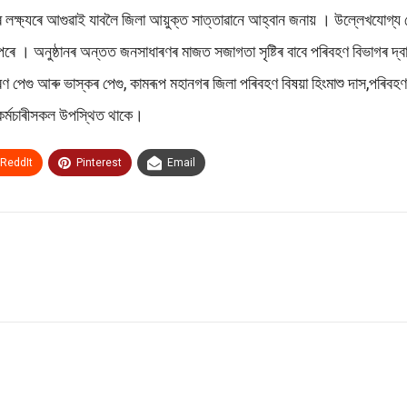
 লক্ষ্যৰে আগুৱাই যাবলৈ জিলা আয়ুক্ত সাত্তাৱানে আহ্বান জনায় । উল্লেখযোগ্য য
ৰে । অনুষ্ঠানৰ অন্তত জনসাধাৰণৰ মাজত সজাগতা সৃষ্টিৰ বাবে পৰিবহণ বিভাগৰ দ্
পেগু আৰু ভাস্কৰ পেগু, কামৰূপ মহানগৰ জিলা পৰিবহণ বিষয়া হিংমাশু দাস,পৰিবহণ 
-কৰ্মচাৰীসকল উপস্থিত থাকে।
ReddIt
Pinterest
Email