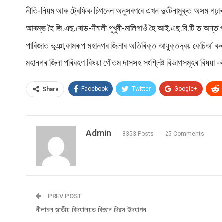
নীতি-নিয়ম আৰু ট্ৰেফিক চিগনেল অনুসৰণৰে এখন দুৰ্ঘটনামুক্ত অসম গঢ়াৰ
আৰম্ভ হৈ জি.এছ.ৰোড-দীঘলী পুখুৰী-মালিগাওঁ হৈ আই.এছ.বি.টি ত অন্ত প
পাৰিজাত ভূঞা,কামৰূপ মহানগৰ জিলাৰ অতিৰিক্ত আয়ুক্তদ্বয় কেচিঅ’ কৰণ 
মহানগৰ জিলা পৰিবহণ বিষয়া গৌতম দাসসহ সংশ্লিষ্ট বিভাগসমূহৰ বিষয়া 
Facebook
Twitter
Google+
Share
Admin
8353 Posts
25 Comments
PREV POST
নীলাচল জাতীয় বিদ্যালয়ত বিজ্ঞান দিৱস উদযাপন