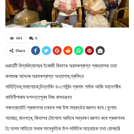
464
0
Share
গুৱাহাটী বিশ্ববিদ্যালয়ৰ ইংৰাজী বিভাগৰ অৱসৰপ্ৰাপ্ত প্ৰাধ্যাপক তথা
কলাগুৰু আসনৰ অৱসৰপ্ৰাপ্ত অধ্যাপক,প্ৰসিদ্ধ
সাহিত্যিক,সমালোচক,চিন্তাবিদ ড০গোবিন্দ প্ৰসাদ শৰ্মাক আজি মহানগৰীৰ
কাহিলীপাৰাৰ ভগদত্তপূৰৰ নিজ বাসভৱনত
পৰাগজ্যোতি প্ৰকাশনৰ তৰফৰ পৰা উষ্ম সম্বৰ্দ্ধনা জ্ঞাপন কৰে।ফুলাম
গামোচা, মানপত্ৰ, কিতাপৰ টোপোলা আদিৰে সম্ভাষণ জ্ঞাপন কৰে প্ৰকাশনৰ
হৈ অসম সাহিত্য সভাৰ সাংস্কৃতিক উপ-সমিতিৰ আহ্বায়ক তথা বোলছৱি