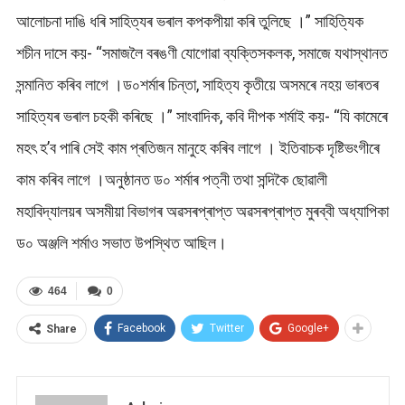
আলোচনা দাঙি ধৰি সাহিত্যৰ ভৰাল কপকপীয়া কৰি তুলিছে ।” সাহিত্যিক
শচীন দাসে কয়- “সমাজলৈ বৰঙণী যোগোৱা ব্যক্তিসকলক, সমাজে যথাস্থানত
সন্মানিত কৰিব লাগে ।ড০শৰ্মাৰ চিন্তা, সাহিত্য কৃতীয়ে অসমৰে নহয় ভাৰতৰ
সাহিত্যৰ ভৰাল চহকী কৰিছে ।” সাংবাদিক, কবি দীপক শৰ্মাই কয়- “যি কামেৰে
মহৎ হ’ব পাৰি সেই কাম প্ৰতিজন মানুহে কৰিব লাগে । ইতিবাচক দৃষ্টিভংগীৰে
কাম কৰিব লাগে ।অনুষ্ঠানত ড০ শৰ্মাৰ পত্নী তথা সন্দিকৈ ছোৱালী
মহাবিদ্যালয়ৰ অসমীয়া বিভাগৰ অৱসৰপ্ৰাপ্ত অৱসৰপ্ৰাপ্ত মুৰব্বী অধ্যাপিকা
ড০ অঞ্জলি শৰ্মাও সভাত উপস্থিত আছিল।
464
0
Facebook
Twitter
Google+
Share