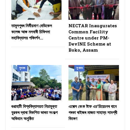
তামুলপুৰৰ নিৰ্মীয়মাণ মেডিকেল
NECTAR Inaugurates
কলেজ আৰু নলবাৰী চিকিৎসা
Common Facility
মহাবিদ্যালয় পৰিদৰ্শন…
Centre under PM-
DevINE Scheme at
Boko, Assam
সুখবৰ
সুখবৰ
গুৱাহাটী বিশ্ববিদ্যালয়ত নিচামুক্ত
​এপেক্স বেংক ষ্টাফ এচ’চিয়েচনৰ বানে
যুৱকৰ দ্বাৰা বিকশিত ভাৰত সংকল্প
গৰকা ৰাইজৰ মাজত সাহায্য সামগ্ৰী
অভিযান অনুষ্ঠিত
বিতৰণ ​