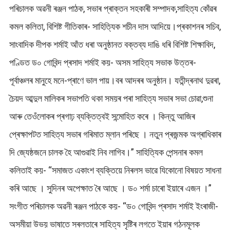
পৰিচালক অৱনী ৰঞ্জন পাঠক, সভাৰ প্ৰাক্তন সহকাৰী সম্পাদক,সাহিত্য কোঁৱৰ
কমল কলিতা, বিশিষ্ট গীতিকাৰ- সাহিত্যিক শচীন দাস আদিয়ে।প্ৰকাশনৰ সচিব,
সাংবাদিক দীপক শৰ্মাই আঁত ধৰা অনুষ্ঠানত বক্তব্য দাঙি ধৰি বিশিষ্ট শিক্ষাবিদ,
পণ্ডিত ড০ গোবিন্দ প্ৰসাদ শৰ্মাই কয়- অসম সাহিত্য সভাক উত্তৰ-
পূৰ্বাঞ্চলৰ মানুহে মনে-প্ৰাণে ভাল পায়।বৰ আদৰৰ অনুষ্ঠান। যতীন্দ্ৰনাথ দুৱৰা,
চৈয়দ আব্দুল মালিকৰ সভাপতি থকা সময়ৰ পৰা সাহিত্য সভাৰ সভা চোৱা,শুনা
আৰু তেওঁলোকৰ প্ৰগাঢ় ব্যক্তিত্বই সন্মোহিত কৰে । কিন্তু আজিৰ
প্ৰেক্ষাপটত সাহিত্য সভাৰ গৰিমাত ম্লান পৰিছে । নতুন প্ৰজন্মক অগ্ৰাধিকাৰ
দি জ্যেষ্ঠজনে চালক হৈ আগুৱাই নিব লাগিব।” সাহিত্যিক পেন্সনাৰ কমল
কলিতাই কয়- “সমাজত একাংশ ব্যক্তিয়ে নিৰলস ভাৱে যিকোনো বিষয়ত সাধনা
কৰি আছে । সুদিনৰ অপেক্ষাত ৰৈ আছে । ড০ শৰ্মা চাৰো ইয়াৰে এজন ।”
সংগীত পৰিচালক অৱনী ৰঞ্জন পাঠকে কয়- “ড০ গোবিন্দ প্ৰসাদ শৰ্মাই ইংৰাজী-
অসমীয়া উভয় ভাষাতে সৰলতাৰে সাহিত্য সৃষ্টিৰ লগতে ইয়াৰ গঠনমূলক