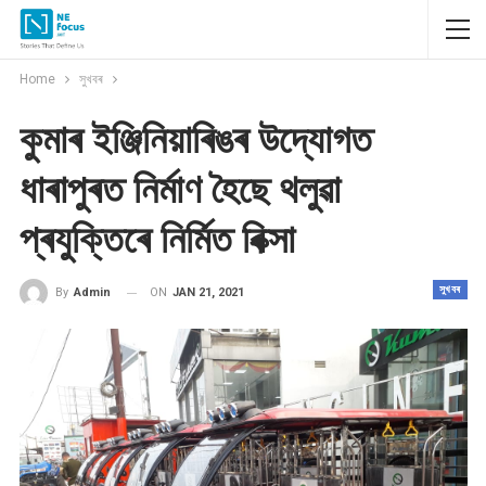
Home
সুখবৰ
কুমাৰ ইঞ্জিনিয়াৰিঙৰ উদ্যোগত
ধাৰাপুৰত নিৰ্মাণ হৈছে থলুৱা
প্ৰযুক্তিৰে নিৰ্মিত ৰিক্সা
সুখবৰ
ON
JAN 21, 2021
By
Admin