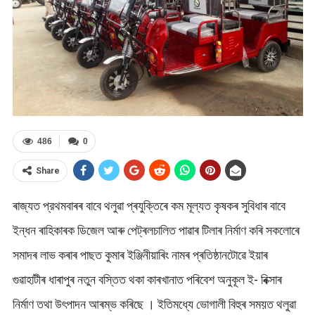
486
0
Share
ৰাজ্যত প্রথমবাৰৰ বাবে থলুৱা প্ৰযুক্তিৰে কম মূল্যত কৃষকৰ সুবিধাৰ বাবে
ইন্ধন ৰাহিকাৰক ডিজেল আৰু পেট্ৰলচালিত পাৱাৰ টিলাৰ নিৰ্মাণ কৰি সকলোৰে
সমাদৰ লাভ কৰাৰ পাছত কুমাৰ ইঞ্জিনীয়াৰিং নামৰ প্ৰতিষ্ঠানটোৱে ইয়াৰ
গুৱাহাটীৰ ধাৰাপুৰ নতুন বস্তিত থকা কাৰখানাত পৰিবেশ অনুকূল ই- ৰিক্সাৰ
নিৰ্মাণ তথা উৎপাদন আৰম্ভ কৰিছে । ইতিমধ্যে ভোগালী বিহুৰ সময়ত থলুৱা