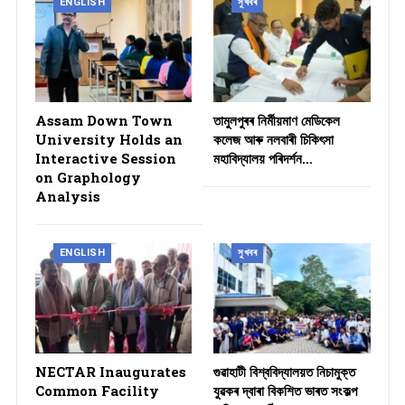
ENGLISH
সুখবৰ
Assam Down Town
তামুলপুৰৰ নিৰ্মীয়মাণ মেডিকেল
University Holds an
কলেজ আৰু নলবাৰী চিকিৎসা
Interactive Session
মহাবিদ্যালয় পৰিদৰ্শন…
on Graphology
Analysis
ENGLISH
সুখবৰ
NECTAR Inaugurates
গুৱাহাটী বিশ্ববিদ্যালয়ত নিচামুক্ত
Common Facility
যুৱকৰ দ্বাৰা বিকশিত ভাৰত সংকল্প