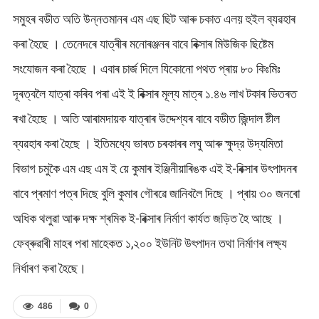
সমুহৰ বডীত অতি উন্নতমানৰ এম এছ ছিট আৰু চকাত এলয় হুইল ব্যৱহাৰ
কৰা হৈছে । তেনেদৰে যাত্ৰীৰ মনোৰঞ্জনৰ বাবে ৰিক্সাৰ মিউজিক ছিষ্টেম
সংযোজন কৰা হৈছে । এবাৰ চার্জ দিলে যিকোনো পথত প্ৰায় ৮০ কিঃমিঃ
দূৰত্বলৈ যাত্ৰা কৰিব পৰা এই ই ৰিক্সাৰ মূল্য মাত্ৰ ১.৪৬ লাখ টকাৰ ভিতৰত
ৰখা হৈছে । অতি আৰামদায়ক যাত্ৰাৰ উদ্দেশ্যৰ বাবে বডীত জিন্দাল ষ্টীল
ব্যৱহাৰ কৰা হৈছে । ইতিমধ্যে ভাৰত চৰকাৰৰ লঘু আৰু ক্ষুদ্র উদ্যমিতা
বিভাগ চমুকৈ এম এছ এম ই য়ে কুমাৰ ইঞ্জিনীয়াৰিঙক এই ই-ৰিক্সাৰ উৎপাদনৰ
বাবে প্ৰমাণ পত্ৰ দিছে বুলি কুমাৰ গৌৰৱে জানিবলৈ দিছে । প্ৰায় ৩০ জনৰো
অধিক থলুৱা আৰু দক্ষ শ্ৰমিক ই-ৰিক্সাৰ নিৰ্মাণ কাৰ্যত জড়িত হৈ আছে ।
ফেব্ৰুৱাৰী মাহৰ পৰা মাহেকত ১,২০০ ইউনিট উৎপাদন তথা নিৰ্মাণৰ লক্ষ্য
নিৰ্ধাৰণ কৰা হৈছে।
486
0