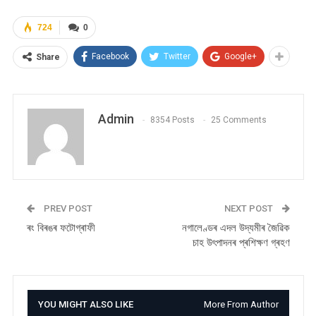
724
0
Facebook
Twitter
Google+
Share
Admin
8354 Posts
25 Comments
PREV POST
NEXT POST
ৰং বিৰঙৰ ফটোগ্ৰাফী
নগালেণ্ডৰ এদল উদ্যমীৰ জৈৱিক
চাহ উৎপাদনৰ প্ৰশিক্ষণ গ্ৰহণ
YOU MIGHT ALSO LIKE
More From Author