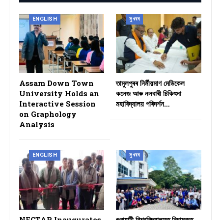
ENGLISH
সুখবৰ
Assam Down Town
তামুলপুৰৰ নিৰ্মীয়মাণ মেডিকেল
University Holds an
কলেজ আৰু নলবাৰী চিকিৎসা
Interactive Session
মহাবিদ্যালয় পৰিদৰ্শন…
on Graphology
Analysis
ENGLISH
সুখবৰ
NECTAR Inaugurates
গুৱাহাটী বিশ্ববিদ্যালয়ত নিচামুক্ত