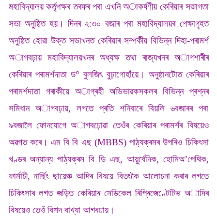
মহাবিদ্যালয় কৰ্তৃপক্ষৰ তৰফৰ পৰা এখনি অাকৰ্ষণীয় কেৰিয়াৰ সজাগতা
সভা অনুষ্ঠিত হয়। দিনৰ ২:৩০ বজাৰ পৰা মহাবিদ্যালয়ৰ পেক্ষাগৃহত
অনুষ্ঠিত হোৱা উক্ত সভাখনত কেৰিয়াৰ সম্পৰ্কীয় বিভিন্ন দিহা-পৰামৰ্শ
অাগবঢ়ায় মহাবিদ্যালয়খনৰ অধ্যক্ষ তথা ৰাজ্যখনৰ অাগশাৰীৰ
কেৰিয়াৰ পৰামৰ্শদাতা ড° বুলজিৎ বুঢ়াগোহাঁয়ে। অনুষ্ঠানটোত কেৰিয়াৰ
পৰামৰ্শদাতা গৰাকীয়ে অাগ্ৰহী অভিভাৱকসকলৰ বিভিন্ন প্ৰশ্নৰ
সমিধান অাগবঢ়ায়, লগতে প্ৰতি শনিবাৰে বিয়লি ৬বজাৰৰ পৰা
৯বজালৈ ফোনযোগে অাগবঢ়োৱা তেওঁৰ কেৰিয়াৰ পৰামৰ্শৰ বিষয়েও
অৱগত কৰে। এম বি বি এছ (MBBS) পাঠ্যক্ৰমৰ উপৰিও চিকিৎসা
খণ্ডৰ অন্যান্য পাঠ্যক্ৰম বি ডি এছ, আয়ু্ৰ্বেদিক, হোমিঅ’পেথিক,
ফাৰ্মাচী, নাৰ্ছিং ছায়েঞ্চ আদিৰ বিষয়ে বিতংকৈ আলোচনা কৰাৰ লগতে
চিকিংসাৰ লগত জড়িত কেৰিয়াৰ মেডিকেল ৰিপ্ৰিজেণ্টেটিভ অাদিৰ
বিষয়েও তেওঁ বিশদ বাখ্যা আগবঢায়।