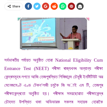
Share
সৰ্বভাৰতীয় পৰ্যায়ত অনুষ্ঠিত হোৱা National Eligibility Cum
Entrance Test (NEET) পৰীক্ষা ৰাজ্যখনৰ অন্যান্য পৰীক্ষা
কেন্দ্ৰসমূহৰ লগতে আজি তেজপুৰস্থিত গিৰিজানন্দ চৌধুৰী ইনষ্টিটিউট অৱ
মেনেজমেণ্ট এণ্ড টেকন’লজী চমুকৈ জি অাই এম টি, তেজপুৰ
পৰীক্ষাকেন্দ্ৰতো অনুষ্ঠিত হয়। পৰীক্ষাৰ সময়ছোৱাত পৰীক্ষাকেন্দ্ৰ
চৌহদত উপস্থিত থকা অভিভাৱক সকলৰ সহায়ক হোৱাকৈ