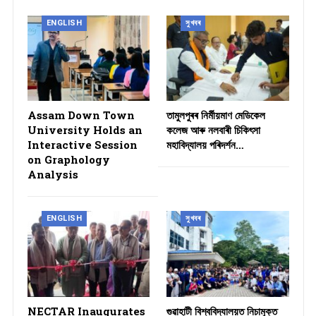
ENGLISH
সুখবৰ
Assam Down Town
তামুলপুৰৰ নিৰ্মীয়মাণ মেডিকেল
University Holds an
কলেজ আৰু নলবাৰী চিকিৎসা
Interactive Session
মহাবিদ্যালয় পৰিদৰ্শন…
on Graphology
Analysis
ENGLISH
সুখবৰ
NECTAR Inaugurates
গুৱাহাটী বিশ্ববিদ্যালয়ত নিচামুক্ত