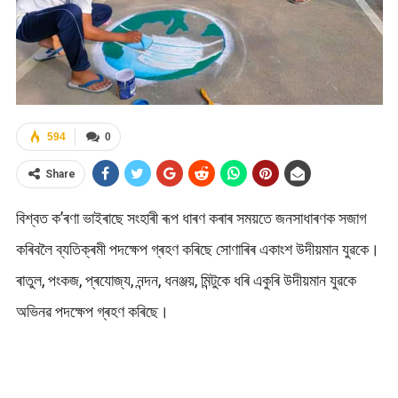
594
0
Share
বিশ্বত ক’ৰণা ভাইৰাছে সংহাৰী ৰূপ ধাৰণ কৰাৰ সময়তে জনসাধাৰণক সজাগ
কৰিবলৈ ব্যতিক্ৰমী পদক্ষেপ গ্ৰহণ কৰিছে সোণাৰিৰ একাংশ উদীয়মান যুৱকে।
ৰাতুল, পংকজ, প্ৰযোজ্য, নন্দন, ধনঞ্জয়, মিন্টুকে ধৰি একুৰি উদীয়মান যুৱকে
অভিনৱ পদক্ষেপ গ্ৰহণ কৰিছে।