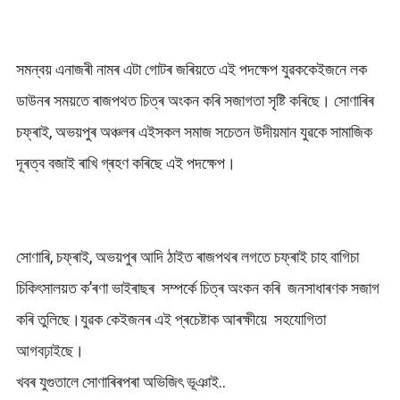
সমন্বয় এনাজৰী নামৰ এটা গোটৰ জৰিয়তে এই পদক্ষেপ যুৱককেইজনে লক
ডাউনৰ সময়তে ৰাজপথত চিত্ৰ অংকন কৰি সজাগতা সৃষ্টি কৰিছে। সোণাৰিৰ
চফ্ৰাই, অভয়পুৰ অঞ্চলৰ এইসকল সমাজ সচেতন উদীয়মান যুৱকে সামাজিক
দূৰত্ব বজাই ৰাখি গ্ৰহণ কৰিছে এই পদক্ষেপ।
সোণাৰি, চফ্ৰাই, অভয়পুৰ আদি ঠাইত ৰাজপথৰ লগতে চফ্ৰাই চাহ বাগিচা
চিকিৎসালয়ত ক’ৰণা ভাইৰাছৰ সম্পৰ্কে চিত্ৰ অংকন কৰি জনসাধাৰণক সজাগ
কৰি তুলিছে।যুৱক কেইজনৰ এই প্ৰচেষ্টাক আৰক্ষীয়ে সহযোগিতা
আগবঢ়াইছে।
খবৰ যুগুতালে সোণাৰিৰপৰা অভিজিৎ ভূঞাই..