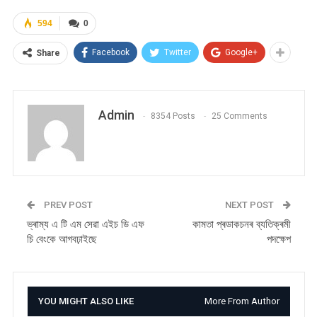
594
0
Facebook
Twitter
Google+
Share
Admin
8354 Posts
25 Comments
PREV POST
NEXT POST
ভ্ৰাম্য এ টি এম সেৱা এইচ ডি এফ
কামতা প্ৰডাকচনৰ ব্যতিক্ৰমী
চি বেংকে আগবঢ়াইছে
পদক্ষেপ
YOU MIGHT ALSO LIKE
More From Author