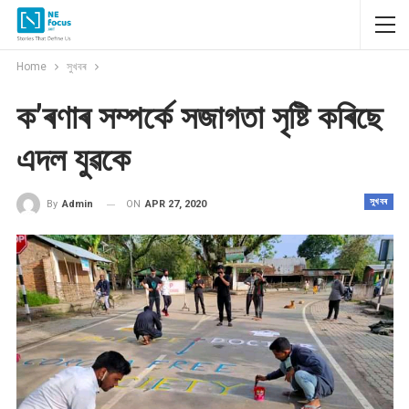
Home
সুখবৰ
ক’ৰণাৰ সম্পৰ্কে সজাগতা সৃষ্টি কৰিছে
এদল যুৱকে
সুখবৰ
ON
APR 27, 2020
By
Admin