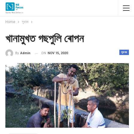
Home
সুখবৰ
খানামুখত গছপুলি ৰোপন
সুখবৰ
ON
NOV 15, 2020
By
Admin