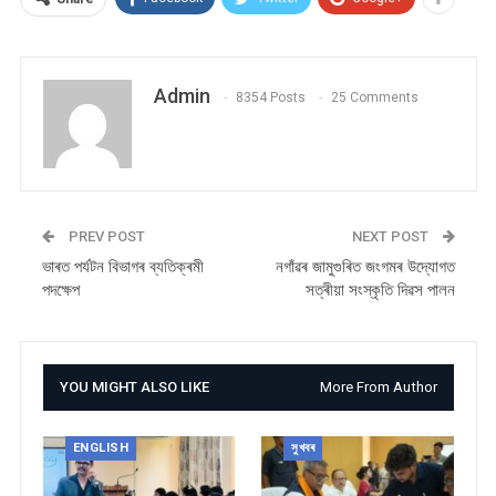
Admin
8354 Posts
25 Comments
PREV POST
NEXT POST
ভাৰত পৰ্যটন বিভাগৰ ব্যতিক্ৰমী
নগাঁৱৰ জামুগুৰিত জংগমৰ উদ্যোগত
পদক্ষেপ
সত্ৰীয়া সংস্কৃতি দিৱস পালন
YOU MIGHT ALSO LIKE
More From Author
ENGLISH
সুখবৰ