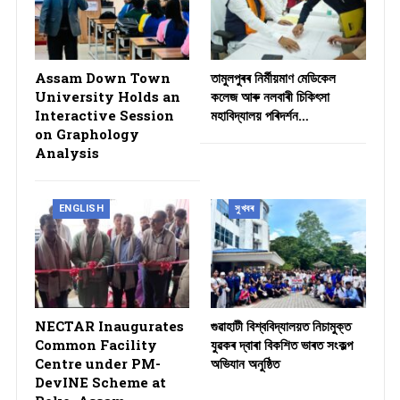
Assam Down Town
তামুলপুৰৰ নিৰ্মীয়মাণ মেডিকেল
University Holds an
কলেজ আৰু নলবাৰী চিকিৎসা
Interactive Session
মহাবিদ্যালয় পৰিদৰ্শন…
on Graphology
Analysis
ENGLISH
সুখবৰ
NECTAR Inaugurates
গুৱাহাটী বিশ্ববিদ্যালয়ত নিচামুক্ত
Common Facility
যুৱকৰ দ্বাৰা বিকশিত ভাৰত সংকল্প
Centre under PM-
অভিযান অনুষ্ঠিত
DevINE Scheme at