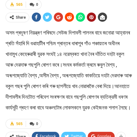
565
0
Share
অসম প্ৰদূষণ নিয়ন্ত্ৰণ পৰিষদে সেউজ দিপাবলী পালনৰ বাবে জনোৱা আহ্বানৰ
প্ৰতি সঁহাৰি দি গুৱাহাটীৰ পশ্চিম প্ৰান্তৰ ধাৰাপুৰ গাঁও পঞ্চায়তৰ অধীনৰ
খানামুখ কেহেৰুৱাৰী যুৱক সংঘই ১৪ নৱেম্বৰত খানা নৈৰ দাঁতিত দহটা বকুল
আৰু দেৱদাৰু গছপুলি ৰোপণ কৰে।সংঘৰ কৰ্মকর্তা ক্ৰমে ৰুবুল বৈশ্য ,
অৰূপজ্যোতি বৈশ্য ,অসীম বৈশ্য , অৰূপজ্যোতি কাকতিয়ে দহটা দেৱদাৰু আৰু
বকুল গছৰ পুলি ৰোপণ কৰি গৰু ছাগলীয়ে খাব নোৱাৰাকৈ বেৰা দিয়ে।আনহাতে
দীপাবলীৰ দিনটোত পৰিবেশ সংৰক্ষণৰ বাবে গছপুলি ৰোপণৰ ব্যতিক্রমী ধৰণৰ
কাৰ্যসূচী গ্ৰহণ কৰা বাবে অঞ্চলটোৰ লোকসকলে যুৱক কেইজনক শলাগ লৈছে।
565
0
Facebook
Twitter
Google+
Share