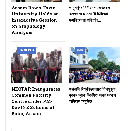
Assam Down Town
তামুলপুৰৰ নিৰ্মীয়মাণ মেডিকেল
University Holds an
কলেজ আৰু নলবাৰী চিকিৎসা
Interactive Session
মহাবিদ্যালয় পৰিদৰ্শন…
on Graphology
Analysis
ENGLISH
সুখবৰ
NECTAR Inaugurates
গুৱাহাটী বিশ্ববিদ্যালয়ত নিচামুক্ত
Common Facility
যুৱকৰ দ্বাৰা বিকশিত ভাৰত সংকল্প
Centre under PM-
অভিযান অনুষ্ঠিত
DevINE Scheme at
Boko, Assam