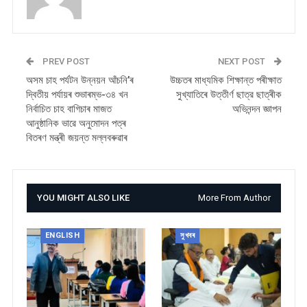
PREV POST
NEXT POST
অসম চাহ পর্যটন উন্নয়ন আঁচনি’ৰ
উচ্চতৰ মাধ্যমিক শিক্ষান্ত পৰীক্ষাত
দ্বিতীয় পৰ্যায়ৰ শুভাৰম্ভ-৩৪ খন
সুখ্যাতিৰে উত্তীৰ্ণ ছাত্র ছাত্ৰীক
নিৰ্বাচিত চাহ বাগিচাৰ মাজত
অভিনন্দন জ্ঞাপন
আনুষ্ঠানিক ভাৱে অনুমোদন পত্ৰ
বিতৰণ মন্ত্ৰী জয়ন্ত মল্লবৰুৱাৰ
YOU MIGHT ALSO LIKE
More From Author
ENGLISH
সুখবৰ