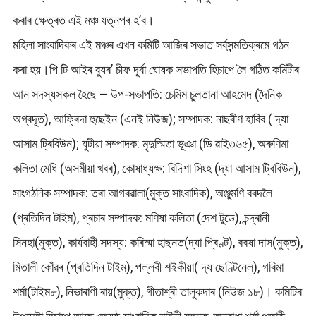
কৰাৰ ক্ষেত্ৰত এই মঞ্চ যত্নপৰ হ’ব।
মহিলা সাংবাদিকৰ এই মঞ্চৰ এখন কমিটি আজিৰ সভাত সৰ্বসন্মতিক্ৰমে গঠন
কৰা হয়।পি টি আইৰ ব্যুৰ’ চীফ দূৰ্বা ঘোষক সভাপতি হিচাপে লৈ গঠিত কমিটীৰ
আন সদস্যসকল হৈছে – উপ-সভাপতি: চেমিম চুলতানা আহমেদ (দৈনিক
অগ্ৰদূত), আফ্ৰিদা হুছেইন (এনই নিউজ); সম্পাদক: নাছৰীণ হাবিব ( দ্যা
আসাম ট্ৰিবিউন); যুটীয়া সম্পাদক: মৃদুস্মিতা ভূঞা (ডি ৱাই৩৬৫), অৰুণিমা
কলিতা মেধি (অসমীয়া খবৰ), কোষাধ্যক্ষ: বিদিশা সিংহ (দ্যা আসাম ট্ৰিবিউন),
সাংগঠনিক সম্পাদক: তৰা আগৰৱালা(মুক্ত সাংবাদিক), অঞ্জুমণি বৰদলৈ
(প্ৰতিদিন টাইম), প্ৰচাৰ সম্পাদক: মণিষা কলিতা (দেশ টুডে), চন্দ্ৰানী
সিনহা(মুক্ত), কাৰ্যবাহী সদস্য: কৰিস্মা হাছনত(দ্যা প্ৰিণ্ট), বৰষা দাস(মুক্ত),
মিতালী কোঁৱৰ (প্ৰতিদিন টাইম), পল্লবী শইকীয়া( দ্য ছেণ্টিনেল), গৰিমা
শৰ্মা(টাইম৮), নিভাৰাণী ৰায়(মুক্ত), গীতাশ্ৰী তালুকদাৰ (নিউজ ১৮)। কমিটিৰ