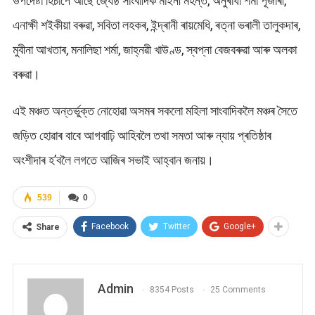
উপদেষ্টা হিচাপে আছে জ্যেষ্ঠ সাংবাদিক মাইনী মহন্ত, অনুৰাধা শৰ্মা পূজাৰী,
এনাক্ষী শইকীয়া বৰুৱা, সবিতা লহকৰ, ইন্দ্ৰানী ৰায়মেধি, ৰত্না ভৰালী তালুকদাৰ,
মুবীনা আখতাৰ, মনালিছা শৰ্মা, জাহ্নৱী খাউণ্ড, স্বপ্না বেজবৰুৱা আৰু অলকা
বৰুৱা।
এই মঞ্চত অন্তৰ্ভুক্ত নোহোৱা অসমৰ সকলো মহিলা সাংবাদিকলৈ মঞ্চৰ সৈতে
জড়িত হোৱাৰ বাবে আগবাঢ়ি আহিবলৈ তথা সমতা আৰু ন্যায় প্ৰতিষ্ঠাৰ
অংশীদাৰ হ’বলৈ লগতে আজিৰ সভাই আহ্বান জনায়।
539
0
Facebook
Twitter
Google+
Share
Admin
8354 Posts
25 Comments