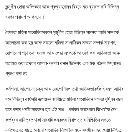
সন্মুখীন হোৱা অভিজ্ঞতা আৰু প্ৰত্যাহ্বানৰ বিষয়ে মত ব্যক্ত কৰি বিভিন্ন
ধৰণৰ পৰামৰ্শ আগবঢ়ায়।
বৈঠকত মহিলা সাংবাদিকসকলে সন্মুখীন হোৱা বিভিন্ন সমস্যা আদি সম্পৰ্কে
আলোচনা কৰা হয় আৰু সকলো মহিলা সাংবাদিকৰ মাজত সম্পৰ্ক স্থাপন,
যোগাযোগ গঢ়া তথা সমাজ আৰু পেছা সম্পৰ্কে আহৰণ কৰা অভিজ্ঞতা আৰু
মতামত তথা তথ্যৰ আদান-প্ৰদান কৰাৰ উদ্দেশ্য এক মঞ্চ গঠনৰ সিদ্ধান্ত
গ্ৰহণ কৰা হয় ৷
কৰ্মশালা, আলোচনা চক্ৰ আৰু ফেলোশ্বিপ তথা অভিজ্ঞতাবৰ্ধক ভ্ৰমণ আদিৰ
দৰে বিভিন্ন কাৰ্যসূচী ৰূপায়নৰ জৰিয়তে মহিলা সাংবাদিকৰ দক্ষতা বৃদ্ধিৰ বাবে
কাম কৰাৰ প্ৰতি দায়বদ্ধ হ’ব এই মঞ্চ। কৰ্মৰত অৱস্থাত বিশেষকৈ নৈশ
কৰ্তব্যৰ দায়িত্বত থকা সাংবাদিকসকলৰ নিৰাপত্তাৰ নিশ্চিতিৰ লগতে
কৰ্মক্ষেত্ৰত যাতে কোনো সাংবাদিক লিংগ বৈষম্যৰ সন্মুখীন নহয় সেয়া নিশ্চিত