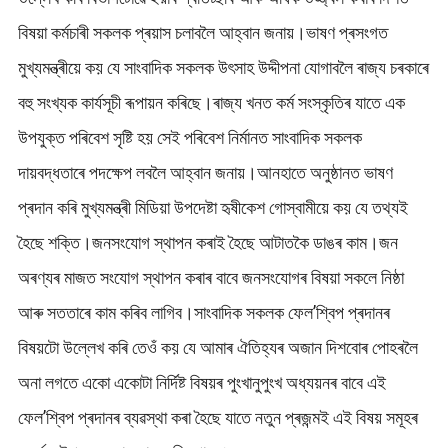
বিষয়া কৰ্মচাৰী সকলক প্ৰয়াস চলাবলৈ আহ্বান জনায়।ভাষণ প্ৰসংগত
মুখ্যমন্ত্ৰীয়ে কয় যে সাংবাদিক সকলক উৎসাহ উদ্দীপনা যোগাবলৈ ৰাজ্য চৰকাৰে
বহু সংখ্যক কাৰ্যসূচী ৰূপায়ন কৰিছে।ৰাজ্য খনত কৰ্ম সংস্কৃতিৰ যাতে এক
উপযুক্ত পৰিবেশ সৃষ্টি হয় সেই পৰিবেশ নিৰ্মানত সাংবাদিক সকলক
দায়বদ্ধতাৰে পদক্ষেপ লবলৈ আহ্বান জনায়।আনহাতে অনুষ্ঠানত ভাষণ
প্ৰদান কৰি মুখ্যমন্ত্ৰী মিডিয়া উপদেষ্টা হৃষীকেশ গোস্বামীয়ে কয় যে তথ্যই
হৈছে শক্তি।জনসংযোগ স্থাপন কৰাই হৈছে আটাতকৈ ডাঙৰ কাম।জন
অৰণ্যৰ মাজত সংযোগ স্থাপন কৰাৰ বাবে জনসংযোগৰ বিষয়া সকলে নিষ্ঠা
আৰু সততাৰে কাম কৰিব লাগিব।সাংবাদিক সকলক ফেল’শ্বিপ প্ৰদানৰ
বিষয়টো উল্লেখ কৰি তেওঁ কয় যে আমাৰ ঐতিহ্যৰ অজান দিশবোৰ পোহৰলৈ
অনা লগতে একো একোটা নিৰ্দিষ্ট বিষয়ৰ পুংখানুপুংখ অধ্যয়নৰ বাবে এই
ফেল’শ্বিপ প্ৰদানৰ ব্যৱস্থা কৰা হৈছে যাতে নতুন প্ৰজন্মই এই বিষয় সমূহৰ