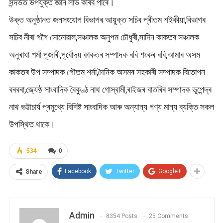
সন্দৰ্ভত উপযুক্ত জ্ঞান লাভ কৰিব পাৰে।
উক্ত অনুষ্ঠানত জনসংযোগ বিভাগৰ আয়ুক্ত সচিব প্ৰীতম শইকীয়া,বিভাগৰ
সচিব নীৰা গগৈ সোনোৱাল,সঞ্চালক অনুপম চৌধুৰী,সাদিন কাকতৰ সঞ্চালক
অনুৰাধা শৰ্মা পূজাৰী,পূৰ্বোদয় কাকতৰ সম্পাদক ৰবি শংকৰ ৰবি,আমাৰ অসম
কাকতৰ উপ সম্পাদক গৌতম শৰ্মা,দৈনিক অসমৰ সহকাৰী সম্পাদক বিতোপন
বৰবৰা,জ্যেষ্ঠ সাংবাদিক বৈকুণ্ঠ নাথ গোস্বামী,ৰাইজৰ বাতৰিৰ সম্পাদক ভূপেন্দ্ৰ
নাথ ভট্টাচাৰ্য প্ৰমুখ্যে বিশিষ্ট সাংবাদিক আৰু অন্যান্য গণ্য মান্য ব্যক্তি সকল
উপস্থিত থাকে।
534
0
Facebook
Twitter
Google+
Share
Admin
8354 Posts
25 Comments