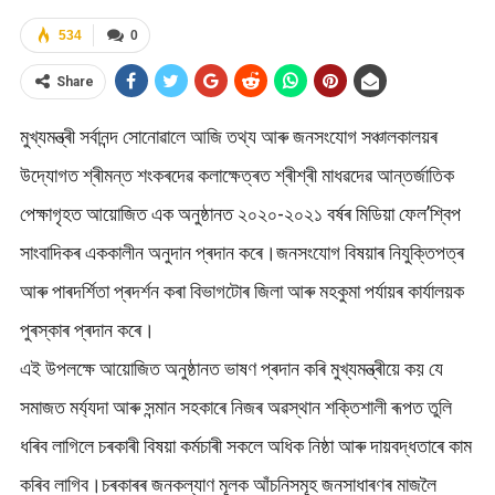
534
0
Share
মুখ্যমন্ত্ৰী সৰ্বানন্দ সোনোৱালে আজি তথ্য আৰু জনসংযোগ সঞ্চালকালয়ৰ
উদ্যোগত শ্ৰীমন্ত শংকৰদেৱ কলাক্ষেত্ৰত শ্ৰীশ্ৰী মাধৱদেৱ আন্তৰ্জাতিক
পেক্ষাগৃহত আয়োজিত এক অনুষ্ঠানত ২০২০-২০২১ বৰ্ষৰ মিডিয়া ফেল’শ্বিপ
সাংবাদিকৰ এককালীন অনুদান প্ৰদান কৰে।জনসংযোগ বিষয়াৰ নিযুক্তিপত্ৰ
আৰু পাৰদৰ্শিতা প্ৰদৰ্শন কৰা বিভাগটোৰ জিলা আৰু মহকুমা পৰ্যায়ৰ কাৰ্যালয়ক
পুৰস্কাৰ প্ৰদান কৰে।
এই উপলক্ষে আয়োজিত অনুষ্ঠানত ভাষণ প্ৰদান কৰি মুখ্যমন্ত্ৰীয়ে কয় যে
সমাজত মৰ্য্যদা আৰু সন্মান সহকাৰে নিজৰ অৱস্থান শক্তিশালী ৰূপত তুলি
ধৰিব লাগিলে চৰকাৰী বিষয়া কৰ্মচাৰী সকলে অধিক নিষ্ঠা আৰু দায়বদ্ধতাৰে কাম
কৰিব লাগিব।চৰকাৰৰ জনকল্যাণ মূলক আঁচনিসমূহ জনসাধাৰণৰ মাজলৈ