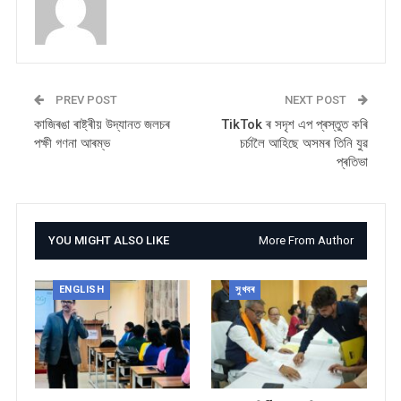
PREV POST
NEXT POST
কাজিৰঙা ৰাষ্ট্ৰীয় উদ্যানত জলচৰ
TikTok ৰ সদৃশ এপ প্ৰস্তুত কৰি
পক্ষী গণনা আৰম্ভ
চৰ্চালৈ আহিছে অসমৰ তিনি যুৱ
প্ৰতিভা
YOU MIGHT ALSO LIKE
More From Author
ENGLISH
সুখবৰ