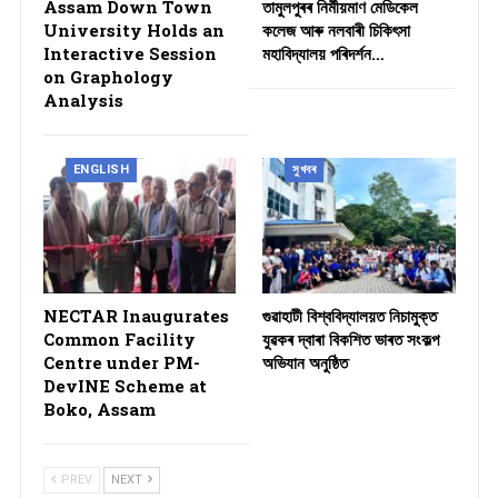
Assam Down Town
তামুলপুৰৰ নিৰ্মীয়মাণ মেডিকেল
University Holds an
কলেজ আৰু নলবাৰী চিকিৎসা
Interactive Session
মহাবিদ্যালয় পৰিদৰ্শন…
on Graphology
Analysis
ENGLISH
সুখবৰ
NECTAR Inaugurates
গুৱাহাটী বিশ্ববিদ্যালয়ত নিচামুক্ত
Common Facility
যুৱকৰ দ্বাৰা বিকশিত ভাৰত সংকল্প
Centre under PM-
অভিযান অনুষ্ঠিত
DevINE Scheme at
Boko, Assam
PREV
NEXT