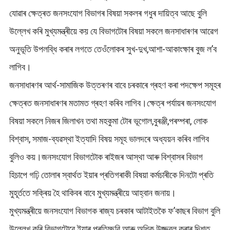
যোৱাৰ ক্ষেত্ৰত জনসংযোগ বিভাগৰ বিষয়া সকলৰ গধুৰ দায়িত্ব আছে বুলি
উল্লেখ কৰি মুখ্যমন্ত্ৰীয়ে কয় যে বিভাগটোৰ বিষয়া সকলে জনসাধাৰণৰ আৱেগ
অনুভূতি উপলব্ধি কৰাৰ লগতে তেওঁলোকৰ সুখ-দুখ,আশা-আকাংক্ষাৰ বুজ ল’ব
লাগিব।
জনসাধাৰণৰ আৰ্থ-সামাজিক উত্তৰণৰ বাবে চৰকাৰে গ্ৰহণ কৰা পদক্ষেপ সমূহৰ
ক্ষেত্ৰত জনসাধাৰণৰ মতামত গ্ৰহণ কৰিব লাগিব।ক্ষেত্ৰ পৰ্যায়ৰ জনসংযোগ
বিষয়া সকলে নিজৰ জিলাখন তথা মহকুমা টোৰ ভূগোল,বুৰঞ্জী,পৰম্পৰা, লোক
বিশ্বাস, সমাজ-ব্যৱস্থা ইত্যাদি বিষয় সমূহ ভালদৰে অধ্যয়ন কৰিব লাগিব
বুলিও কয়।জনসংযোগ বিভাগটোক ৰাইজৰ আস্থা আৰু বিশ্বাসৰ বিভাগ
হিচাপে গঢ়ি তোলাৰ স্বাৰ্থত ইয়াৰ প্ৰতিগৰাকী বিষয়া কৰ্মচাৰীকে দিনটো প্ৰতি
মুহূৰ্ততে সক্ৰিয় হৈ থাকিবৰ বাবে মুখ্যমন্ত্ৰীয়ে আহ্বান জনায়।
মুখ্যমন্ত্ৰীয়ে জনসংযোগ বিভাগক ৰাজ্য চৰকাৰ আটাইতকৈ ফ’কাছৰ বিভাগ বুলি
উল্লেখ কৰি বিভাগটোৱে ইয়াৰ প্ৰতিচ্ছবি আৰু অধিক উজ্জ্বল কৰাৰ দিশত