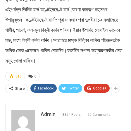
এইপৰ্যন্ত তিনিটা ৱাৰ্ড কণ্টেইনমেণ্ট ৱাৰ্ড ঘোষণা কামৰূপ মহানগৰ
উপায়ুক্তৰ।কণ্টেইনমেণ্ট ৱাৰ্ডত পুৱা ৮ বজাৰ পৰা দুপৰীয়া ১২ বজালৈহে
গাখীৰ, পাচলি, ফল-মূল বিক্ৰী কৰিব পাৰিব। ইয়াৰ উপৰিও মোবাইল ভানেৰে
মাছ, মাংস বিক্ৰী কৰিব পাৰিব।সকলোৱে মাস্ক পিন্ধিব লাগিব৷ পাঁচজনতকৈ
অধিক লোক একেলগে থাকিব নোৱাৰিব।ফাৰ্মাচীৰ লগতে অত্যাৱশ্যকীয় সেৱা
সমূহ খোলা থাকিব।
513
0
Facebook
Twitter
Google+
Share
Admin
8354 Posts
25 Comments