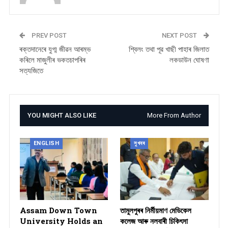
PREV POST
NEXT POST
ৰক্তদানেৰে যুগ্ম জীৱন আৰম্ভ
শ্বিলং তথা পূৱ খাছী পাহাৰ জিলাত
কৰিলে মাজুলীৰ ভকতচাপৰিৰ
লকডাউন ঘোষণা
সত্যজিতে
YOU MIGHT ALSO LIKE
More From Author
ENGLISH
সুখবৰ
Assam Down Town
তামুলপুৰৰ নিৰ্মীয়মাণ মেডিকেল
University Holds an
কলেজ আৰু নলবাৰী চিকিৎসা