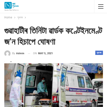
Home
সুখবৰ
গুৱাহাটীৰ তিনিটা ৱাৰ্ডক কণ্টেইনমেণ্ট
জ’ন হিচাপে ঘোষণা
সুখবৰ
ON
MAY 5, 2021
By
Admin