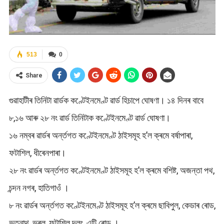
513
0
Share
গুৱাহাটীৰ তিনিটা ৱাৰ্ডক কণ্টেইনমেণ্ট ৱাৰ্ড হিচাপে ঘোষণা। ১৪ দিনৰ বাবে
৮,১৬ আৰু ২৮ নং ৱাৰ্ড তিনিটাক কণ্টেইনমেণ্ট ৱাৰ্ড ঘোষণা।
১৬ নম্বৰ ৱাৰ্ডৰ অৰ্ন্তগত কণ্টেইনমেণ্ট ঠাইসমূহ হ’ল ক্ৰমে বৰ্ষাপাৰা,
ফটাশিল, ধীৰেনপাৰা।
২৮ নং ৱাৰ্ডৰ অৰ্ন্তগত কণ্টেইনমেণ্ট ঠাইসমূহ হ’ল ক্ৰমে বশিষ্ট, অজন্তা পথ,
চন্দন নগৰ, হাতিগাওঁ ।
৮ নং ৱাৰ্ডৰ অৰ্ন্তগত কণ্টেইনমেণ্ট ঠাইসমূহ হ’ল ক্ৰমে ছাবিপুল, কেডাৰ ৰোড,
ভূতনাথ, ভৰলু, ফটাশিল দলং, এটি ৰোড ।