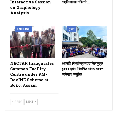
Interactive Session
মহাবিদ্যালয় পৰিদৰ্শন…
on Graphology
Analysis
ENGLISH
সুখবৰ
NECTAR Inaugurates
গুৱাহাটী বিশ্ববিদ্যালয়ত নিচামুক্ত
Common Facility
যুৱকৰ দ্বাৰা বিকশিত ভাৰত সংকল্প
Centre under PM-
অভিযান অনুষ্ঠিত
DevINE Scheme at
Boko, Assam
PREV
NEXT