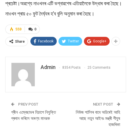
প্ৰচেষ্টা।অৱশ্যে নাওখনৰ এটি ভগ্নাৱশেষ এতিয়ালৈকে উদ্ধাৰ কৰা হৈছে।
নাওখন প্ৰায় ৫০ ফুট দৈৰ্ঘ্যৰ হ’ব বুলি অনুমান কৰা হৈছে।
559
0
Facebook
Twitter
Google+
Share
Admin
8354 Posts
25 Comments
PREV POST
NEXT POST
গ্ৰীন এম্বেছাডৰ হিচাপে নিযুক্তি
নিউজ পৰ্টেলৰ বাবে অচিৰেই আহি
প্ৰদান কৰিলে অৰণ্য মানৱক
আছে নতুন আইনঃ মন্ত্ৰী পীযুষ
হাজৰিকা