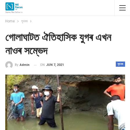
Home
সুখবৰ
গোলাঘাটত ঐতিহাসিক যুগৰ এখন
নাওৰ সম্ভেদ
সুখবৰ
ON
JUN 7, 2021
By
Admin