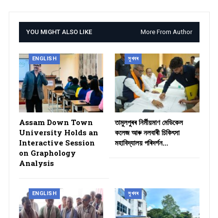
YOU MIGHT ALSO LIKE
More From Author
ENGLISH
সুখবৰ
Assam Down Town
তামুলপুৰৰ নিৰ্মীয়মাণ মেডিকেল
University Holds an
কলেজ আৰু নলবাৰী চিকিৎসা
Interactive Session
মহাবিদ্যালয় পৰিদৰ্শন…
on Graphology
Analysis
ENGLISH
সুখবৰ