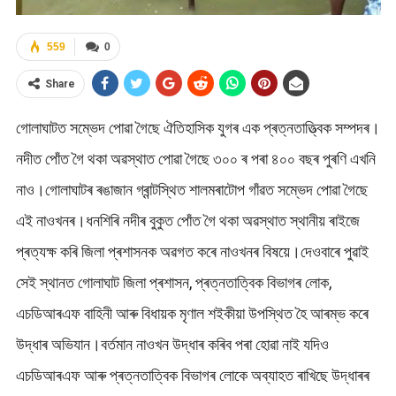
559
0
Share
গোলাঘাটত সম্ভেদ পোৱা গৈছে ঐতিহাসিক যুগৰ এক প্ৰত্নতাত্ত্বিক সম্পদৰ।
নদীত পোঁত গৈ থকা অৱস্থাত পোৱা গৈছে ৩০০ ৰ পৰা ৪০০ বছৰ পুৰণি এখনি
নাও।গোলাঘাটৰ ৰঙাজান গ্ৰান্টস্থিত শালমৰাটোপ গাঁৱত সম্ভেদ পোৱা গৈছে
এই নাওখনৰ।ধনশিৰি নদীৰ বুকুত পোঁত গৈ থকা অৱস্থাত স্থানীয় ৰাইজে
প্ৰত্যক্ষ কৰি জিলা প্ৰশাসনক অৱগত কৰে নাওখনৰ বিষয়ে।দেওবাৰে পুৱাই
সেই স্থানত গোলাঘাট জিলা প্ৰশাসন, প্ৰত্নতাত্বিক বিভাগৰ লোক,
এচডিআৰএফ বাহিনী আৰু বিধায়ক মৃণাল শ‌ইকীয়া উপস্থিত হৈ আৰম্ভ কৰে
উদ্ধাৰ অভিযান।বৰ্তমান নাওখন উদ্ধাৰ কৰিব পৰা হোৱা নাই যদিও
এচডিআৰএফ আৰু প্ৰত্নতাত্বিক বিভাগৰ লোকে অব্যাহত ৰাখিছে উদ্ধাৰৰ