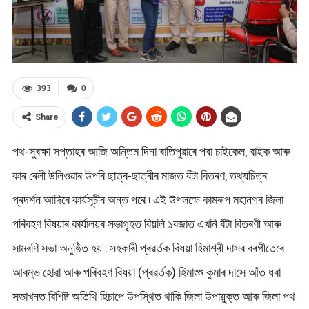
393
0
Share
পথ-সুৰক্ষা সপ্তাহৰ আজি অন্তিম দিনা ৰাতিপুৱাৰে পৰা চাইকেল, বাইক আৰু
কাৰ ৰেলী উলিওৱাৰ উপৰি ছাত্ৰ-ছাত্ৰীৰ মাজত বঁটা বিতৰণ, তথ্যচিত্ৰ
প্ৰদৰ্শন আদিৰে কাৰ্যসূচীৰ অন্ত পৰে ৷ এই উপলক্ষে কামৰূপ মহানগৰ জিলা
পৰিবহণ বিষয়াৰ কাৰ্যালয়ৰ সভাগৃহত বিয়লি ১বজাত এখনি বঁটা বিতৰণী আৰু
সামৰণি সভা অনুষ্ঠিত হয় ৷ সহকাৰী প্ৰৱৰ্তক বিষয়া হিমাশ্ৰী দাসৰ বৰগীতেৰে
আৰম্ভ হোৱা আৰু পৰিবহণ বিষয়া (প্ৰৱৰ্তক) হিমাংশু কুমাৰ দাসে আঁত ধৰা
সভাখনত বিশিষ্ট অতিথি হিচাপে উপস্থিত থাকি জিলা উপায়ুক্ত আৰু জিলা পথ