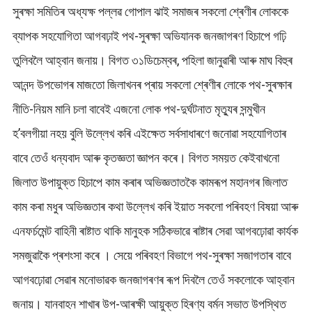
সুৰক্ষা সমিতিৰ অধ্যক্ষ পল্লৱ গোপাল ঝাই সমাজৰ সকলো শ্ৰেণীৰ লোককে
ব্যাপক সহযোগিতা আগবঢ়াই পথ-সুৰক্ষা অভিযানক জনজাগৰণ হিচাপে গঢ়ি
তুলিবলৈ আহ্বান জনায়। বিগত ৩১ডিচেম্বৰ, পহিলা জানুৱাৰী আৰু মাঘ বিহুৰ
আনন্দ উপভোগৰ মাজতো জিলাখনৰ প্ৰায় সকলো শ্ৰেণীৰ লোকে পথ-সুৰক্ষাৰ
নীতি-নিয়ম মানি চলা বাবেই এজনো লোক পথ-দুৰ্ঘটনাত মৃত্যুৰ সন্মুখীন
হ’বলগীয়া নহয় বুলি উল্লেখ কৰি এইক্ষেত সৰ্বসাধাৰণে জনোৱা সহযোগিতাৰ
বাবে তেওঁ ধন্যবাদ আৰু কৃতজ্ঞতা জ্ঞাপন কৰে। বিগত সময়ত কেইবাখনো
জিলাত উপায়ুক্ত হিচাপে কাম কৰাৰ অভিজ্ঞতাতকৈ কামৰূপ মহানগৰ জিলাত
কাম কৰা মধুৰ অভিজ্ঞতাৰ কথা উল্লেখ কৰি ইয়াত সকলো পৰিবহণ বিষয়া আৰু
এনফৰ্চমেন্ট বাহিনী ৰাষ্টাত থাকি মানুহক সঠিকভাৱে ৰাষ্টাৰ সেৱা আগবঢ়োৱা কাৰ্যক
সমজুৱাকৈ প্ৰশংসা কৰে । সেয়ে পৰিবহণ বিভাগে পথ-সুৰক্ষা সজাগতাৰ বাবে
আগবঢ়োৱা সেৱাৰ মনোভাৱক জনজাগৰণৰ ৰূপ দিবলৈ তেওঁ সকলোকে আহ্বান
জনায়। যানবাহন শাখাৰ উপ-আৰক্ষী আয়ুক্ত হিৰণ্য বৰ্মন সভাত উপস্থিত