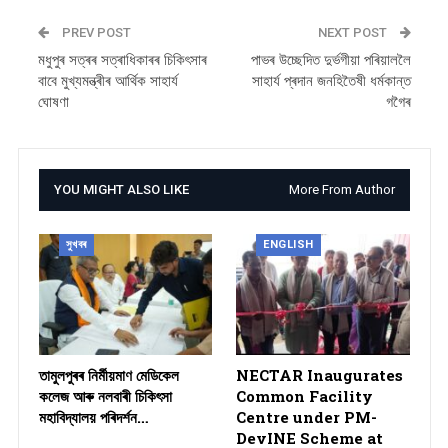
PREV POST
NEXT POST
মধুপুৰ সত্ৰৰ সত্ৰাধিকাৰৰ চিকিৎসাৰ
পাভৰ উচ্ছেদিত দুৰ্ভগীয়া পৰিয়াললৈ
বাবে মুখ্যমন্ত্ৰীৰ আৰ্থিক সাহাৰ্য
সাহাৰ্য প্ৰদান জনহিতৈষী ধৰ্মকান্ত
ঘোষণা
গগৈৰ
YOU MIGHT ALSO LIKE
More From Author
সুখবৰ
ENGLISH
তামুলপুৰৰ নিৰ্মীয়মাণ মেডিকেল
NECTAR Inaugurates
কলেজ আৰু নলবাৰী চিকিৎসা
Common Facility
মহাবিদ্যালয় পৰিদৰ্শন…
Centre under PM-
DevINE Scheme at