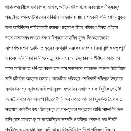
থাকি পথচাৰীকে ধৰি চালক, মালিক, অট’মোবাইল খণ্ড সকলোকে ঐক্যবদ্ধ
প্ৰচেষ্টাত পথ-দুৰ্ঘটনা ৰোধ কৰিবলৈ আহ্বান জনায়। সহকাৰী পৰিবহণ আয়ুক্ত
তথা অতিৰিক্ত দায়িত্ববাহী কামৰূপ মহানগৰ জিলা পৰিবহণ বিষয়া গৌতম
দাসে ভাৰতবৰ্ষৰ লগতে সমগ্ৰ বিশ্বতে তাহানিৰ যুদ্ধ-বিগ্ৰহতকৈয়ো
সাম্প্ৰতিক পথ-দুৰ্ঘটনাত মৃত্যুৰ সংখ্যাই ভয়ংকৰ ৰূপধাৰণ কৰা বুলি গুৰুত্বপূৰ্ণ
মন্তব্য কৰি বিজ্ঞানৰ নিতে নতুন যানবাহন আৱিস্কাৰৰ আশীৰ্বাদক কোনোৱে
যাতে অভিশাপত পৰিণত নকৰে তাৰ বাবে সকলোকে যানবাহন চালনাৰ নীতিনিয়ম
মানি চলিবলৈ আহ্বান জনায়। আঞ্চলিক পৰিবহণ প্ৰাধিকাৰী ৰফিকুল ইছলামে
সভাৰ উদেশ্য ব্যাখ্যা কৰি পথ সুৰক্ষা সপ্তাহৰ সজাগতাৰ কাৰ্যসূচীক গোটেই
বছৰটোৰ বাবে এক সংকল্প হিচাপে লৈ নিজৰ লগতে আনকো সুৰক্ষিত হৈ থকাত
সহযোগ কৰিবলৈ কয় ৷ উল্লেখ্য যে পথ-সুৰক্ষা সপ্তাহৰ আজি সামৰণিৰ দিনা
ৰাতিপুৱাৰ ভাগতে চুপাৰ মাৰ্কেটস্থিত ৰুদ্ৰসিংহ ক্ৰীড়া প্ৰকল্পৰ পৰা দীঘলী
পুখুৰীলৈকে এক চাইকেল ৰেলী আৰু বেটকুছিস্থিত জিলা পৰিবহণ বিষয়াৰ