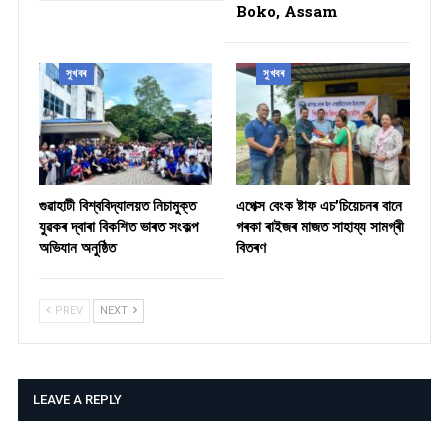
Boko, Assam
সুখবৰ
সুখবৰ
গুৱাহাটী বিশ্ববিদ্যালয়ত নিচামুক্ত
​এপেক্স বেংক ষ্টাফ এচ’চিয়েচনৰ বানে
যুৱকৰ দ্বাৰা বিকশিত ভাৰত সংকল্প
গৰকা ৰাইজৰ মাজত সাহায্য সামগ্ৰী
অভিযান অনুষ্ঠিত
বিতৰণ ​
PREV
NEXT
LEAVE A REPLY