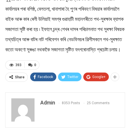
কাৰ্যালয়ৰ পৰা বশিষ্ঠ, বেলতলা, খানাপাৰা হৈ পুণৰ পৰিবহণ বিষয়াৰ কাৰ্যালয়লৈ
বাইক আৰু কাৰ ৰেলী উলিয়াই সমগ্ৰ গুৱাহাটী মহানগৰীতে পথ-সুৰক্ষাৰ ব্যাপক
সজাগতা সৃষ্টি কৰা হয় ৷ ইফালে চন্দ্ৰ শেখৰ দাসৰ পৰিচালনাত পথ সুৰক্ষা বিষয়ক
তথ্যচিত্ৰ আৰু বাটৰ নাট পৰিবেশন কৰি নেডফিমচৰ শিল্পীসকলে পথ-সুৰক্ষাত
কতো অকণো সুৰুঙা নথকাকৈ সজাগতা সৃষ্টিত যৎপৰোনাস্তি প্ৰচেষ্টা চলায়।
393
0
Facebook
Twitter
Google+
Share
Admin
8353 Posts
25 Comments