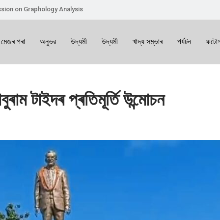
sion on Graphology Analysis
 মেজৰ পৰা
অনুভৱ
উদ্যমী
উদ্যমী
খাদ্য সম্ভাৰ
পৰ্যটন
ফটোগ
ৰাম টাইদৰ প্ৰতিমূৰ্তি উন্মোচন