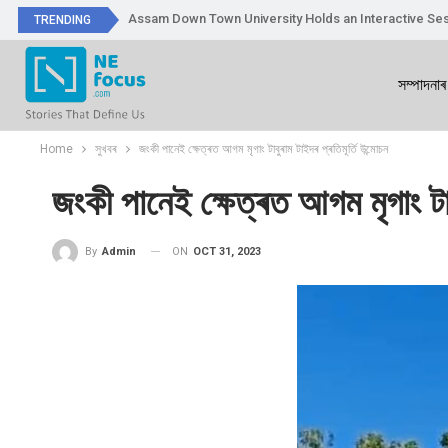
Assam Down Town University Holds an Interactive Ses
TRENDING
সম্পাদনাৰ
Home
সুখবৰ
জংকী পানেই ক্ষেত্ৰত আগম মৃগাং টাবুৰাম টাইদৰ প্ৰতিমূৰ্তি উন্মোচন
জংকী পানেই ক্ষেত্ৰত আগম মৃগাং টাবু
ON
OCT 31, 2023
By
Admin