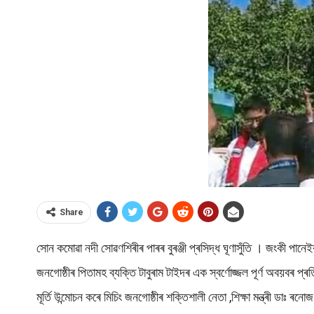
Share
সোন কমোৱা নদী সোৱণশিৰীৰ পাৰৰ বুৰঞ্জী প্ৰসিদ্ধ ঘূণাসুঁতি । জংকী পানেই
জনগোষ্ঠীৰ পিতামহ ব্যক্তি টাবুৰাম টাইদৰ এক স্বৰ্ণোজ্জল পূৰ্ণ অবয়বৰ প্ৰত
মূৰ্তি উন্মোচন কৰে মিচিং জনগোষ্ঠীৰ শক্তিশালী নেতা ,শিক্ষা মন্ত্ৰী ডাঃ 