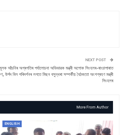
NEXT POST
মূলক আঁচনিৰ অগ্ৰগতিৰ পৰ্যালোচনা অভিভাৱক মন্ত্ৰী অশোক সিংহলৰ-ৰাংচাপাৰাত
ষণ, উৰ্পদ বিল পৰিদৰ্শনৰ লগতে মিছন বসুন্ধৰা সম্পৰ্কীয় বৈঠকতো অংশগ্ৰহণ মন্ত্ৰী
সিংহলৰ
More From Author
ENGLISH