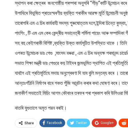
স্থাপন কৰা ক্ষেত্ৰৰ জনগোষ্ঠীয় পৰম্পৰা অনুসৰি “পীড়”কাটি উন্মোচন কৰে ড
উপাধিৰে বিভূষিত প্ৰাতঃস্মৰণীয় ব্যক্তি গৰাকীৰ আৱক্ষ মূৰ্তি উন্মোচনী অনু
তাৰোপৰি এম এ চিৰ কাৰ্যবাহী সদস্য পুৰুষোত্তম দলে,ইন্দিৰা চিন্তে কুম্ব
পাংগিং , টি এম এম কেৰ কেন্দ্ৰীয় সভানেত্ৰী শৰ্মিলা পায়েং আৰু সম্পাদিকা
সহ বহু কেইগৰাকী বিশিষ্ট ,ব্যক্তি উক্ত কাৰ্যসূচীত উপস্থিত থাকে । তি
ওপৰত উন্মোচক ডাঃ পেগু ,সাংসদ বৰুৱা , এম এ চিৰ অধ্যক্ষ পৰমানন্দ চায়ে
সভাত শিক্ষা মন্ত্ৰী ডাঃ পেগুৱে কয় টাইদৰ জন্মভূমিত স্থাপিত এই প্ৰতিম
যাবলৈ এই প্ৰতিমূৰ্তিযে সদায় অনুপ্ৰেৰণা দি যাব বুলি মন্তব্য কৰে । তাৰো
আন্তঃগাঁঠনি নিৰ্মাণৰ বাবে শকত পুঁজি আবন্টন কৰাৰ কথা ঘোষণা কৰে। তা
জনাকীৰ্ণ সভাতেই মিচিং আগম কৌবাংৰ তৰফৰ পৰা প্ৰকাশ কৰি উলিওৱা মিচিং
বাতৰি যুগুতালে অমৃত পৱন বৰাই।
Facebook
Twitter
Google+
Share