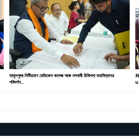
তামুলপুৰৰ নিৰ্মীয়মাণ মেডিকেল কলেজ আৰু নলবাৰী চিকিৎসা মহাবিদ্যালয়
N
পৰিদৰ্শন…
u