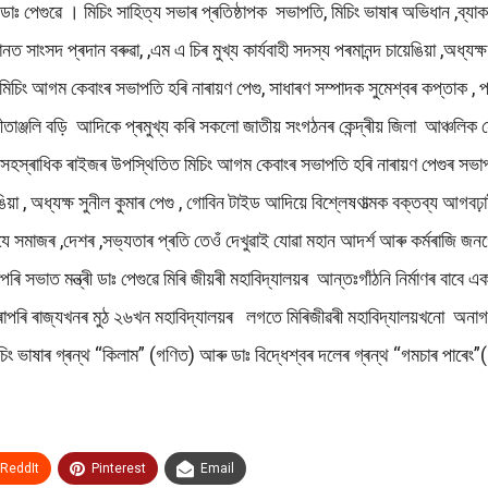
াঃ পেগুৱে । মিচিং সাহিত্য সভাৰ প্ৰতিষ্ঠাপক সভাপতি, মিচিং ভাষাৰ অভিধান ,ব্যাকৰ
ষ্ঠানত সাংসদ প্ৰদান বৰুৱা, ,এম এ চিৰ মুখ্য কাৰ্যবাহী সদস্য পৰমানন্দ চায়েঙিয়া ,অধ্
াং, মিচিং আগম কেবাংৰ সভাপতি হৰি নাৰায়ণ পেগু, সাধাৰণ সম্পাদক সুমেশ্বৰ কপ্তাক ,
 গীতাঞ্জলি বড়ি আদিকে প্ৰমুখ্য কৰি সকলো জাতীয় সংগঠনৰ কেন্দ্ৰীয় জিলা আঞ্চলিক নেত
নি সহস্ৰাধিক ৰাইজৰ উপস্থিতিত মিচিং আগম কেবাংৰ সভাপতি হৰি নাৰায়ণ পেগুৰ সভাপ
ঙিয়া , অধ্যক্ষ সুনীল কুমাৰ পেগু , গোবিন টাইড আদিয়ে বিশ্লেষণাত্মক বক্তব্য আগব
ূৰ্তিযে সমাজৰ ,দেশৰ ,সভ্যতাৰ প্ৰতি তেওঁ দেখুৱাই যোৱা মহান আদৰ্শ আৰু কৰ্মৰাজি
পৰি সভাত মন্ত্ৰী ডাঃ পেগুৱে মিৰি জীয়ৰী মহাবিদ্যালয়ৰ আন্তঃগাঁঠনি নিৰ্মাণৰ বাবে এ
ৰোপৰি ৰাজ্যখনৰ মুঠ ২৬খন মহাবিদ্যালয়ৰ লগতে মিৰিজীৱৰী মহাবিদ্যালয়খনো অনাগত সম
 ভাষাৰ গ্ৰন্থ “কিলাম” (গণিত) আৰু ডাঃ বিদ্ধেশ্বৰ দলেৰ গ্ৰন্থ “গমচাৰ পাৰেং”(
ReddIt
Pinterest
Email