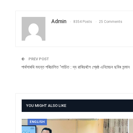
Admin
8354 Posts
25 Comments
PREV POST
পার্থসাৰথি মহন্ত পৰিচালিত ‘লাচিত : দ্য ৱাৰিয়ৰলৈ শ্রেষ্ঠ এনিমেচন ছবিৰ সন্মান
YOU MIGHT ALSO LIKE
ENGLISH