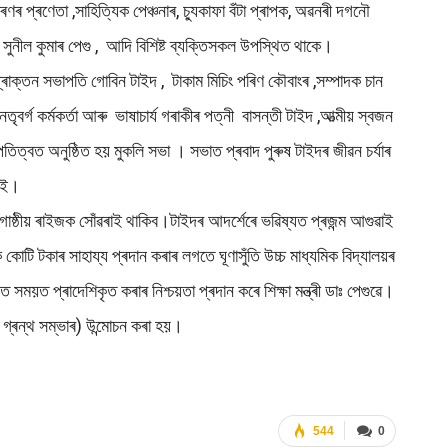
ণৰ প্ৰণেতা ,সাহিত্যিক পেঞ্চনাৰ, চ্যুকাফা বঁটা প্ৰাপক, অৱনৰী দগনৌ
যক্ষ সুনীল কুমাৰ পেগু , আদি বিশিষ্ট ব্যক্তিসকল উপস্থিত থাকে।
 প্ৰাক্তন সভাপতি গোবিন টাইদ , টাকাম মিচিং পৰিণ কৌবাংৰ ,সম্পাদক চান
ৃবৰ্গ কৰ্মকর্তা আৰু ভাষাচাৰ্য গৰাকীৰ পত্নী বাসন্তী টাইদ ,আত্মীয় স্বজন
তিত্বত অনুষ্ঠিত হয় মুকলি সভা । সভাত প্ৰবাদ পুৰুষ টাইদৰ জীৱন চৰ্যাৰ
ঢ়াই।
 জনগোষ্ঠীয় ৰাইজক সোঁৱৰাই থাকিব।টাইদৰ আদৰ্শেৰে ভৱিষ্যত প্ৰজন্ম আগুৱাই
ক কোটি টকাৰ সাহায্য প্ৰদান কৰাৰ লগতে ঘূণাসুঁতি উচ্চ মাধ্যমিক বিদ্যালয়ৰ
য়ত প্ৰাদেশিকৃত কৰাৰ নিশ্চয়তা প্ৰদান কৰে শিক্ষা মন্ত্ৰী ডাঃ পেগুৱে।
 গ্ৰন্থ সম্ভাৰ) উন্মোচন কৰা হয়।
544
0