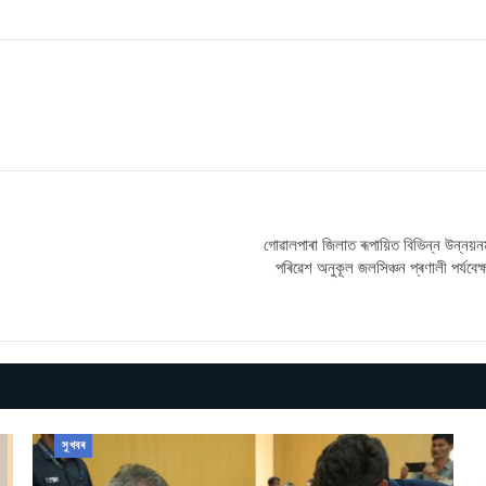
গোৱালপাৰা জিলাত ৰূপায়িত বিভিন্ন উন্নয়ন
পৰিৱেশ অনুকূল জলসিঞ্চন প্ৰণালী পৰ্যবেক্
সুখবৰ