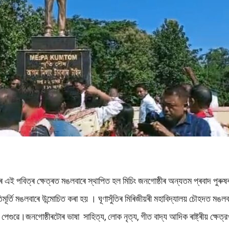
ৰ এই পবিত্ৰ ক্ষেত্ৰত মঙলবাৰে স্থাপিত হল মিচিং জনগোষ্ঠীৰ অন্যতম প্ৰবাদ পুৰুষৰ 
িমূৰ্তি মঙলবাৰে উন্মোচিত কৰা হয় । ঘূণাসুঁতিৰ মিৰিজীয়ৰী মহাবিদ্যালয় চৌহদত মঙলবাৰে 
ৰনোজ পেগুৱে।জনগোষ্ঠীৰটোৰ ভাষা সাহিত্য, লোক নৃত্য, গীত বাদ্য আদিক ৰাষ্ট্ৰীয় ক্ষেত