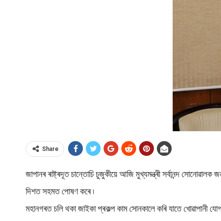
Share
জাপানৰ ৰাষ্ট্ৰদূত চান্তোচি চুজুকীয়ে আজি মুখ্যমন্ত্ৰী সৰ্বানন্দ সোনোৱ
দিশত সহমত পোষণ কৰে ৷
মহানগৰত চলি থকা জাইকা প্ৰকল্প কাম সোনকালে কৰি যাতে খোৱাপানী যোগা