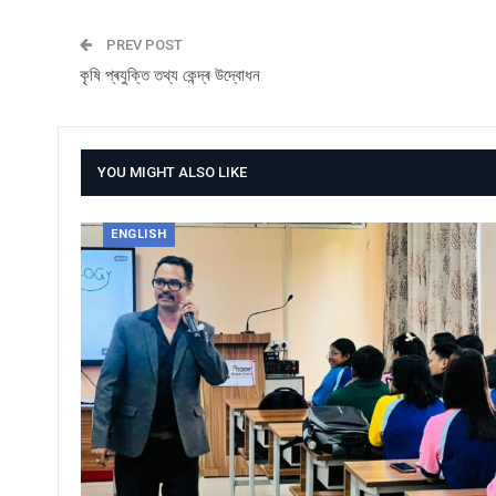
PREV POST
কৃষি প্ৰযুক্তি তথ্য কেন্দ্ৰ উদ্বোধন
YOU MIGHT ALSO LIKE
ENGLISH