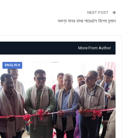
NEXT POST
অৰণ্য মানৱ যাদৱ পায়েঙলৈ বিশেষ সন্মান
More From Author
ENGLISH