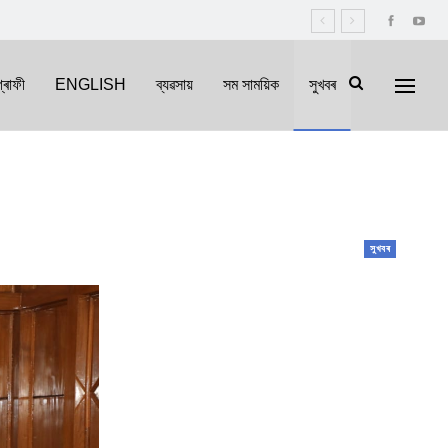
্ৰাফী
ENGLISH
ব্যৱসায়
সম সাময়িক
সুখবৰ
সুখবৰ