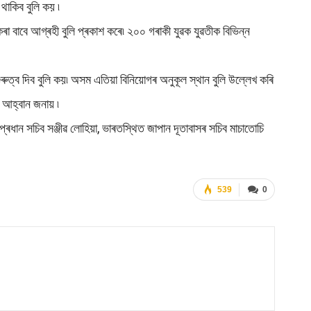
াকিব বুলি কয় ৷
গ কৰা বাবে আগ্ৰহী বুলি প্ৰকাশ কৰে৷ ২০০ গৰাকী যুৱক যুৱতীক বিভিন্ন
ুৰুত্ব দিব বুলি কয়৷ অসম এতিয়া বিনিয়োগৰ অনুকূল স্থান বুলি উল্লেখ কৰি
 আহ্বান জনায় ৷
্ৰী প্ৰধান সচিব সঞ্জীৱ লোহিয়া, ভাৰতস্থিত জাপান দূতাবাসৰ সচিব মাচাতোচি
539
0