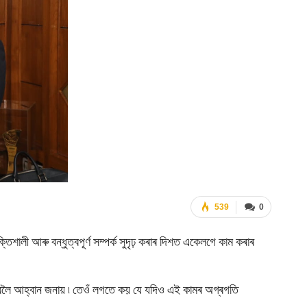
539
0
তিশালী আৰু বন্ধুত্বপূৰ্ণ সম্পৰ্ক সুদৃঢ় কৰাৰ দিশত একেলগে কাম কৰাৰ
কৰিবলৈ আহ্বান জনায় ৷ তেওঁ লগতে কয় যে যদিও এই কামৰ অগ্ৰগতি