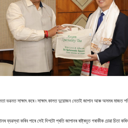
ালক জনতা ভৱনত সাক্ষাৎ কৰে ৷ সাক্ষাৎ কালত দুয়োজন নেতাই জাপান আৰু অসমৰ মাজত শক্
নৰ ব্যৱস্থা কৰিব পাৰে সেই দিশটো প্ৰতি জাপানৰ ৰাষ্ট্ৰদূত গৰাকীক চোৱা চিতা 