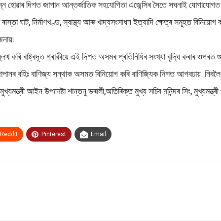
পন্ন হোৱাৰ দিশত জাপান আন্তৰ্জাতিক সহযোগিতা এজেন্সিৰ সৈতে সঘনাই যোগাযোগত থ
াস্তা ঘাট, নিৰ্মাণখণ্ড, স্বাস্থ্য আৰু খাদ্যসংসাধন ইত্যাদি ক্ষেত্ৰ সমূহত বিনিয়ো
জনায়৷
লেখ কৰি ৰাষ্ট্ৰদূত গৰাকীয়ে এই দিশত অসমৰ প্ৰতিনিধিৰ সংখ্যা বৃদ্ধি কৰাৰ ওপৰত গ
য়ে জাপানৰ বহিঃ বাণিজ্য সন্থাক অসমত বিনিয়োগ কৰি বাণিজ্যিক দিশত আগবঢায় নিবলৈ
ুখ্যমন্ত্ৰী আইন উপদেষ্টা শান্তনু ভৰালী,অতিৰিক্ত মুখ্য সচিব মনিন্দৰ সিং, মুখ্যমন্ত
ReddIt
Pinterest
Email