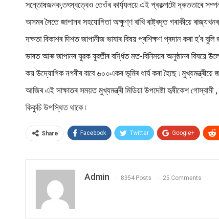
সন্তোষজনক,তৎস্বত্বেও তেওঁৰ কাৰ্য্যলয়ে এই প্ৰকল্পটো দ্ৰুততাৰে সম্
অসমৰ সৈতে জাপানৰ সহযোগিতা অক্ষুণ্ণ ৰাখি ৰাষ্ট্ৰদূত গৰাকীয়ে ৰাজ্যখনৰ ৰ
দক্ষতা বিকাশৰ দিশত জাপানীজ ভাষাৰ বিষয় প্ৰশিক্ষণ প্ৰদান কৰা হ’ব বুলি 
ভাৰত আৰু জাপানৰ যুৱক যুৱতীৰ বৰ্দ্ধিত মত-বিনিময়ৰ অনুষ্ঠানৰ বিষয়ে উল্
কয় উদ্যোগিক নগৰীৰ বাবে ৬০০একৰ ভূমিৰ ধাৰ্য কৰা হৈছে ৷ মুখ্যমন্ত্ৰী
আজিৰ এই সাক্ষাতৰ সময়ত মুখ্যমন্ত্ৰী মিডিয়া উপদেষ্টা হৃষীকেশ গোস্বামী , ম
কিকুচি উপস্থিত থাকে ৷
Facebook
Twitter
Google+
Share
Admin
8354 Posts
25 Comments