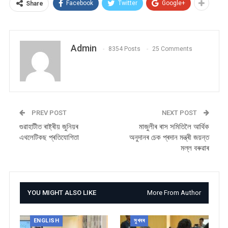
Facebook
Twitter
Google+
Share
Admin
8354 Posts
25 Comments
PREV POST
NEXT POST
গুৱাহাটীত ৰাষ্ট্ৰীয় জুনিয়ৰ
মাজুলীৰ ৰাস সমিতিলৈ আৰ্থিক
এথলেটিকছ প্ৰতিযোগিতা
অনুদানৰ চেক প্ৰদান মন্ত্ৰী জয়ন্ত
মল্ল বৰুৱাৰ
YOU MIGHT ALSO LIKE
More From Author
ENGLISH
সুখবৰ