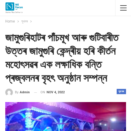
Home
সুখবৰ
জামুগুৰিহাটৰ পাঁচমূখ আৰু গুটিবাৰীত
উত্তৰ জামুগুৰি কেন্দ্ৰীয় হৰি কীৰ্তন
মহোৎসৱৰ এক লক্ষাধিক বন্তি
প্ৰজ্বলনৰ বৃহৎ অনুষ্ঠান সম্পন্ন
সুখবৰ
ON
NOV 4, 2022
By
Admin