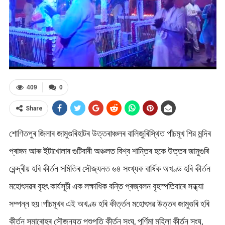
409
0
Share
শোণিতপুৰ জিলাৰ জামুগুৰিহাটৰ উত্তৰাঞ্চলৰ বালিজুৰিস্থিত পাঁচমূখ শিৱ মন্দিৰ
প্ৰাঙ্গন আৰু ইটাখোলাৰ গুটিবাৰী অঞ্চলত বিশ্ব শান্তিৰ হকে উত্তৰ জামুগুৰি
কেন্দ্ৰীয় হৰি কীৰ্তন সমিতিৰ সৌজ্যনত ৬৪ সংখ্যক বাৰ্ষিক অখণ্ড হৰি কীৰ্তন
মহোৎসৱৰ বৃহৎ কাৰ্যসূচী এক লক্ষাধিক বন্তি প্ৰজ্বলন বৃহস্পতিবাৰে সন্ধ্যা
সম্পন্ন হয় ৷পাঁচমূখৰ এই অখণ্ড হৰি কীৰ্ত্তন মহোৎসৱ উত্তৰ জামুগুৰি হৰি
কীৰ্তন সমাৰোহৰ সৌজন্যত পশুপতি কীৰ্তন সংঘ, পূৰ্ণিমা মহিলা কীৰ্তন সংঘ,