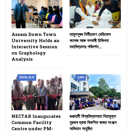
Assam Down Town
তামুলপুৰৰ নিৰ্মীয়মাণ মেডিকেল
University Holds an
কলেজ আৰু নলবাৰী চিকিৎসা
Interactive Session
মহাবিদ্যালয় পৰিদৰ্শন…
on Graphology
Analysis
ENGLISH
সুখবৰ
NECTAR Inaugurates
গুৱাহাটী বিশ্ববিদ্যালয়ত নিচামুক্ত
Common Facility
যুৱকৰ দ্বাৰা বিকশিত ভাৰত সংকল্প
Centre under PM-
অভিযান অনুষ্ঠিত