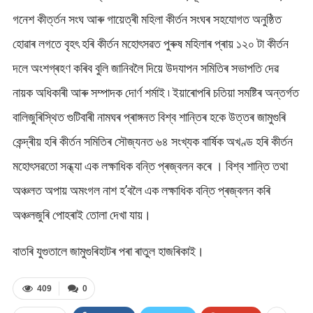
গনেশ কীৰ্ত্তন সংঘ আৰু গায়েত্ৰী মহিলা কীৰ্তন সংঘৰ সহযোগত অনুষ্ঠিত
হোৱাৰ লগতে বৃহৎ হৰি কীৰ্তন মহোৎসৱত পুৰুষ মহিলাৰ প্ৰায় ১২০ টা কীৰ্তন
দলে অংশগ্ৰহণ কৰিব বুলি জানিবলৈ দিয়ে উদযাপন সমিতিৰ সভাপতি দেৱ
নায়ক অধিকাৰী আৰু সম্পাদক দোৰ্ণ শৰ্মাই ৷ ইয়াৰোপৰি চতিয়া সমষ্টিৰ অন্তৰ্গত
বালিজুৰিস্থিত গুটিবাৰী নামঘৰ প্ৰাঙ্গনত বিশ্ব শান্তিৰ হকে উত্তৰ জামুগুৰি
কেন্দ্ৰীয় হৰি কীৰ্তন সমিতিৰ সৌজ্যনত ৬৪ সংখ্যক বাৰ্ষিক অখণ্ড হৰি কীৰ্তন
মহোৎসৱতো সন্ধ্যা এক লক্ষাধিক বন্তি প্ৰজ্বলন কৰে । বিশ্ব শান্তি তথা
অঞ্চলত অপায় অমংগল নাশ হ’বলৈ এক লক্ষাধিক বন্তি প্ৰজ্বলন কৰি
অঞ্চলজুৰি পোহৰাই তোলা দেখা যায়।
বাতৰি যুগুতালে জামুগুৰিহাটৰ পৰা ৰাতুল হাজৰিকাই।
409
0