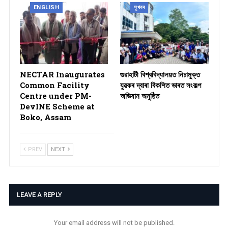
ENGLISH
সুখবৰ
NECTAR Inaugurates
গুৱাহাটী বিশ্ববিদ্যালয়ত নিচামুক্ত
Common Facility
যুৱকৰ দ্বাৰা বিকশিত ভাৰত সংকল্প
Centre under PM-
অভিযান অনুষ্ঠিত
DevINE Scheme at
Boko, Assam
PREV
NEXT
LEAVE A REPLY
Your email address will not be published.