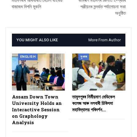
মহানগৰীৰ আদাবাৰীত মেটেল বাইকচ
কামৰূপ মহানগৰ জিলাত ই-শ্ৰমৰ
বাজাজৰ বিপনি মুকলি
পঞ্জীয়নৰ সন্দৰ্ভত পৰ্যালোচনা সভা
অনুষ্ঠিত
YOU MIGHT ALSO LIKE
More From Author
ENGLISH
সুখবৰ
Assam Down Town
তামুলপুৰৰ নিৰ্মীয়মাণ মেডিকেল
University Holds an
কলেজ আৰু নলবাৰী চিকিৎসা
Interactive Session
মহাবিদ্যালয় পৰিদৰ্শন…
on Graphology
Analysis