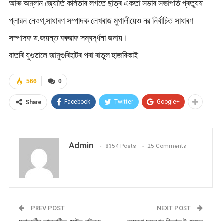
আৰু অম্লান জ্যোতি কলিতাৰ লগতে ছাত্ৰ একতা সভাৰ সভাপতি প্ৰত্যুষ
প্লাৱন নেওগ,সাধাৰণ সম্পাদক লেখৰাজ মুগালীয়েও নৱ নিৰ্বাচিত সাধাৰণ
সম্পাদক ড.জয়ন্ত বৰুৱাক সম্বৰ্দ্ধনা জনায়।
বাতৰি যুগুতালে জামুগুৰিহাটৰ পৰা ৰাতুল হাজৰিকাই
566
0
Facebook
Twitter
Google+
Share
Admin
8354 Posts
25 Comments
PREV POST
NEXT POST