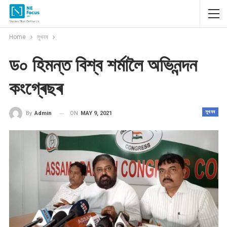
Home
সুখবৰ
ড০ হিমন্ত বিশ্ব শৰ্মালৈ অভিনন্দন
কংগ্ৰেছৰ
সুখবৰ
ON
MAY 9, 2021
By
Admin