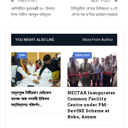
PREV POST
NEXT POST
নৱনিৰ্বাচিত মুখ্যমন্ত্ৰী ড০ হিমন্ত
তিনিচুকীয়া ৰে’লৱে ডিভিজনত ৫০টা
বিশ্ব শৰ্মালৈ আপকুৰ অভিনন্দন
ৰে’লৰ দবা ক’ভিড ৱার্ডৰূপে ব্যৱহাৰ
YOU MIGHT ALSO LIKE
More From Author
সুখবৰ
ENGLISH
তামুলপুৰৰ নিৰ্মীয়মাণ মেডিকেল
NECTAR Inaugurates
কলেজ আৰু নলবাৰী চিকিৎসা
Common Facility
মহাবিদ্যালয় পৰিদৰ্শন…
Centre under PM-
DevINE Scheme at
Boko, Assam