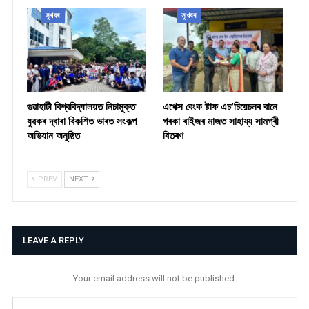
সুখবৰ
সুখবৰ
গুৱাহাটী বিশ্ববিদ্যালয়ত নিচামুক্ত
​এপেক্স বেংক ষ্টাফ এচ’চিয়েচনৰ বানে
যুৱকৰ দ্বাৰা বিকশিত ভাৰত সংকল্প
গৰকা ৰাইজৰ মাজত সাহায্য সামগ্ৰী
অভিযান অনুষ্ঠিত
বিতৰণ ​
PREV
NEXT
LEAVE A REPLY
Your email address will not be published.