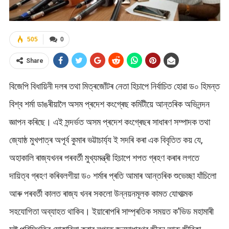
505
0
Share
বিজেপি বিধায়িনী দলৰ তথা মিত্ৰজোঁটৰ নেতা হিচাপে নিৰ্বাচিত হোৱা ড০ হিমন্ত
বিশ্ব শৰ্মা ডাঙৰীয়ালৈ অসম প্ৰদেশ কংগ্ৰেছ কমিটীয়ে আন্তৰিক অভিনন্দন
জ্ঞাপন কৰিছে। এই সন্দৰ্ভত অসম প্ৰদেশ কংগ্ৰেছৰ সাধাৰণ সম্পাদক তথা
জ্যোষ্ঠ মুখপাত্ৰ অপূৰ্ব কুমাৰ ভট্টাচাৰ্য্য ই সদৰি কৰা এক বিবৃতিত কয় যে,
অহাকালি ৰাজ্যখনৰ পৰবৰ্তী মুখ্যমন্ত্ৰী হিচাপে শপত গ্ৰহণ কৰাৰ লগতে
দায়িত্ব গ্ৰহণ কৰিবলগীয়া ড০ শৰ্মাৰ প্ৰতি আমাৰ আন্তৰিক শুভেচ্ছা যাঁচিলো
আৰু পৰবৰ্তী কালত ৰাজ্য খনৰ সকলো উন্নয়নমূলক কামত যোগাত্মক
সহযোগিতা অব্যাহত থাকিব। ইয়াৰোপৰি সাম্প্ৰতিক সময়ত ক’ভিড মহামাৰী