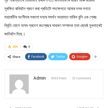
সৃষ্ট পৰিস্থিতিৰ মোকাবিলা কৰাৰ লগতে জনসাধাৰণৰ জীৱন আৰু জীৱিকা
সুৰক্ষিত ৰাখিবলৈ গ্ৰহণ কৰা প্ৰতিটো পদক্ষেপতে আমাৰ দলৰ লগতে
মহাজোঁটৰ অংশীদাৰ সকলো দলৰে সমৰ্থন অব্যাহত থাকিব বুলি এক প্ৰেছ
বিবৃতি যোগে অসম প্ৰদেশ কংগ্ৰেছৰ সাধাৰণ সম্পাদক তথা জ্যেষ্ঠ মুখপাত্ৰই
জানিবলৈ দিছে।
505
0
Facebook
Twitter
Google+
Share
Admin
8353 Posts
25 Comments