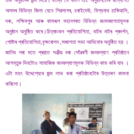
এক অনুষ্ঠানৰ জন্ম দিয়ে।স্মতব্য যে কালি এই অনুষ্ঠানটোৰ উদ্যোগত
অসমৰ বিভিন্ন জিলা যেনে শিৱসাগৰ, চৰাইদেউ, বিশ্বনাথ চাৰিআলি,
দৰং, লক্ষিমপুৰ আৰু কামৰূপ মহানগৰত বিভিন্ন জনসজাগতামূলক
অনুষ্ঠান অনুষ্ঠিত কৰে।চিত্ৰাংকন প্ৰতিযোগিতা, বাটৰ নাটৰ প্ৰদৰ্শন,
পোষ্টাৰ প্ৰতিযোগিতা,বৃক্ষৰোপন ,সজাগতা সভা আদিবোৰ অনুষ্ঠিত হয় ।
জানিব পৰা মতে প্ৰয়াত সঞ্জীৱ বৰা সোঁৱৰণী জনকল্যাণ প্ৰতিষ্ঠানে
আগন্তুক দিনটোও সামাজিক জনকল্যাণমূলক বিভিন্ন কাম কৰি যাব ।
এটা মহৎ উদ্দেশ্যেৰে জন্ম লাভ কৰা প্ৰতিষ্ঠানটোৰ উত্তৰণ কামনা
কৰিলো।