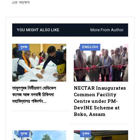
এক পদক্ষেপ
YOU MIGHT ALSO LIKE
More From Author
সুখবৰ
ENGLISH
তামুলপুৰৰ নিৰ্মীয়মাণ মেডিকেল
NECTAR Inaugurates
কলেজ আৰু নলবাৰী চিকিৎসা
Common Facility
মহাবিদ্যালয় পৰিদৰ্শন…
Centre under PM-
DevINE Scheme at
Boko, Assam
সুখবৰ
সুখবৰ