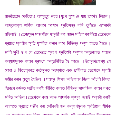
মানৱীয়তাৰ কেতিয়াও অপমৃত্যু নহয়।যুগে যুগে ৰৈ যায় তাৰেই নিচান।
আপ্তবাক্য শাৰীক আখৰে আখৰে প্ৰতিপন্ন কৰি তুলিছে এগৰাকী
মহিলাই ।তেজপুৰৰ মাজগাঁৱৰ পল্লৱী বৰা নামৰ মহিলাগৰাকীয়ে তেখেতৰ
প্ৰয়াত স্বামীৰ স্মৃতি যুগমীয়া কৰাৰ বাবে বিভিন্ন পন্থা হাতত লৈছে।
জানি সুখী হ’ব যে তেখেতে গ্ৰহণ প্ৰতিটো পন্থাৰ অন্তৰালত সমাজ
কল্যাণমূলক কামৰ প্ৰসংগ অন্তনিহিত হৈ আছে ।উল্লেখযোগ্য যে
যোৱা ৫ ডিচেম্বৰত কৰ্তব্যৰত অৱস্থাত এক দুৰ্ঘটনাত তেখেতৰ স্বামী
সঞ্জীৱ বৰাৰ মৃত্যু হৈছিল ।সমগ্ৰ শিক্ষা অভিযানৰ জিলা আঁচনি বিষয়া
হিচাপে কৰ্মৰত সঞ্জীৱ বৰাই জীৱিত কালত বিভিন্ন সামাজিক কামৰ লগত
জৰিত আছিল।তেখেতৰ কাম আৰু আদৰ্শক শ্ৰদ্ধা জনাই পল্লৱী বৰাই
অলপতে প্ৰয়াত সঞ্জীৱ বৰা সোঁৱৰণী জন কল্যাণমূলক প্ৰতিষ্ঠান শীৰ্ষক