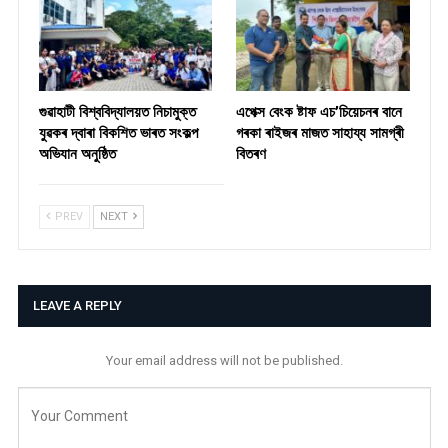
গুৱাহাটী বিশ্ববিদ্যালয়ত নিচামুক্ত
​এপেক্স বেংক ষ্টাফ এচ’চিয়েচনৰ বানে
যুৱকৰ দ্বাৰা বিকশিত ভাৰত সংকল্প
গৰকা ৰাইজৰ মাজত সাহায্য সামগ্ৰী
অভিযান অনুষ্ঠিত
বিতৰণ ​
PREV
NEXT
LEAVE A REPLY
Your email address will not be published.