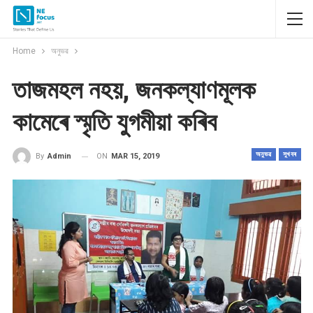
Home
অনুভৱ
তাজমহল নহয়, জনকল্যাণমূলক
কামেৰে স্মৃতি যুগমীয়া কৰিব
অনুভৱ
সুখবৰ
ON
MAR 15, 2019
By
Admin