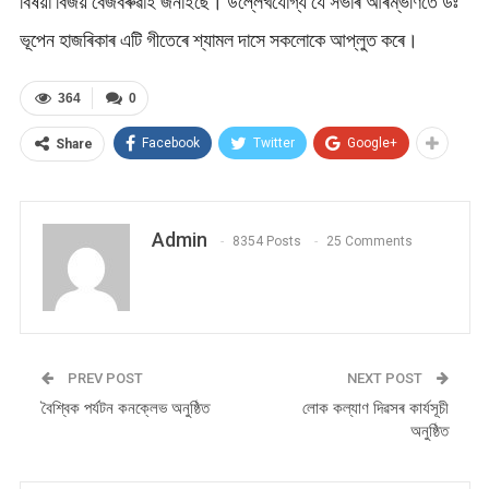
বিষয়া বিজয় বেজবৰুৱাই জনাইছে। উল্লেখযোগ্য যে সভাৰ আৰম্ভণিতে ডঃ
ভূপেন হাজৰিকাৰ এটি গীতেৰে শ্যামল দাসে সকলোকে আপ্লুত কৰে।
364
0
Facebook
Twitter
Google+
Share
Admin
8354 Posts
25 Comments
PREV POST
NEXT POST
বৈশ্বিক পৰ্যটন কনক্লেভ অনুষ্ঠিত
লোক কল্যাণ দিৱসৰ কাৰ্যসূচী
অনুষ্ঠিত