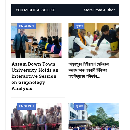
YOU MIGHT ALSO LIKE
More From Author
ENGLISH
সুখবৰ
Assam Down Town
তামুলপুৰৰ নিৰ্মীয়মাণ মেডিকেল
University Holds an
কলেজ আৰু নলবাৰী চিকিৎসা
Interactive Session
মহাবিদ্যালয় পৰিদৰ্শন…
on Graphology
Analysis
ENGLISH
সুখবৰ