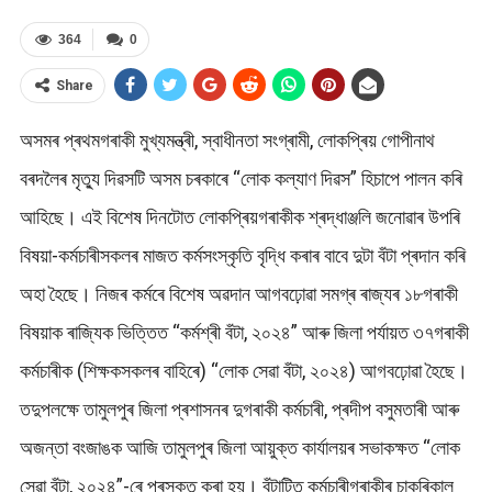
364
0
Share
অসমৰ প্ৰথমগৰাকী মুখ্যমন্ত্ৰী, স্বাধীনতা সংগ্ৰামী, লোকপ্ৰিয় গোপীনাথ
বৰদলৈৰ মৃত্যু দিৱসটি অসম চৰকাৰে “লোক কল্যাণ দিৱস” হিচাপে পালন কৰি
আহিছে। এই বিশেষ দিনটোত লোকপ্ৰিয়গৰাকীক শ্ৰদ্ধাঞ্জলি জনোৱাৰ উপৰি
বিষয়া-কৰ্মচাৰীসকলৰ মাজত কৰ্মসংস্কৃতি বৃদ্ধি কৰাৰ বাবে দুটা বঁটা প্ৰদান কৰি
অহা হৈছে। নিজৰ কৰ্মৰে বিশেষ অৱদান আগবঢ়োৱা সমগ্ৰ ৰাজ্যৰ ১৮গৰাকী
বিষয়াক ৰাজ্যিক ভিত্তিত “কৰ্মশ্ৰী বঁটা, ২০২৪” আৰু জিলা পৰ্যায়ত ৩৭গৰাকী
কৰ্মচাৰীক (শিক্ষকসকলৰ বাহিৰে) “লোক সেৱা বঁটা, ২০২৪) আগবঢ়োৱা হৈছে।
তদুপলক্ষে তামুলপুৰ জিলা প্ৰশাসনৰ দুগৰাকী কৰ্মচাৰী, প্ৰদীপ বসুমতাৰী আৰু
অজন্তা বংজাঙক আজি তামুলপুৰ জিলা আয়ুক্ত কাৰ্যালয়ৰ সভাকক্ষত “লোক
সেৱা বঁটা, ২০২৪”-ৰে পুৰস্কৃত কৰা হয়। বঁটাটিত কৰ্মচাৰীগৰাকীৰ চাকৰিকাল