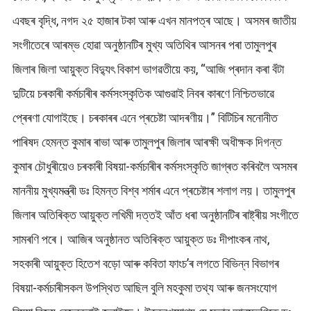
এবছৰ বৃদ্ধি, নগদ ২৫ হাজাৰ টকা আৰু এখন মানপত্ৰ আছে। অসমৰ জাতীয়
সংগীতেৰে আৰম্ভ হোৱা অনুষ্ঠানটিৰ মুখ্য অতিথিৰ আসনৰ পৰা তামুলপুৰ
জিলাৰ জিলা আয়ুক্ত বিদ্যুৎ বিকাশ ভাগৱতীয়ে কয়, “আজি প্ৰদান কৰা বঁটা
দুটিয়ে চৰকাৰী কৰ্মচাৰীৰ কৰ্মসংস্কৃতিক আগুৱাই নিবৰ কাৰণে নিশ্চিতভাৱে
প্ৰেৰণা যোগাইছে। চৰকাৰৰ এনে প্ৰচেষ্টা আদৰণীয়।” বিটিচিৰ মনোনীত
পাৰিষদ হেমন্ত কুমাৰ ৰাভা আৰু তামুলপুৰ জিলাৰ আৰক্ষী অধীক্ষক দিগন্ত
কুমাৰ চৌধুৰীয়েও চৰকাৰী বিষয়া-কৰ্মচাৰীৰ কৰ্মসংস্কৃতি জাগ্ৰত কৰিবলৈ অসমৰ
মাননীয় মুখ্যমন্ত্ৰী ডঃ হিমন্ত বিশ্ব শৰ্মাৰ এনে প্ৰচেষ্টাৰ শলাগ লয়। তামুলপুৰ
জিলাৰ অতিৰিক্ত আয়ুক্ত লখিমী দত্তই আঁত ধৰা অনুষ্ঠানটিৰ ৰাষ্ট্ৰীয় সংগীতে
সামৰণি পৰে। আজিৰ অনুষ্ঠানত অতিৰিক্ত আয়ুক্ত ডঃ দীপাংকৰ নাথ,
সহকাৰী আয়ুক্ত হিতেশ বড়ো আৰু কবিতা ফাংচ’ৰ লগতে বিভিন্ন বিভাগৰ
বিষয়া-কৰ্মচাৰীসকল উপস্থিত আছিল বুলি মহকুমা তথ্য আৰু জনসংযোগ